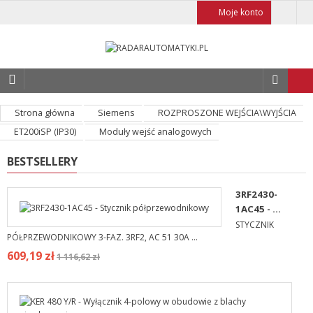
Moje konto
Strona główna
Siemens
ROZPROSZONE WEJŚCIA\WYJŚCIA
ET200iSP (IP30)
Moduły wejść analogowych
BESTSELLERY
3RF2430-
1AC45 - ...
STYCZNIK
PÓŁPRZEWODNIKOWY 3-FAZ. 3RF2, AC 51 30A ...
609,19 zł
1 116,62 zł