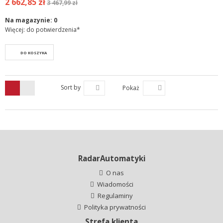
2 662,85 zł
3 467,99 zł
Na magazynie:
0
Więcej: do potwierdzenia*
DO KOSZYKA
Sort by
Pokaż
RadarAutomatyki
O nas
Wiadomości
Regulaminy
Polityka prywatności
Strefa klienta