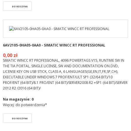
DO KOSZYKA
6AV2105-0HA05-0AA0 - SIMATIC WINCC RT PROFESSIONAL
0,00 zł
SIMATIC WINCC RT PROFESSIONAL, 4096 POWERTAGS V15, RUNTIME SW IN
THE TIA PORTAL, SINGLE LICENSE, SW AND DOCUMENTATION ON DVD,
LICENSE KEY ON USB STICK, CLASS A, 6 LANGUAGES(GE,EN,IT,FR,SP,CH),
EXECUTABLE UNDER WINDOWS 7 PROF/ENT/ULT SP1 (32/64 BIT)/10
PROF/ENT (64 BIT)/8.1 PRO/ENT (64 BIT)/SERVER2008 R2 +SP1 (64 BIT)/SERVER
2012 R2 /2016 (64 BIT)/
Na magazynie:
0
Więcej: do potwierdzenia*
DO KOSZYKA