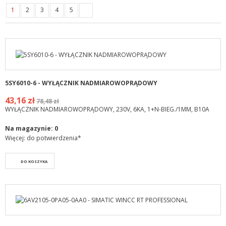
1
2
3
4
5
5SY6010-6 - WYŁĄCZNIK NADMIAROWOPRĄDOWY
43,16 zł
78,48 zł
WYŁĄCZNIK NADMIAROWOPRĄDOWY, 230V, 6KA, 1+N-BIEG./1MM, B10A
Na magazynie:
0
Więcej: do potwierdzenia*
DO KOSZYKA