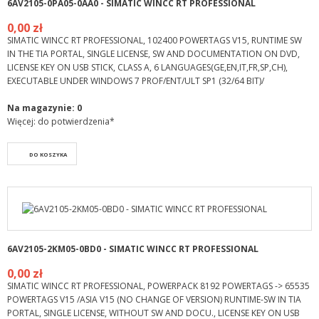
6AV2105-0PA05-0AA0 - SIMATIC WINCC RT PROFESSIONAL
0,00 zł
SIMATIC WINCC RT PROFESSIONAL, 102400 POWERTAGS V15, RUNTIME SW
IN THE TIA PORTAL, SINGLE LICENSE, SW AND DOCUMENTATION ON DVD,
LICENSE KEY ON USB STICK, CLASS A, 6 LANGUAGES(GE,EN,IT,FR,SP,CH),
EXECUTABLE UNDER WINDOWS 7 PROF/ENT/ULT SP1 (32/64 BIT)/
Na magazynie:
0
Więcej: do potwierdzenia*
DO KOSZYKA
6AV2105-2KM05-0BD0 - SIMATIC WINCC RT PROFESSIONAL
0,00 zł
SIMATIC WINCC RT PROFESSIONAL, POWERPACK 8192 POWERTAGS -> 65535
POWERTAGS V15 /ASIA V15 (NO CHANGE OF VERSION) RUNTIME-SW IN TIA
PORTAL, SINGLE LICENSE, WITHOUT SW AND DOCU., LICENSE KEY ON USB