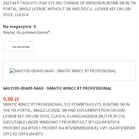
262144 P-TAGS V15 /ASIA V15 (NO CHANGE OF VERSION) RUNTIME-SW IN TIA
PORTAL, SINGLE LICENSE, WITHOUT SW AND DOCU., LICENSE KEY ON USB
STICK, CLASS A
Na magazynie:
0
Więcej: do potwierdzenia*
DO KOSZYKA
6AV2105-0DA05-0AA0 - SIMATIC WINCC RT PROFESSIONAL
0,00 zł
SIMATIC WINCC RT PROFESSIONAL, 512 POWERTAGS V15, RUNTIME SW IN
THE TIA PORTAL, SINGLE LICENSE, SW AND DOCUMENTATION ON DVD,
LICENSE KEY ON USB STICK, CLASS A, 6 LANGUAGES(GE,EN,IT,FR,SP,CH),
EXECUTABLE UNDER WINDOWS 7 PROF/ENT/ULT SP1 (32/64 BIT)/10
PROF/ENT (64 BIT)/8.1 PRO/ENT (64 BIT)/SERVER2008 R2 +SP1 (64 BIT)/SERVER
2012 R2 /2016 (64 BIT)/