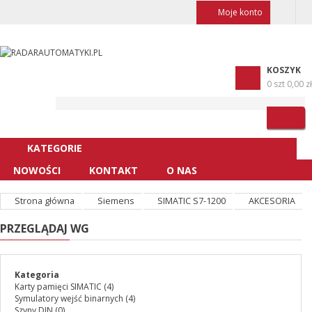
Moje konto
KOSZYK
0 szt
0,00 zł
KATEGORIE
NOWOŚCI
KONTAKT
O NAS
Strona główna
Siemens
SIMATIC S7-1200
AKCESORIA
PRZEGLĄDAJ WG
Kategoria
Karty pamięci SIMATIC
(4)
Symulatory wejść binarnych
(4)
Szyny DIN
(0)