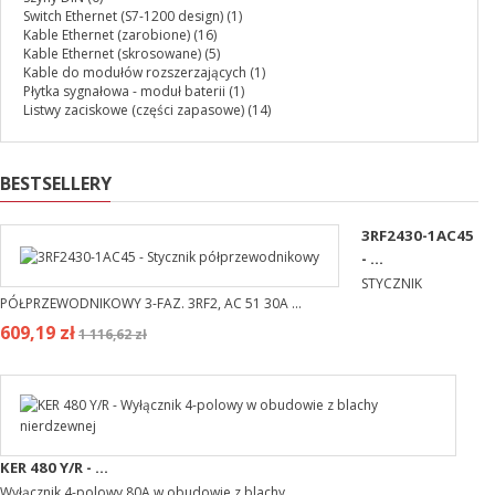
Switch Ethernet (S7-1200 design)
(1)
Kable Ethernet (zarobione)
(16)
Kable Ethernet (skrosowane)
(5)
Kable do modułów rozszerzających
(1)
Płytka sygnałowa - moduł baterii
(1)
Listwy zaciskowe (części zapasowe)
(14)
BESTSELLERY
3RF2430-1AC45
- ...
STYCZNIK
PÓŁPRZEWODNIKOWY 3-FAZ. 3RF2, AC 51 30A ...
609,19 zł
1 116,62 zł
KER 480 Y/R - ...
Wyłącznik 4-polowy 80A w obudowie z blachy ...