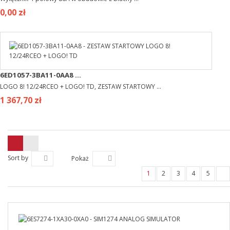
0,00 zł
6ED1057-3BA11-0AA8 ...
LOGO 8! 12/24RCEO + LOGO! TD, ZESTAW STARTOWY ...
1 367,70 zł
Sort by
Pokaż
1
2
3
4
5