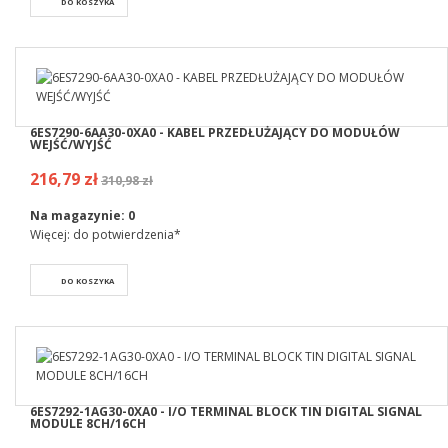
DO KOSZYKA
6ES7290-6AA30-0XA0 - KABEL PRZEDŁUŻAJĄCY DO MODUŁÓW
WEJŚĆ/WYJŚĆ
216,79 zł
310,98 zł
Na magazynie:
0
Więcej: do potwierdzenia*
DO KOSZYKA
6ES7292-1AG30-0XA0 - I/O TERMINAL BLOCK TIN DIGITAL SIGNAL
MODULE 8CH/16CH