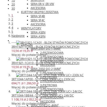
10
SERIA ER-V, ER-VW
20
AKCESORIA
30
KURTYNY BEZPIECZEŃSTWA
1
SERIA SF4B
2
SERIA SF4C
3
AKCESORIA
4
WENTYLATORY
5
SERIA ASEN
Następne
SERIA ASFN
Wago
ZŁĄCZKI
3RH1921-1CA01 - BLOK STYKÓW POMOCNICZYCH
SERIA 2001 DO 1,5MM²
10,56 zł
19,35 zł
2-PRZEWODOWA
Więcej: do potwierdzenia*
3-PRZEWODOWA
4-PRZEWODOWA
3RH1921-1CA10 - BLOK STYKÓW POMOCNICZYCH
AKCESORIA
10,56 zł
19,35 zł
SERIA 2002 DO 2,5MM²
Więcej: do potwierdzenia*
1-PRZEWODOWA
2-PIĘTROWA
3RT1044-1AP00 - STYCZNIK 30KW UC= 230V AC
2-PRZEWODOWA
694,71 zł
1 286,50 zł
3-PIĘTROWA
Więcej: do potwierdzenia*
3-PRZEWODOWA
4-PIĘTROWA
3RT1044-1BB44 - STYCZNIK 30KW UC= 24V DC
4-PRZEWODOWA
1 108,19 zł
2 052,20 zł
AKCESORIA
Więcej: do potwierdzenia*
SERIA 2004 DO 4MM²