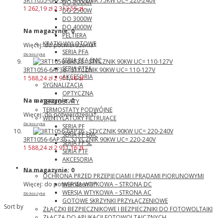
3RT1055-6AP36 - STYCZNIK 75KW UC= 220-240V
DO 2000W
1 262,19 zł
2 313,55 zł
DO 2500W
DO 3000W
DO 4000W
Na magazynie:
0
PELTIERA
KRATKI WYLOTOWE
Więcej: do potwierdzenia*
SERIA PFA
Do koszyka
SERIA PFA EMC
SERIA PTFA
3RT1056-6AF36 - STYCZNIK 90KW UC= 110-127V
AKCESORIA
1 588,24 zł
2 911,16 zł
SYGNALIZACJA
OPTYCZNA
Na magazynie:
0
TERMOSTATY
TERMOSTATY PODWÓJNE
Więcej: do potwierdzenia*
WENTYLATORY FILTRUJĄCE
Do koszyka
SERIA PF
SERIA PF EMC
3RT1056-6AP36 - STYCZNIK 90KW UC= 220-240V
SERIA PF SL
1 588,24 zł
2 911,16 zł
SERIA PTF
AKCESORIA
Phoenix Contact
Na magazynie:
0
OCHRONA PRZED PRZEPIĘCIAMI I PRĄDAMI PIORUNOWYMI
WERSJA WTYKOWA – STRONA DC
Więcej: do potwierdzenia*
WERSJA WTYKOWA – STRONA AC
Do koszyka
GOTOWE SKRZYNKI PRZYŁĄCZENIOWE
Sort by
ZŁĄCZKI BEZPIECZNIKOWE I BEZPIECZNIKI DO FOTOWOLTAIKI
ZŁĄCZA DO APLIKACJI FOTOWOLTAICZNYCH