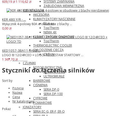
SYSTEMY ZAMYKANIA
609,19 zł
1 116,62 zł
ZABUDOWA WEWNĘTRZNA
KLIMATYZACJA
AKCESORIA
KLIMATYZATORY NAŚCIENNE
KER 480 Y/R - ...
Blue e+
Wyłącznik 4-polowy 80A w obudowie z blachy ...
TopTherm
0,00 zł
NEMA 4X
KLIMATYZATORY DACHOWE
TopTherm
THERMOELECTRIC COOLER
CHŁODZENIE CIECZĄ
6ED1057-3BA11-0AA8 ...
Chillery
LOGO 8! 12/24RCEO + LOGO! TD, ZESTAW STARTOWY ...
Panasonic
1 367,70 zł
CZUJNIKI
FOTOELEKTRYCZNE
Styczniki do łączenia silników
KOMPAKTOWE
ULTRASMUKŁE
BARIEROWE
Sort by
CIŚNIENIA
Pozycja
SERIA DP-0
Nazwa
SERIA DP-100
Cena
CYFROWE
Nr katalogowy:
POMIAROWE
JONIZATORY
Pokaż
SERIA EC-G, ER-F, ER-Q
SERIA ER-X