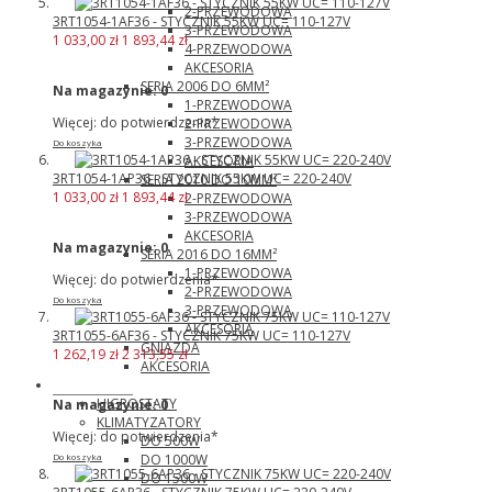
2-PRZEWODOWA
3RT1054-1AF36 - STYCZNIK 55KW UC= 110-127V
3-PRZEWODOWA
1 033,00 zł
1 893,44 zł
4-PRZEWODOWA
AKCESORIA
SERIA 2006 DO 6MM²
Na magazynie:
0
1-PRZEWODOWA
Więcej: do potwierdzenia*
2-PRZEWODOWA
3-PRZEWODOWA
Do koszyka
AKCESORIA
3RT1054-1AP36 - STYCZNIK 55KW UC= 220-240V
SERIA 2010 DO 10MM²
1 033,00 zł
1 893,44 zł
2-PRZEWODOWA
3-PRZEWODOWA
AKCESORIA
Na magazynie:
0
SERIA 2016 DO 16MM²
1-PRZEWODOWA
Więcej: do potwierdzenia*
2-PRZEWODOWA
Do koszyka
3-PRZEWODOWA
AKCESORIA
3RT1055-6AF36 - STYCZNIK 75KW UC= 110-127V
GNIAZDA
1 262,19 zł
2 313,55 zł
AKCESORIA
Pfannenberg
HIGROSTATY
Na magazynie:
0
KLIMATYZATORY
Więcej: do potwierdzenia*
DO 500W
DO 1000W
Do koszyka
DO 1500W