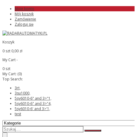
Moje konto
Mój koszyk
Zamówienie
Zaloguj się
Koszyk
0 szt
0,00 zł
My Cart -
0 szt
My Cart:
(0)
Top Search:
3rt,
3su1000,
5sy6010-6" and 3>"1,
5sy6010-6" and 3>"4,
5sy6010-6' and 3>'1,
test