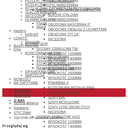
BLACHA STALOWA
PRZEŁĄCZNIK SIEĆ\AGREGAT
ROZŁĄCZNIKI
STAL NIERDZEWNA
ROZŁĄCZNIKI Z POKRĘTŁEM BEZPOŚREDNIM
OBUDOWY STEROWNICZE KOMPAKT AX
ZŁĄCZKI KABLOWE
BLACHA STALOWA
AKCESORIA
STAL NIERDZEWNA
DŁAWIKI KABLOWE
Plastik
OBUDOWA NAŚCIENNA IT
Metal
OBUDOWA OBSŁUGI Z UCHWYTAMI
Harting
OBUDOWA TFT 24''
HAN-KIT
LOVATO
AKCESORIA
Styczniki
SYSTEMY SZAF
Bosch Rexroth
SYSTEMY SZEREGOWE TS8
Erko
KOŃCÓWKI KABLOWE
WYSOKOŚĆ 1200MM
Końcówki oczkowe
WYSOKOŚĆ 1400MM
Końcówki rurowe
WYSOKOŚĆ 1600MM
Końcówki tulejkowe
Nasuwki przewodowe
WYSOKOŚĆ 1800MM
OPASKI KABLOWE
WYSOKOŚĆ 2000MM
NARZĘDZIA
WYSOKOŚĆ 2200MM
NOWOŚCI
IP66\NEMA 4
NA ZAPYTANIE
ROZDZIELNIA INSTALACYJNA
NOWOŚCI
SZAFY ELEKTRONIKI
KONTAKT
SZAFY EMC
O NAS
SZAFY MODUŁOWE
Strona główna
SZAFY SZYN ZBIORCZYCH
Siemens
AKCESORIA
STYCZNIKI
SYSTEMY SZEREGOWE VX25
Styczniki do łączenia silników
WYSOKOŚĆ 1200MM
Przeglądaj wg
WYSOKOŚĆ 1400MM