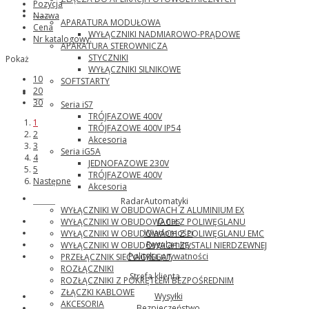
Pozycja
ABB
Nazwa
APARATURA MODUŁOWA
Cena
WYŁĄCZNIKI NADMIAROWO-PRĄDOWE
Nr katalogowy:
APARATURA STEROWNICZA
STYCZNIKI
Pokaż
WYŁĄCZNIKI SILNIKOWE
10
SOFTSTARTY
20
LG
30
Seria iS7
TRÓJFAZOWE 400V
1
TRÓJFAZOWE 400V IP54
2
Akcesoria
3
Seria iG5A
4
JEDNOFAZOWE 230V
5
TRÓJFAZOWE 400V
Następne
Akcesoria
Katko
RadarAutomatyki
WYŁĄCZNIKI W OBUDOWACH Z ALUMINIUM EX
O nas
WYŁĄCZNIKI W OBUDOWACH Z POLIWĘGLANU
Wiadomości
WYŁĄCZNIKI W OBUDOWACH Z POLIWĘGLANU EMC
Regulaminy
WYŁĄCZNIKI W OBUDOWACH ZE STALI NIERDZEWNEJ
Polityka prywatności
PRZEŁĄCZNIK SIEĆ\AGREGAT
ROZŁĄCZNIKI
Strefa klienta
ROZŁĄCZNIKI Z POKRĘTŁEM BEZPOŚREDNIM
ZŁĄCZKI KABLOWE
Wysyłki
AKCESORIA
Bezpieczeństwo