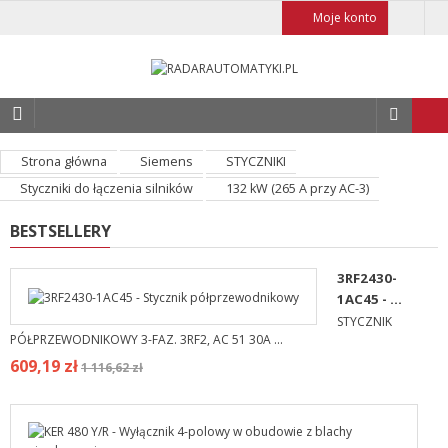
Moje konto
Strona główna
Siemens
STYCZNIKI
Styczniki do łączenia silników
132 kW (265 A przy AC-3)
BESTSELLERY
3RF2430-
1AC45 - ...
STYCZNIK
PÓŁPRZEWODNIKOWY 3-FAZ. 3RF2, AC 51 30A ...
609,19 zł
1 116,62 zł