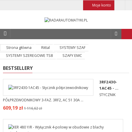
Moje konto
Strona główna
Rittal
SYSTEMY SZAF
SYSTEMY SZEREGOWE TS8
SZAFY EMC
BESTSELLERY
3RF2430-
1AC45 - ...
STYCZNIK
PÓŁPRZEWODNIKOWY 3-FAZ. 3RF2, AC 51 30A ...
609,19 zł
1 116,62 zł