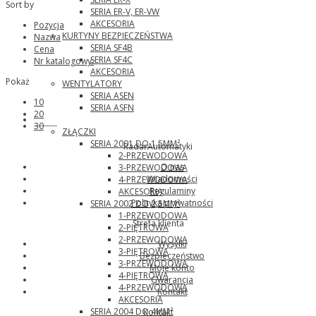
Sort by
SERIA ER-V, ER-VW
AKCESORIA
Pozycja
KURTYNY BEZPIECZEŃSTWA
Nazwa
SERIA SF4B
Cena
SERIA SF4C
Nr katalogowy:
AKCESORIA
Pokaż
WENTYLATORY
SERIA ASEN
10
SERIA ASFN
20
Wago
30
ZŁĄCZKI
SERIA 2001 DO 1,5MM²
RadarAutomatyki
2-PRZEWODOWA
O nas
3-PRZEWODOWA
Wiadomości
4-PRZEWODOWA
Regulaminy
AKCESORIA
Polityka prywatności
SERIA 2002 DO 2,5MM²
1-PRZEWODOWA
Strefa klienta
2-PIĘTROWA
2-PRZEWODOWA
Wysyłki
3-PIĘTROWA
Bezpieczeństwo
3-PRZEWODOWA
Moje konto
4-PIĘTROWA
Gwarancja
4-PRZEWODOWA
Kontakt
AKCESORIA
SERIA 2004 DO 4MM²
Kontakt