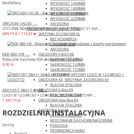
BestSellery
WYSOKOŚĆ 1600MM
WYSOKOŚĆ 1800MM
WYSOKOŚĆ 2000MM
WYSOKOŚĆ 2200MM
3RF2430-1AC45 - ...
AKCESORIA
STYCZNIK PÓŁPRZEWODNIKOWY 3-FAZ. 3RF2, AC 51 30A ...
OBUDOWY MAŁOGABARYTOWE
609,19 zł
1 116,62 zł
SKRZYNKI ZACISKOWE KL
BEZ KOŁNIERZA
Z KOŁNIERZEM
AKCESORIA
KER 480 Y/R - ...
OBUDOWY E-BOX EB
GŁĘBOKOŚĆ 80MM
Wyłącznik 4-polowy 80A w obudowie z blachy ...
GŁĘBOKOŚĆ 120MM
0,00 zł
GŁĘBOKOŚĆ 155MM
AKCESORIA
OBUDOWA KX, SKRZYNKA ZACISKOWA KX
BLACHA STALOWA
OBUDOWA E-Box KX
6ED1057-3BA11-0AA8 ...
BLACHA STALOWA
LOGO 8! 12/24RCEO + LOGO! TD, ZESTAW STARTOWY ...
OBUDOWA typu Bus KX
1 367,70 zł
BLACHA STALOWA
AKCESORIA DO KX
ROZDZIELNIA INSTALACYJNA
DŁAWIKI KABLOWE
MOCOWANIE DACHOWE/NAŚCIENNE
Sort by
PODŁOGA
PROWADNICA KABLI
Pozycja