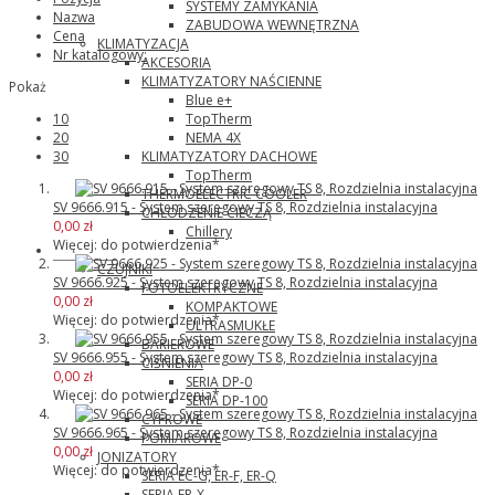
SYSTEMY ZAMYKANIA
Nazwa
ZABUDOWA WEWNĘTRZNA
Cena
KLIMATYZACJA
Nr katalogowy:
AKCESORIA
KLIMATYZATORY NAŚCIENNE
Pokaż
Blue e+
TopTherm
10
NEMA 4X
20
KLIMATYZATORY DACHOWE
30
TopTherm
THERMOELECTRIC COOLER
SV 9666.915 - System szeregowy TS 8, Rozdzielnia instalacyjna
CHŁODZENIE CIECZĄ
0,00 zł
Chillery
Więcej: do potwierdzenia*
Panasonic
CZUJNIKI
SV 9666.925 - System szeregowy TS 8, Rozdzielnia instalacyjna
FOTOELEKTRYCZNE
0,00 zł
KOMPAKTOWE
Więcej: do potwierdzenia*
ULTRASMUKŁE
BARIEROWE
SV 9666.955 - System szeregowy TS 8, Rozdzielnia instalacyjna
CIŚNIENIA
0,00 zł
SERIA DP-0
Więcej: do potwierdzenia*
SERIA DP-100
CYFROWE
SV 9666.965 - System szeregowy TS 8, Rozdzielnia instalacyjna
POMIAROWE
0,00 zł
JONIZATORY
Więcej: do potwierdzenia*
SERIA EC-G, ER-F, ER-Q
SERIA ER-X