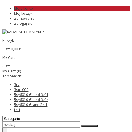
Moje konto
Mój koszyk
Zamówienie
Zaloguj się
Koszyk
0 szt
0,00 zł
My Cart -
0 szt
My Cart:
(0)
Top Search:
3rv,
3su1000,
5sy6010-6" and 3>"1,
5sy6010-6" and 3>"4,
5sy6010-6' and 3>'1,
test