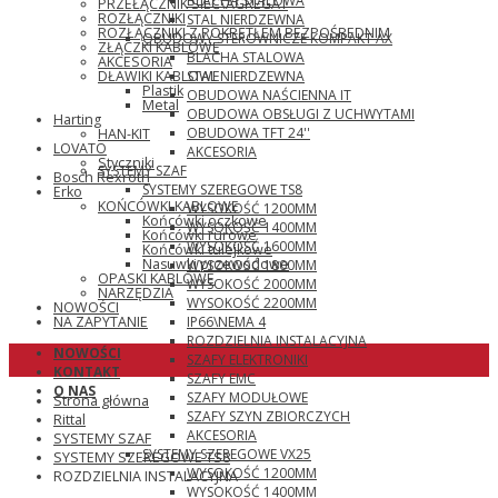
BLACHA STALOWA
PRZEŁĄCZNIK SIEĆ\AGREGAT
ROZŁĄCZNIKI
STAL NIERDZEWNA
ROZŁĄCZNIKI Z POKRĘTŁEM BEZPOŚREDNIM
OBUDOWY STEROWNICZE KOMPAKT AX
ZŁĄCZKI KABLOWE
BLACHA STALOWA
AKCESORIA
STAL NIERDZEWNA
DŁAWIKI KABLOWE
Plastik
OBUDOWA NAŚCIENNA IT
Metal
OBUDOWA OBSŁUGI Z UCHWYTAMI
Harting
OBUDOWA TFT 24''
HAN-KIT
LOVATO
AKCESORIA
Styczniki
SYSTEMY SZAF
Bosch Rexroth
SYSTEMY SZEREGOWE TS8
Erko
KOŃCÓWKI KABLOWE
WYSOKOŚĆ 1200MM
Końcówki oczkowe
WYSOKOŚĆ 1400MM
Końcówki rurowe
WYSOKOŚĆ 1600MM
Końcówki tulejkowe
Nasuwki przewodowe
WYSOKOŚĆ 1800MM
OPASKI KABLOWE
WYSOKOŚĆ 2000MM
NARZĘDZIA
WYSOKOŚĆ 2200MM
NOWOŚCI
IP66\NEMA 4
NA ZAPYTANIE
ROZDZIELNIA INSTALACYJNA
NOWOŚCI
SZAFY ELEKTRONIKI
KONTAKT
SZAFY EMC
O NAS
SZAFY MODUŁOWE
Strona główna
SZAFY SZYN ZBIORCZYCH
Rittal
AKCESORIA
SYSTEMY SZAF
SYSTEMY SZEREGOWE VX25
SYSTEMY SZEREGOWE TS8
WYSOKOŚĆ 1200MM
ROZDZIELNIA INSTALACYJNA
WYSOKOŚĆ 1400MM