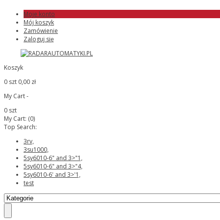
Moje konto
Mój koszyk
Zamówienie
Zaloguj się
Koszyk
0 szt
0,00 zł
My Cart -
0 szt
My Cart:
(0)
Top Search:
3rv,
3su1000,
5sy6010-6" and 3>"1,
5sy6010-6" and 3>"4,
5sy6010-6' and 3>'1,
test