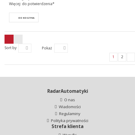
Więcej: do potwierdzenia*
DO KOSZYKA
Sort by
Pokaż
1
2
RadarAutomatyki
O nas
Wiadomości
Regulaminy
Polityka prywatności
Strefa klienta