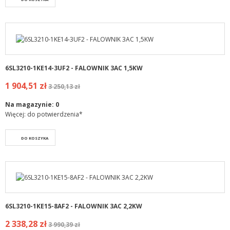
6SL3210-1KE14-3UF2 - FALOWNIK 3AC 1,5KW
1 904,51 zł
3 250,13 zł
Na magazynie:
0
Więcej: do potwierdzenia*
DO KOSZYKA
6SL3210-1KE15-8AF2 - FALOWNIK 3AC 2,2KW
2 338,28 zł
3 990,39 zł