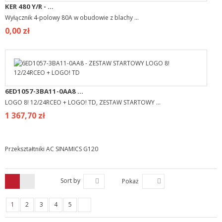
KER 480 Y/R - ...
Wyłącznik 4-polowy 80A w obudowie z blachy ...
0,00 zł
6ED1057-3BA11-0AA8 ...
LOGO 8! 12/24RCEO + LOGO! TD, ZESTAW STARTOWY ...
1 367,70 zł
Przekształtniki AC SINAMICS G120
Sort by
Pokaż
1
2
3
4
5