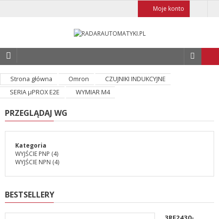
Moje konto
Strona główna
Omron
CZUJNIKI INDUKCYJNE
SERIA µPROX E2E
WYMIAR M4
PRZEGLĄDAJ WG
Kategoria
WYJŚCIE PNP
(4)
WYJŚCIE NPN
(4)
BESTSELLERY
3RF2430-