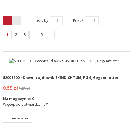
Sort by
Pokaż
1
2
3
4
5
52003500 - Dławnica, dławik SKINDICHT SM, PG 9, Gegenmutter
0,59 zł
1,21 zł
Na magazynie:
0
Więcej: do potwierdzenia*
DO KOSZYKA