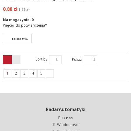
0,88 zł
1,79 zł
Na magazynie:
0
Więcej: do potwierdzenia*
DO KOSZYKA
Sort by
Pokaż
1
2
3
4
5
RadarAutomatyki
O nas
Wiadomości