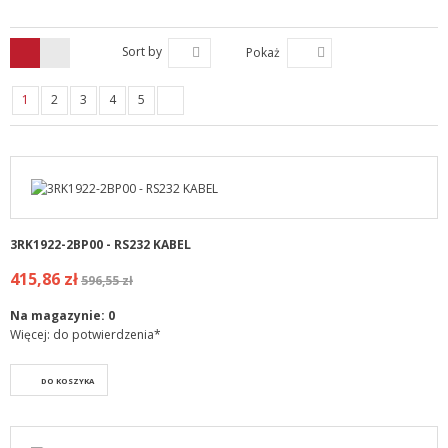
Sort by
Pokaż
1
2
3
4
5
3RK1922-2BP00 - RS232 KABEL
415,86 zł
596,55 zł
Na magazynie:
0
Więcej: do potwierdzenia*
DO KOSZYKA