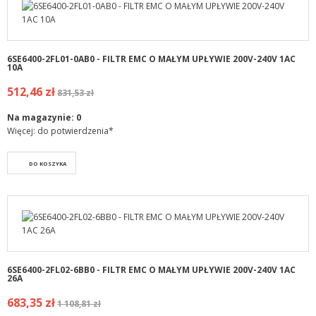
6SE6400-2FL01-0AB0 - FILTR EMC O MAŁYM UPŁYWIE 200V-240V 1AC
10A
512,46 zł
831,53 zł
Na magazynie:
0
Więcej: do potwierdzenia*
DO KOSZYKA
6SE6400-2FL02-6BB0 - FILTR EMC O MAŁYM UPŁYWIE 200V-240V 1AC
26A
683,35 zł
1 108,81 zł