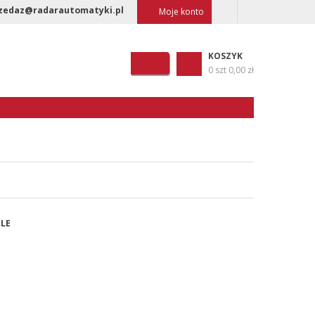
zedaz@radarautomatyki.pl
Moje konto
KOSZYK
0 szt
0,00 zł
ULE