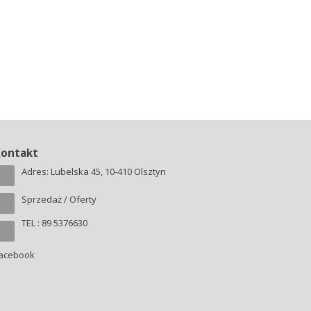
Kontakt
Adres: Lubelska 45, 10-410 Olsztyn
Sprzedaż / Oferty
TEL : 89 5376630
acebook