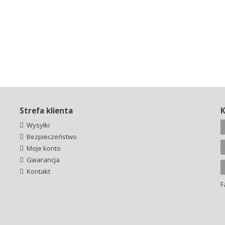
Strefa klienta
Wysyłki
Bezpieczeństwo
Moje konto
Gwarancja
Kontakt
F