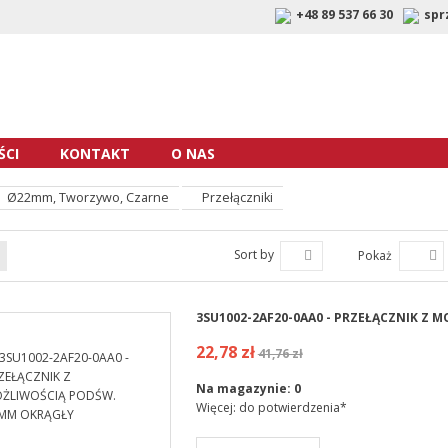
+48 89 537 66 30
spr
CI
KONTAKT
O NAS
Ø22mm, Tworzywo, Czarne
Przełączniki
Sort by
Pokaż
3SU1002-2AF20-0AA0 - PRZEŁĄCZNIK Z
22,78 zł
41,76 zł
Na magazynie:
0
Więcej: do potwierdzenia*