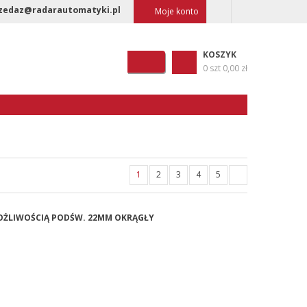
zedaz@radarautomatyki.pl
Moje konto
KOSZYK
0 szt
0,00 zł
1
2
3
4
5
 MOŻLIWOŚCIĄ PODŚW. 22MM OKRĄGŁY