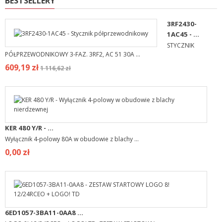
BESTSELLERY
3RF2430-
1AC45 - ...
STYCZNIK
PÓŁPRZEWODNIKOWY 3-FAZ. 3RF2, AC 51 30A ...
609,19 zł
1 116,62 zł
KER 480 Y/R - ...
Wyłącznik 4-polowy 80A w obudowie z blachy ...
0,00 zł
6ED1057-3BA11-0AA8 ...