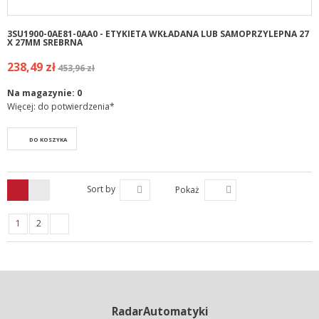
3SU1900-0AE81-0AA0 - ETYKIETA WKŁADANA LUB SAMOPRZYLEPNA 27
X 27MM SREBRNA
238,49 zł
453,96 zł
Na magazynie:
0
Więcej: do potwierdzenia*
DO KOSZYKA
Sort by
Pokaż
1
2
RadarAutomatyki