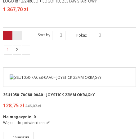
LOGO 8! 12/24RCEO + LOGO! TD, ZESTAW STARTOWY ...
1 367,70 zł
Sort by
Pokaż
1
2
3SU1050-7AC88-0AA0 - JOYSTICK 22MM OKRĄGŁY
128,75 zł
245,07 zł
Na magazynie:
0
Więcej: do potwierdzenia*
DO KOSZYKA