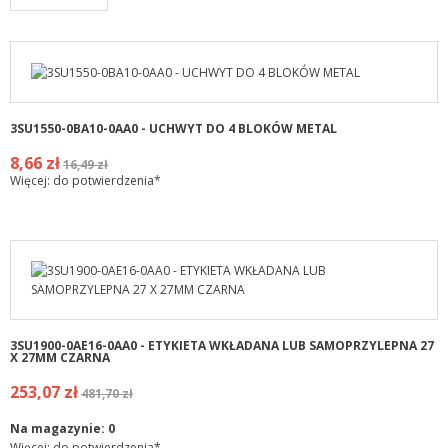
3SU1550-0BA10-0AA0 - UCHWYT DO 4 BLOKÓW METAL
8,66 zł
16,49 zł
Więcej: do potwierdzenia*
3SU1900-0AE16-0AA0 - ETYKIETA WKŁADANA LUB SAMOPRZYLEPNA 27
X 27MM CZARNA
253,07 zł
481,70 zł
Na magazynie:
0
Więcej: do potwierdzenia*