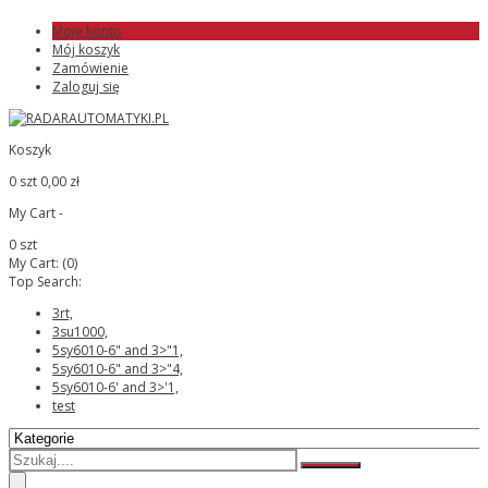
Moje konto
Mój koszyk
Zamówienie
Zaloguj się
Koszyk
0 szt
0,00 zł
My Cart -
0 szt
My Cart:
(0)
Top Search:
3rt,
3su1000,
5sy6010-6" and 3>"1,
5sy6010-6" and 3>"4,
5sy6010-6' and 3>'1,
test