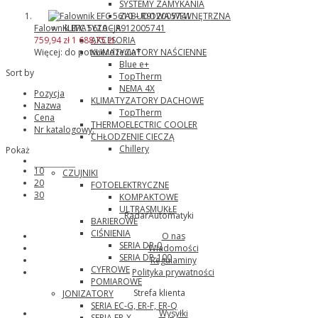
SYSTEMY ZAMYKANIA
ZABUDOWA WEWNĘTRZNA
Falownik EFC 5610 – R912005741
KLIMATYZACJA
759,94 zł
1 688,75 zł
AKCESORIA
Więcej: do potwierdzenia*
KLIMATYZATORY NAŚCIENNE
Blue e+
Sort by
TopTherm
NEMA 4X
Pozycja
KLIMATYZATORY DACHOWE
Nazwa
TopTherm
Cena
THERMOELECTRIC COOLER
Nr katalogowy:
CHŁODZENIE CIECZĄ
Chillery
Pokaż
Panasonic
10
CZUJNIKI
20
FOTOELEKTRYCZNE
30
KOMPAKTOWE
ULTRASMUKŁE
RadarAutomatyki
BARIEROWE
CIŚNIENIA
O nas
SERIA DP-0
Wiadomości
SERIA DP-100
Regulaminy
CYFROWE
Polityka prywatności
POMIAROWE
Strefa klienta
JONIZATORY
SERIA EC-G, ER-F, ER-Q
Wysyłki
SERIA ER-X