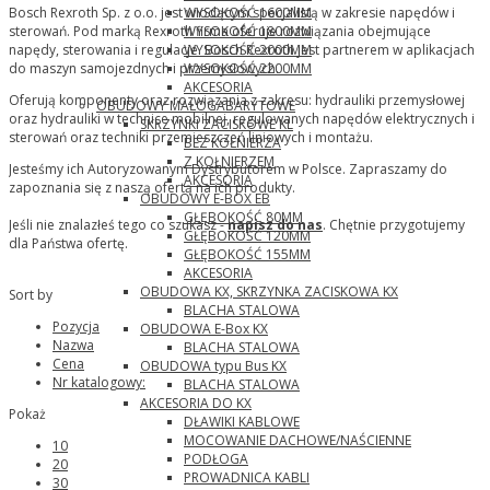
Bosch Rexroth Sp. z o.o. jest wiodącym specjalistą w zakresie napędów i
WYSOKOŚĆ 1600MM
sterowań. Pod marką Rexroth firma oferuje rozwiązania obejmujące
WYSOKOŚĆ 1800MM
napędy, sterowania i regulacje. Bosch Rexroth jest partnerem w aplikacjach
WYSOKOŚĆ 2000MM
do maszyn samojezdnych i przemysłowych.
WYSOKOŚĆ 2200MM
AKCESORIA
Oferują komponenty oraz rozwiązania z zakresu: hydrauliki przemysłowej
OBUDOWY MAŁOGABARYTOWE
oraz hydrauliki w technice mobilnej, regulowanych napędów elektrycznych i
SKRZYNKI ZACISKOWE KL
sterowań oraz techniki przemieszczeń liniowych i montażu.
BEZ KOŁNIERZA
Z KOŁNIERZEM
Jesteśmy ich Autoryzowanym Dystrybutorem w Polsce. Zapraszamy do
AKCESORIA
zapoznania się z naszą ofertą na ich produkty.
OBUDOWY E-BOX EB
GŁĘBOKOŚĆ 80MM
Jeśli nie znalazłeś tego co szukasz -
napisz do nas
. Chętnie przygotujemy
GŁĘBOKOŚĆ 120MM
dla Państwa ofertę.
GŁĘBOKOŚĆ 155MM
AKCESORIA
OBUDOWA KX, SKRZYNKA ZACISKOWA KX
Sort by
BLACHA STALOWA
Pozycja
OBUDOWA E-Box KX
Nazwa
BLACHA STALOWA
Cena
OBUDOWA typu Bus KX
Nr katalogowy:
BLACHA STALOWA
AKCESORIA DO KX
Pokaż
DŁAWIKI KABLOWE
MOCOWANIE DACHOWE/NAŚCIENNE
10
PODŁOGA
20
PROWADNICA KABLI
30