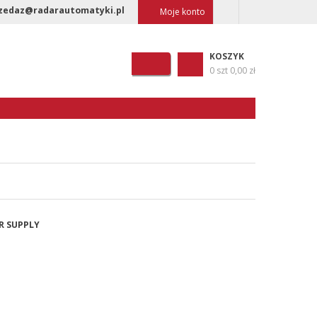
zedaz@radarautomatyki.pl
Moje konto
KOSZYK
0 szt
0,00 zł
R SUPPLY