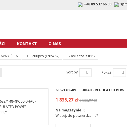
+48 89 537 66 30
spr
CI
KONTAKT
O NAS
A\WYJŚCIA
ET 200pro (IP65/67)
Zasilacze z IP67
Sort by
Pokaż
6ES7148-4PC00-0HA0 - REGULATED POWE
1 835,27 zł
2 522,97 zł
Na magazynie:
0
Więcej: do potwierdzenia*