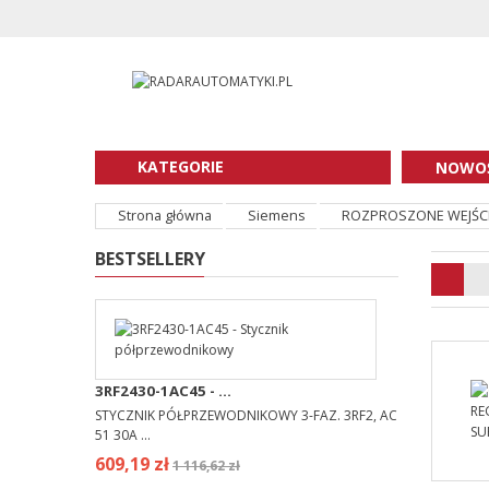
KATEGORIE
NOWOŚ
Strona główna
Siemens
ROZPROSZONE WEJŚCI
BESTSELLERY
3RF2430-1AC45 - ...
STYCZNIK PÓŁPRZEWODNIKOWY 3-FAZ. 3RF2, AC
51 30A ...
609,19 zł
1 116,62 zł