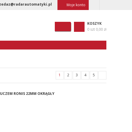
zedaz@radarautomatyki.pl
Moje konto
KOSZYK
0 szt
0,00 zł
1
2
3
4
5
KLUCZEM RONIS 22MM OKRĄGŁY