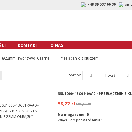
+48 89 537 66 30
spr
CI
KONTAKT
O NAS
Ø22mm, Tworzywo, Czarne
Przełączniki z kluczem
Sort by
Pokaż
3SU1000-4BC01-0AA0 - PRZEŁĄCZNIK Z 
58,22 zł
110,82 zł
Na magazynie:
0
Więcej: do potwierdzenia*