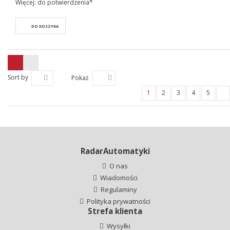
Więcej: do potwierdzenia*
DO KOSZYKA
Sort by
Pokaż
1
2
3
4
5
RadarAutomatyki
O nas
Wiadomości
Regulaminy
Polityka prywatności
Strefa klienta
Wysyłki