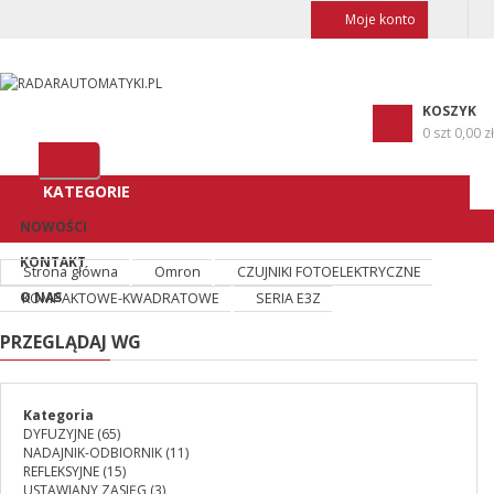
Moje konto
KOSZYK
0 szt
0,00 zł
KATEGORIE
NOWOŚCI
KONTAKT
Strona główna
Omron
CZUJNIKI FOTOELEKTRYCZNE
O NAS
KOMPAKTOWE-KWADRATOWE
SERIA E3Z
PRZEGLĄDAJ WG
Kategoria
DYFUZYJNE
(65)
NADAJNIK-ODBIORNIK
(11)
REFLEKSYJNE
(15)
USTAWIANY ZASIĘG
(3)