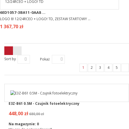
6ED1057-3BA11-0AA8 ...
LOGO 8! 12/24RCEO + LOGO! TD, ZESTAW STARTOWY ...
1 367,70 zł
Sort by
Pokaż
1
2
3
4
5
E3Z-B61 0.5M - Czujnik fotoelektryczny
448,00 zł
680,00 zł
Na magazynie:
0