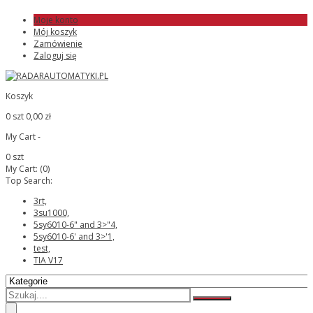
Moje konto
Mój koszyk
Zamówienie
Zaloguj się
Koszyk
0 szt
0,00 zł
My Cart -
0 szt
My Cart:
(0)
Top Search:
3rt,
3su1000,
5sy6010-6" and 3>"4,
5sy6010-6' and 3>'1,
test,
TIA V17