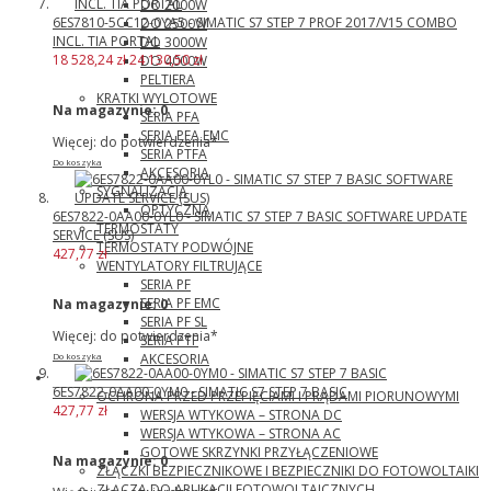
DO 2000W
6ES7810-5CC12-0YA5 - SIMATIC S7 STEP 7 PROF 2017/V15 COMBO
DO 2500W
INCL. TIA PORTAL
DO 3000W
18 528,24 zł
24 130,50 zł
DO 4000W
PELTIERA
KRATKI WYLOTOWE
Na magazynie:
0
SERIA PFA
SERIA PFA EMC
Więcej: do potwierdzenia*
SERIA PTFA
Do koszyka
AKCESORIA
SYGNALIZACJA
OPTYCZNA
6ES7822-0AA00-0YL0 - SIMATIC S7 STEP 7 BASIC SOFTWARE UPDATE
TERMOSTATY
SERVICE (SUS)
TERMOSTATY PODWÓJNE
427,77 zł
WENTYLATORY FILTRUJĄCE
SERIA PF
SERIA PF EMC
Na magazynie:
0
SERIA PF SL
Więcej: do potwierdzenia*
SERIA PTF
AKCESORIA
Do koszyka
Phoenix Contact
6ES7822-0AA00-0YM0 - SIMATIC S7 STEP 7 BASIC
OCHRONA PRZED PRZEPIĘCIAMI I PRĄDAMI PIORUNOWYMI
427,77 zł
WERSJA WTYKOWA – STRONA DC
WERSJA WTYKOWA – STRONA AC
GOTOWE SKRZYNKI PRZYŁĄCZENIOWE
Na magazynie:
0
ZŁĄCZKI BEZPIECZNIKOWE I BEZPIECZNIKI DO FOTOWOLTAIKI
ZŁĄCZA DO APLIKACJI FOTOWOLTAICZNYCH