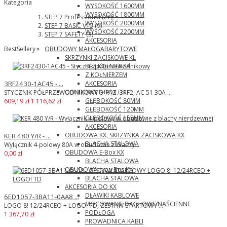
Kategoria
WYSOKOŚĆ 1600MM
WYSOKOŚĆ 1800MM
STEP 7 Professional
(22)
WYSOKOŚĆ 2000MM
STEP 7 BASIC V15
(9)
WYSOKOŚĆ 2200MM
STEP 7 SAFETY
(3)
AKCESORIA
OBUDOWY MAŁOGABARYTOWE
BestSellery
SKRZYNKI ZACISKOWE KL
BEZ KOŁNIERZA
Z KOŁNIERZEM
AKCESORIA
3RF2430-1AC45 - ...
OBUDOWY E-BOX EB
STYCZNIK PÓŁPRZEWODNIKOWY 3-FAZ. 3RF2, AC 51 30A ...
GŁĘBOKOŚĆ 80MM
609,19 zł
1 116,62 zł
GŁĘBOKOŚĆ 120MM
GŁĘBOKOŚĆ 155MM
AKCESORIA
OBUDOWA KX, SKRZYNKA ZACISKOWA KX
KER 480 Y/R - ...
BLACHA STALOWA
Wyłącznik 4-polowy 80A w obudowie z blachy ...
OBUDOWA E-Box KX
0,00 zł
BLACHA STALOWA
OBUDOWA typu Bus KX
BLACHA STALOWA
AKCESORIA DO KX
DŁAWIKI KABLOWE
6ED1057-3BA11-0AA8 ...
MOCOWANIE DACHOWE/NAŚCIENNE
LOGO 8! 12/24RCEO + LOGO! TD, ZESTAW STARTOWY ...
PODŁOGA
1 367,70 zł
PROWADNICA KABLI