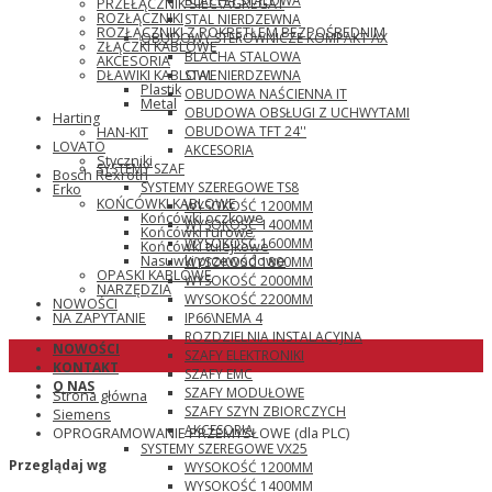
BLACHA STALOWA
PRZEŁĄCZNIK SIEĆ\AGREGAT
ROZŁĄCZNIKI
STAL NIERDZEWNA
ROZŁĄCZNIKI Z POKRĘTŁEM BEZPOŚREDNIM
OBUDOWY STEROWNICZE KOMPAKT AX
ZŁĄCZKI KABLOWE
BLACHA STALOWA
AKCESORIA
STAL NIERDZEWNA
DŁAWIKI KABLOWE
Plastik
OBUDOWA NAŚCIENNA IT
Metal
OBUDOWA OBSŁUGI Z UCHWYTAMI
Harting
OBUDOWA TFT 24''
HAN-KIT
LOVATO
AKCESORIA
Styczniki
SYSTEMY SZAF
Bosch Rexroth
SYSTEMY SZEREGOWE TS8
Erko
KOŃCÓWKI KABLOWE
WYSOKOŚĆ 1200MM
Końcówki oczkowe
WYSOKOŚĆ 1400MM
Końcówki rurowe
WYSOKOŚĆ 1600MM
Końcówki tulejkowe
Nasuwki przewodowe
WYSOKOŚĆ 1800MM
OPASKI KABLOWE
WYSOKOŚĆ 2000MM
NARZĘDZIA
WYSOKOŚĆ 2200MM
NOWOŚCI
IP66\NEMA 4
NA ZAPYTANIE
ROZDZIELNIA INSTALACYJNA
NOWOŚCI
SZAFY ELEKTRONIKI
KONTAKT
SZAFY EMC
O NAS
SZAFY MODUŁOWE
Strona główna
SZAFY SZYN ZBIORCZYCH
Siemens
AKCESORIA
OPROGRAMOWANIE PRZEMYSŁOWE (dla PLC)
SYSTEMY SZEREGOWE VX25
Przeglądaj wg
WYSOKOŚĆ 1200MM
WYSOKOŚĆ 1400MM