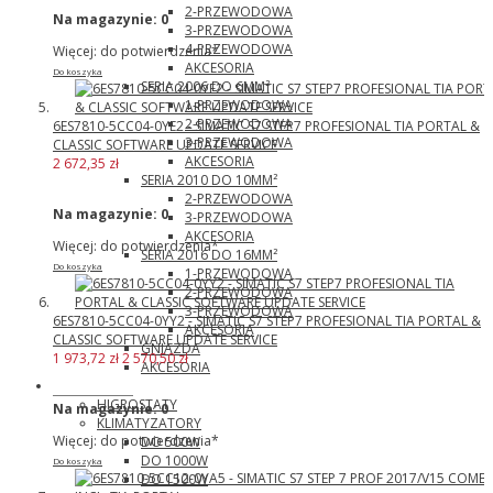
2-PRZEWODOWA
Na magazynie:
0
3-PRZEWODOWA
4-PRZEWODOWA
Więcej: do potwierdzenia*
AKCESORIA
Do koszyka
SERIA 2006 DO 6MM²
1-PRZEWODOWA
2-PRZEWODOWA
6ES7810-5CC04-0YE2 - SIMATIC S7 STEP7 PROFESIONAL TIA PORTAL &
3-PRZEWODOWA
CLASSIC SOFTWARE UPDATE SERVICE
AKCESORIA
2 672,35 zł
SERIA 2010 DO 10MM²
2-PRZEWODOWA
Na magazynie:
0
3-PRZEWODOWA
AKCESORIA
Więcej: do potwierdzenia*
SERIA 2016 DO 16MM²
Do koszyka
1-PRZEWODOWA
2-PRZEWODOWA
3-PRZEWODOWA
6ES7810-5CC04-0YY2 - SIMATIC S7 STEP7 PROFESIONAL TIA PORTAL &
AKCESORIA
CLASSIC SOFTWARE UPDATE SERVICE
GNIAZDA
1 973,72 zł
2 570,50 zł
AKCESORIA
Pfannenberg
HIGROSTATY
Na magazynie:
0
KLIMATYZATORY
Więcej: do potwierdzenia*
DO 500W
DO 1000W
Do koszyka
DO 1500W