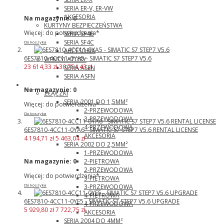
SERIA ER-V, ER-VW
AKCESORIA
Na magazynie:
0
KURTYNY BEZPIECZEŃSTWA
Więcej: do potwierdzenia*
SERIA SF4B
SERIA SF4C
Do koszyka
AKCESORIA
6ES7810-4CC11-0YA5 - SIMATIC S7 STEP7 V5.6
WENTYLATORY
23 614,33 zł
30 754,43 zł
SERIA ASEN
SERIA ASFN
Wago
Na magazynie:
0
ZŁĄCZKI
SERIA 2001 DO 1,5MM²
Więcej: do potwierdzenia*
2-PRZEWODOWA
Do koszyka
3-PRZEWODOWA
4-PRZEWODOWA
6ES7810-4CC11-0YA6 - SIMATIC S7 STEP7 V5.6 RENTAL LICENSE
AKCESORIA
4 194,71 zł
5 463,04 zł
SERIA 2002 DO 2,5MM²
1-PRZEWODOWA
2-PIĘTROWA
Na magazynie:
0
2-PRZEWODOWA
Więcej: do potwierdzenia*
3-PIĘTROWA
3-PRZEWODOWA
Do koszyka
4-PIĘTROWA
6ES7810-4CC11-0YE5 - SIMATIC S7 STEP7 V5.6 UPGRADE
4-PRZEWODOWA
5 929,80 zł
7 722,75 zł
AKCESORIA
SERIA 2004 DO 4MM²