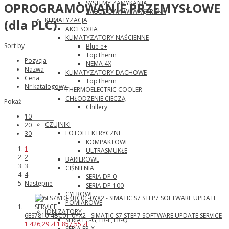
SYSTEMY ZAMYKANIA
OPROGRAMOWANIE PRZEMYSŁOWE
ZABUDOWA WEWNĘTRZNA
KLIMATYZACJA
(dla PLC)
AKCESORIA
KLIMATYZATORY NAŚCIENNE
Sort by
Blue e+
TopTherm
Pozycja
NEMA 4X
Nazwa
KLIMATYZATORY DACHOWE
Cena
TopTherm
Nr katalogowy:
THERMOELECTRIC COOLER
CHŁODZENIE CIECZĄ
Pokaż
Chillery
Panasonic
10
CZUJNIKI
20
FOTOELEKTRYCZNE
30
KOMPAKTOWE
1
ULTRASMUKŁE
2
BARIEROWE
3
CIŚNIENIA
4
SERIA DP-0
Następne
SERIA DP-100
CYFROWE
POMIAROWE
JONIZATORY
6ES7810-4BC01-0YX2 - SIMATIC S7 STEP7 SOFTWARE UPDATE SERVICE
SERIA EC-G, ER-F, ER-Q
1 426,29 zł
1 857,55 zł
SERIA ER-X