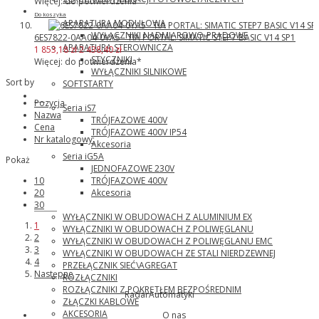
Więcej: do potwierdzenia*
ABB
Do koszyka
APARATURA MODUŁOWA
WYŁĄCZNIKI NADMIAROWO-PRĄDOWE
6ES7822-0AA04-0YA5 - TIA PORTAL: SIMATIC STEP7 BASIC V14 SP1
APARATURA STEROWNICZA
1 853,18 zł
2 438,40 zł
STYCZNIKI
Więcej: do potwierdzenia*
WYŁĄCZNIKI SILNIKOWE
Sort by
SOFTSTARTY
LG
Pozycja
Seria iS7
Nazwa
TRÓJFAZOWE 400V
Cena
TRÓJFAZOWE 400V IP54
Nr katalogowy:
Akcesoria
Seria iG5A
Pokaż
JEDNOFAZOWE 230V
TRÓJFAZOWE 400V
10
Akcesoria
20
Katko
30
WYŁĄCZNIKI W OBUDOWACH Z ALUMINIUM EX
1
WYŁĄCZNIKI W OBUDOWACH Z POLIWĘGLANU
2
WYŁĄCZNIKI W OBUDOWACH Z POLIWĘGLANU EMC
3
WYŁĄCZNIKI W OBUDOWACH ZE STALI NIERDZEWNEJ
4
PRZEŁĄCZNIK SIEĆ\AGREGAT
Następne
ROZŁĄCZNIKI
ROZŁĄCZNIKI Z POKRĘTŁEM BEZPOŚREDNIM
RadarAutomatyki
ZŁĄCZKI KABLOWE
AKCESORIA
O nas