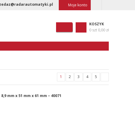
zedaz@radarautomatyki.pl
Moje konto
KOSZYK
0 szt
0,00 zł
1
2
3
4
5
 8,9 mm x 51 mm x 61 mm – 40071