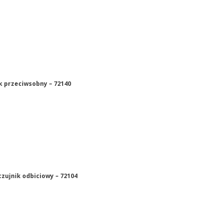
ik przeciwsobny – 72140
czujnik odbiciowy – 72104