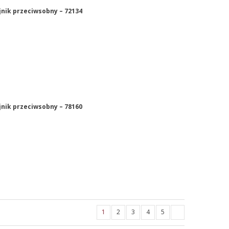
jnik przeciwsobny – 72134
jnik przeciwsobny – 78160
1
2
3
4
5