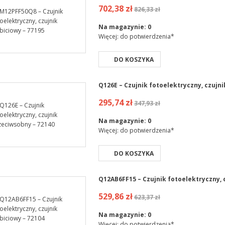
702,38 zł
826,33 zł
Na magazynie:
0
Więcej: do potwierdzenia*
DO KOSZYKA
Q126E – Czujnik fotoelektryczny, czujn
295,74 zł
347,93 zł
Na magazynie:
0
Więcej: do potwierdzenia*
DO KOSZYKA
Q12AB6FF15 – Czujnik fotoelektryczny, 
529,86 zł
623,37 zł
Na magazynie:
0
Więcej: do potwierdzenia*