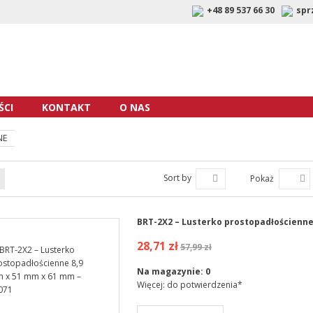
+48 89 537 66 30
spr
CI
KONTAKT
O NAS
NE
Sort by
Pokaż
BRT-2X2 – Lusterko prostopadłościenne
28,71 zł
57,99 zł
Na magazynie:
0
Więcej: do potwierdzenia*