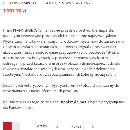
LOGO 8! 12/24RCEO + LOGO! TD, ZESTAW STARTOWY ...
1 367,70 zł
Firma PFANNENBERG to niemieckie przedsiębiorstwo, oferujące dla
przemysłu innowacyjne produkty elektrotechniczne najwyższej jakości.
Wytwarzają nie tylko wiele różnych produktów i systemów do zarządzania
ciepłem w szafach sterowniczych, ale również sygnalizatory świetlne i
akustyczne, mające zastosowanie przy zapewnianiu bezpieczeństwa, w
trakcie pożaru, w budynkach, w procesach przemysłowych, przy
ostrzeganiu przed katastrofami oraz w obszarach niebezpiecznych, jak
również w instalacjach świetlnych oraz przy projektach z dekoracjami
świetlnymi. Niestandardowe rozwiązania są ich kolejną mocną stroną.
Jesteśmy ich Autoryzowanym Dystrybutorem w Polsce. Zapraszamy do
zapoznania się z naszą ofertą na ich produkty.
Jeśli nie znalazłeś tego co szukasz -
napisz do nas
. Chętnie przygotujemy
dla Państw a ofertę.
Sort by
Pokaż