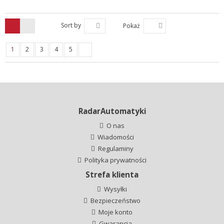
Sort by
Pokaż
1
2
3
4
5
RadarAutomatyki
O nas
Wiadomości
Regulaminy
Polityka prywatności
Strefa klienta
Wysyłki
Bezpieczeństwo
Moje konto
Gwarancja