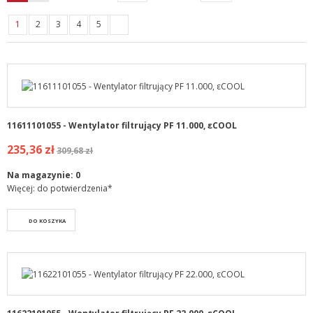
1
2
3
4
5
11611101055 - Wentylator filtrujący PF 11.000, εCOOL
235,36 zł
309,68 zł
Na magazynie:
0
Więcej: do potwierdzenia*
DO KOSZYKA