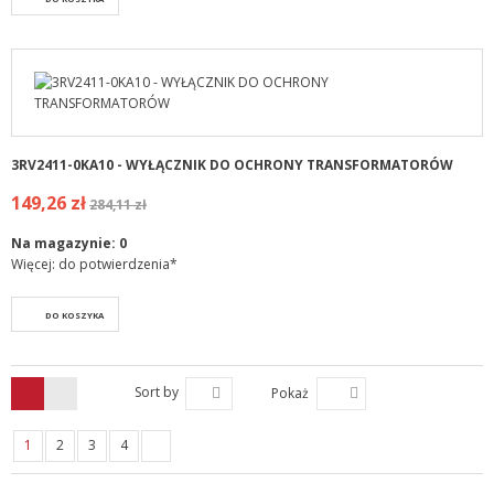
3RV2411-0KA10 - WYŁĄCZNIK DO OCHRONY TRANSFORMATORÓW
149,26 zł
284,11 zł
Na magazynie:
0
Więcej: do potwierdzenia*
DO KOSZYKA
Sort by
Pokaż
1
2
3
4