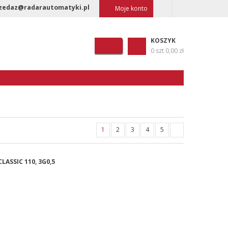
zedaz@radarautomatyki.pl
Moje konto
KOSZYK
0 szt
0,00 zł
1
2
3
4
5
LASSIC 110, 3G0,5