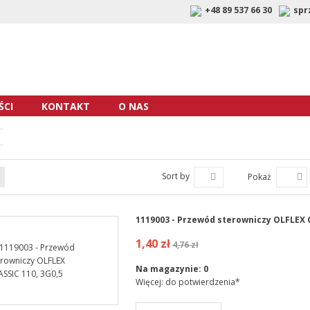
+48 89 537 66 30
spr
CI
KONTAKT
O NAS
Sort by
Pokaż
1119003 - Przewód sterowniczy OLFLEX C
1,40 zł
4,76 zł
Na magazynie:
0
Więcej: do potwierdzenia*