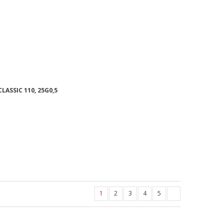
LASSIC 110, 25G0,5
1
2
3
4
5