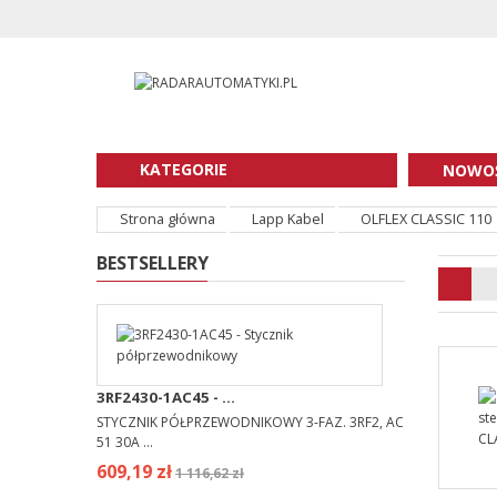
KATEGORIE
NOWOŚ
Strona główna
Lapp Kabel
OLFLEX CLASSIC 110
BESTSELLERY
3RF2430-1AC45 - ...
STYCZNIK PÓŁPRZEWODNIKOWY 3-FAZ. 3RF2, AC
51 30A ...
609,19 zł
1 116,62 zł