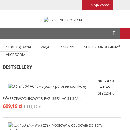
Moje konto
Strona główna
Wago
ZŁĄCZKI
SERIA 2004 DO 4MM²
AKCESORIA
BESTSELLERY
3RF2430-
1AC45 - ...
STYCZNIK
PÓŁPRZEWODNIKOWY 3-FAZ. 3RF2, AC 51 30A ...
609,19 zł
1 116,62 zł