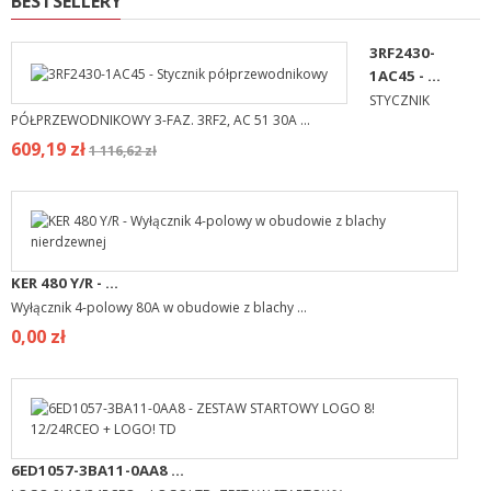
BESTSELLERY
3RF2430-
1AC45 - ...
STYCZNIK
PÓŁPRZEWODNIKOWY 3-FAZ. 3RF2, AC 51 30A ...
609,19 zł
1 116,62 zł
KER 480 Y/R - ...
Wyłącznik 4-polowy 80A w obudowie z blachy ...
0,00 zł
6ED1057-3BA11-0AA8 ...