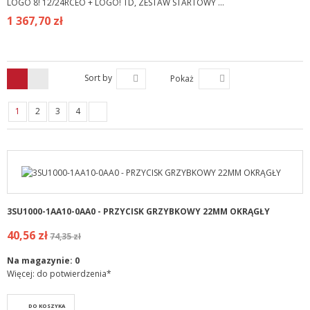
LOGO 8! 12/24RCEO + LOGO! TD, ZESTAW STARTOWY ...
1 367,70 zł
Sort by
Pokaż
1
2
3
4
3SU1000-1AA10-0AA0 - PRZYCISK GRZYBKOWY 22MM OKRĄGŁY
40,56 zł
74,35 zł
Na magazynie:
0
Więcej: do potwierdzenia*
DO KOSZYKA