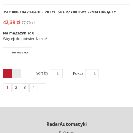
3SU1000-1BA20-0AD0 - PRZYCISK GRZYBKOWY 22MM OKRĄGŁY
42,39 zł
77,70 zł
Na magazynie:
0
Więcej: do potwierdzenia*
DO KOSZYKA
Sort by
Pokaż
1
2
3
4
RadarAutomatyki
O nas