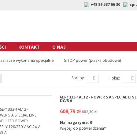
+48 89 537 66 30
spr
CI
KONTAKT
O NAS
asilacze wykonania specjalne
SITOP power (płaska obudowa)
Sort by
Pokaż
6EP1333-1AL12 - POWER 5 A SPECIAL LINE
DC/5 A
608,79 zł
882,30 zł
Na magazynie:
0
Więcej: do potwierdzenia*