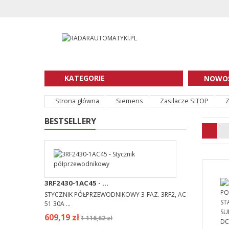
KATEGORIE
NOWOŚ
Strona główna
Siemens
Zasilacze SITOP
Z
BESTSELLERY
3RF2430-1AC45 - ...
STYCZNIK PÓŁPRZEWODNIKOWY 3-FAZ. 3RF2, AC
51 30A ...
609,19 zł
1 116,62 zł