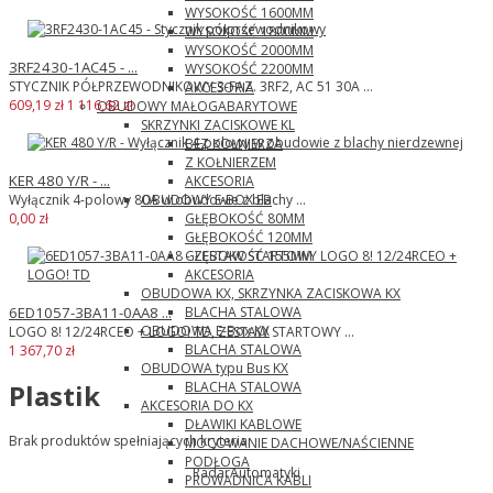
WYSOKOŚĆ 1600MM
WYSOKOŚĆ 1800MM
WYSOKOŚĆ 2000MM
3RF2430-1AC45 - ...
WYSOKOŚĆ 2200MM
STYCZNIK PÓŁPRZEWODNIKOWY 3-FAZ. 3RF2, AC 51 30A ...
AKCESORIA
609,19 zł
1 116,62 zł
OBUDOWY MAŁOGABARYTOWE
SKRZYNKI ZACISKOWE KL
BEZ KOŁNIERZA
Z KOŁNIERZEM
KER 480 Y/R - ...
AKCESORIA
OBUDOWY E-BOX EB
Wyłącznik 4-polowy 80A w obudowie z blachy ...
GŁĘBOKOŚĆ 80MM
0,00 zł
GŁĘBOKOŚĆ 120MM
GŁĘBOKOŚĆ 155MM
AKCESORIA
OBUDOWA KX, SKRZYNKA ZACISKOWA KX
BLACHA STALOWA
6ED1057-3BA11-0AA8 ...
OBUDOWA E-Box KX
LOGO 8! 12/24RCEO + LOGO! TD, ZESTAW STARTOWY ...
BLACHA STALOWA
1 367,70 zł
OBUDOWA typu Bus KX
BLACHA STALOWA
Plastik
AKCESORIA DO KX
DŁAWIKI KABLOWE
Brak produktów spełniających kryteria.
MOCOWANIE DACHOWE/NAŚCIENNE
PODŁOGA
RadarAutomatyki
PROWADNICA KABLI