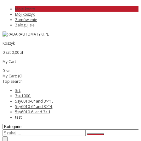
Moje konto
Mój koszyk
Zamówienie
Zaloguj się
Koszyk
0 szt
0,00 zł
My Cart -
0 szt
My Cart:
(0)
Top Search:
3rt,
3su1000,
5sy6010-6" and 3>"1,
5sy6010-6" and 3>"4,
5sy6010-6' and 3>'1,
test