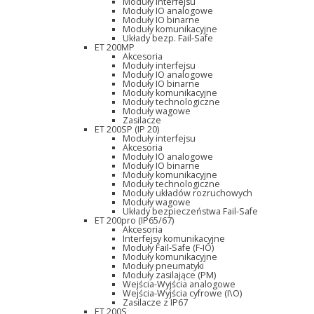
Moduły interfejsu
Moduły IO analogowe
Moduły IO binarne
Moduły komunikacyjne
Układy bezp. Fail-Safe
ET 200MP
Akcesoria
Moduły interfejsu
Moduły IO analogowe
Moduły IO binarne
Moduły komunikacyjne
Moduły technologiczne
Moduły wagowe
Zasilacze
ET 200SP (IP 20)
Moduły interfejsu
Akcesoria
Moduły IO analogowe
Moduły IO binarne
Moduły komunikacyjne
Moduły technologiczne
Moduły układów rozruchowych
Moduły wagowe
Układy bezpieczeństwa Fail-Safe
ET 200pro (IP65/67)
Akcesoria
Interfejsy komunikacyjne
Moduły Fail-Safe (F-IO)
Moduły komunikacyjne
Moduły pneumatyki
Moduły zasilające (PM)
Wejścia-Wyjścia analogowe
Wejścia-Wyjścia cyfrowe (I\O)
Zasilacze z IP67
ET 200S