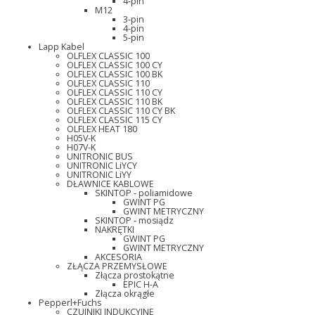
4-pin
M12
3-pin
4-pin
5-pin
Lapp Kabel
OLFLEX CLASSIC 100
OLFLEX CLASSIC 100 CY
OLFLEX CLASSIC 100 BK
OLFLEX CLASSIC 110
OLFLEX CLASSIC 110 CY
OLFLEX CLASSIC 110 BK
OLFLEX CLASSIC 110 CY BK
OLFLEX CLASSIC 115 CY
OLFLEX HEAT 180
H05V-K
H07V-K
UNITRONIC BUS
UNITRONIC LiYCY
UNITRONIC LiYY
DŁAWNICE KABLOWE
SKINTOP - poliamidowe
GWINT PG
GWINT METRYCZNY
SKINTOP - mosiądz
NAKRĘTKI
GWINT PG
GWINT METRYCZNY
AKCESORIA
ZŁĄCZA PRZEMYSŁOWE
Złącza prostokątne
EPIC H-A
Złącza okrągłe
Pepperl+Fuchs
CZUJNIKI INDUKCYJNE