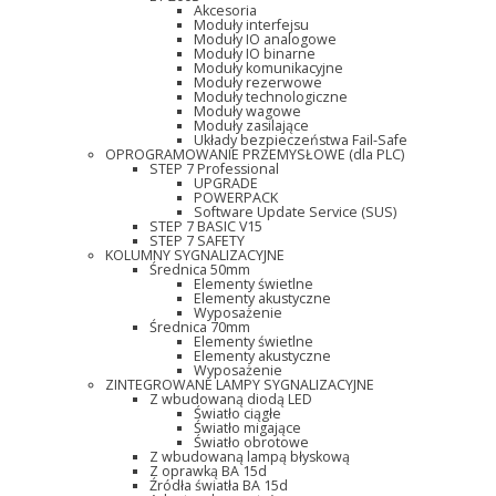
Akcesoria
Moduły interfejsu
Moduły IO analogowe
Moduły IO binarne
Moduły komunikacyjne
Moduły rezerwowe
Moduły technologiczne
Moduły wagowe
Moduły zasilające
Układy bezpieczeństwa Fail-Safe
OPROGRAMOWANIE PRZEMYSŁOWE (dla PLC)
STEP 7 Professional
UPGRADE
POWERPACK
Software Update Service (SUS)
STEP 7 BASIC V15
STEP 7 SAFETY
KOLUMNY SYGNALIZACYJNE
Średnica 50mm
Elementy świetlne
Elementy akustyczne
Wyposażenie
Średnica 70mm
Elementy świetlne
Elementy akustyczne
Wyposażenie
ZINTEGROWANE LAMPY SYGNALIZACYJNE
Z wbudowaną diodą LED
Światło ciągłe
Światło migające
Światło obrotowe
Z wbudowaną lampą błyskową
Z oprawką BA 15d
Źródła światła BA 15d