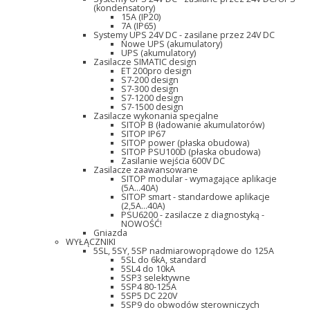
(kondensatory)
15A (IP20)
7A (IP65)
Systemy UPS 24V DC - zasilane przez 24V DC
Nowe UPS (akumulatory)
UPS (akumulatory)
Zasilacze SIMATIC design
ET 200pro design
S7-200 design
S7-300 design
S7-1200 design
S7-1500 design
Zasilacze wykonania specjalne
SITOP B (ładowanie akumulatorów)
SITOP IP67
SITOP power (płaska obudowa)
SITOP PSU100D (płaska obudowa)
Zasilanie wejścia 600V DC
Zasilacze zaawansowane
SITOP modular - wymagające aplikacje
(5A...40A)
SITOP smart - standardowe aplikacje
(2,5A...40A)
PSU6200 - zasilacze z diagnostyką -
NOWOŚĆ!
Gniazda
WYŁĄCZNIKI
5SL, 5SY, 5SP nadmiarowoprądowe do 125A
5SL do 6kA, standard
5SL4 do 10kA
5SP3 selektywne
5SP4 80-125A
5SP5 DC 220V
5SP9 do obwodów sterowniczych