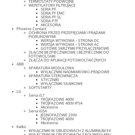
TERMOSTATY PODWÓJNE
WENTYLATORY FILTRUJĄCE
SERIA PF
SERIA PF EMC
SERIA PF SL
SERIA PTF
AKCESORIA
Phoenix Contact
OCHRONA PRZED PRZEPIĘCIAMI I PRĄDAMI
PIORUNOWYMI
WERSJA WTYKOWA – STRONA DC
WERSJA WTYKOWA – STRONA AC
GOTOWE SKRZYNKI PRZYŁĄCZENIOWE
ZŁĄCZKI BEZPIECZNIKOWE I BEZPIECZNIKI DO
FOTOWOLTAIKI
ZŁĄCZA DO APLIKACJI FOTOWOLTAICZNYCH
ABB
APARATURA MODUŁOWA
WYŁĄCZNIKI NADMIAROWO-PRĄDOWE
APARATURA STEROWNICZA
STYCZNIKI
WYŁĄCZNIKI SILNIKOWE
SOFTSTARTY
LG
Seria iS7
TRÓJFAZOWE 400V
TRÓJFAZOWE 400V IP54
Akcesoria
Seria iG5A
JEDNOFAZOWE 230V
TRÓJFAZOWE 400V
Akcesoria
Katko
WYŁĄCZNIKI W OBUDOWACH Z ALUMINIUM EX
WYŁĄCZNIKI W OBUDOWACH Z POLIWĘGLANU