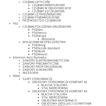
CZUJNIKI OPTYCZNE
CZUJNIKI MINIATUROWE
CZUJNIKI W OBUDOWIE M18
CZUJNIKI SZCZELINOWE
CZUJNIKI ULTRADŹWIĘKOWE
CZUJNIKI POJEMNOŚCIOWE
PRZEWODY DO CZUJNIKÓW
Pilz
CZUJNIKI POŁOŻENIA\ZBLIŻENIOWE
PSENini
PSENenco
PSENrope
Akcesoria
WYŁĄCZNIKI BEZPIECZEŃSTWA
PSENmag
PSENcode standard
PSENbolt
PSENmech
Emerson Asco Numatics
ZAWORY ELEKTROMAGNETYCZNE
ZAWORY PNEUMATYCZNE
ZAWORY PROPORCJONALNE
ZAWORY SUWAKOWE
AKCESORIA
Rittal
SZAFY STEROWNICZE
OBUDOWY STEROWNICZE KOMPAKT AE
BLACHA STALOWA
STAL NIERDZEWNA
OBUDOWY STEROWNICZE KOMPAKT AX
BLACHA STALOWA
STAL NIERDZEWNA
OBUDOWA NAŚCIENNA IT
OBUDOWA OBSŁUGI Z UCHWYTAMI