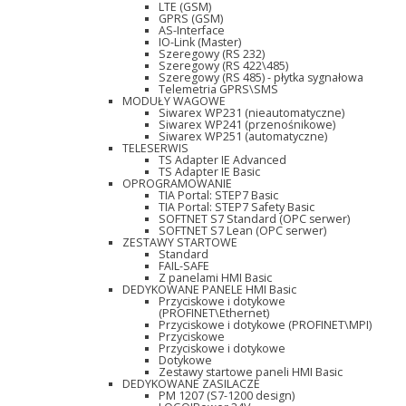
LTE (GSM)
GPRS (GSM)
AS-Interface
IO-Link (Master)
Szeregowy (RS 232)
Szeregowy (RS 422\485)
Szeregowy (RS 485) - płytka sygnałowa
Telemetria GPRS\SMS
MODUŁY WAGOWE
Siwarex WP231 (nieautomatyczne)
Siwarex WP241 (przenośnikowe)
Siwarex WP251 (automatyczne)
TELESERWIS
TS Adapter IE Advanced
TS Adapter IE Basic
OPROGRAMOWANIE
TIA Portal: STEP7 Basic
TIA Portal: STEP7 Safety Basic
SOFTNET S7 Standard (OPC serwer)
SOFTNET S7 Lean (OPC serwer)
ZESTAWY STARTOWE
Standard
FAIL-SAFE
Z panelami HMI Basic
DEDYKOWANE PANELE HMI Basic
Przyciskowe i dotykowe
(PROFINET\Ethernet)
Przyciskowe i dotykowe (PROFINET\MPI)
Przyciskowe
Przyciskowe i dotykowe
Dotykowe
Zestawy startowe paneli HMI Basic
DEDYKOWANE ZASILACZE
PM 1207 (S7-1200 design)