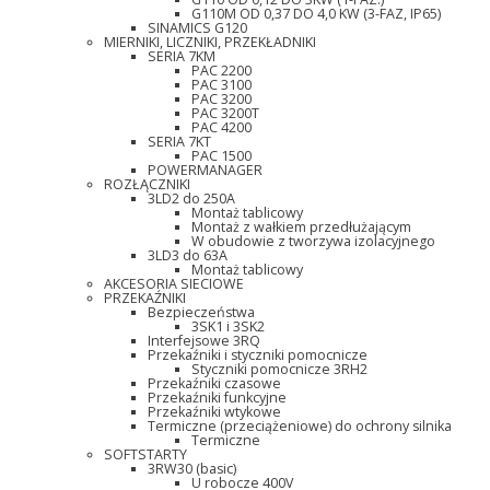
G110M OD 0,37 DO 4,0 KW (3-FAZ, IP65)
SINAMICS G120
MIERNIKI, LICZNIKI, PRZEKŁADNIKI
SERIA 7KM
PAC 2200
PAC 3100
PAC 3200
PAC 3200T
PAC 4200
SERIA 7KT
PAC 1500
POWERMANAGER
ROZŁĄCZNIKI
3LD2 do 250A
Montaż tablicowy
Montaż z wałkiem przedłużającym
W obudowie z tworzywa izolacyjnego
3LD3 do 63A
Montaż tablicowy
AKCESORIA SIECIOWE
PRZEKAŹNIKI
Bezpieczeństwa
3SK1 i 3SK2
Interfejsowe 3RQ
Przekaźniki i styczniki pomocnicze
Styczniki pomocnicze 3RH2
Przekaźniki czasowe
Przekaźniki funkcyjne
Przekaźniki wtykowe
Termiczne (przeciążeniowe) do ochrony silnika
Termiczne
SOFTSTARTY
3RW30 (basic)
U robocze 400V