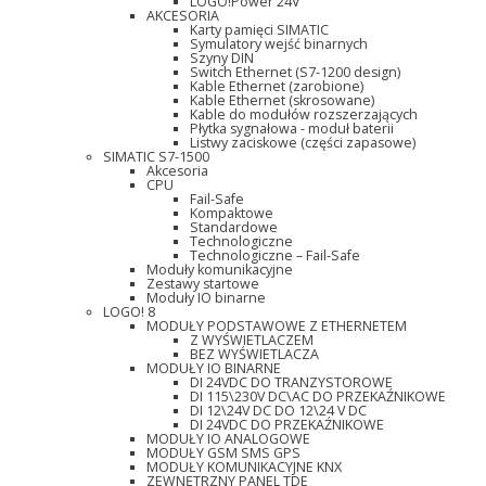
LOGO!Power 24V
AKCESORIA
Karty pamięci SIMATIC
Symulatory wejść binarnych
Szyny DIN
Switch Ethernet (S7-1200 design)
Kable Ethernet (zarobione)
Kable Ethernet (skrosowane)
Kable do modułów rozszerzających
Płytka sygnałowa - moduł baterii
Listwy zaciskowe (części zapasowe)
SIMATIC S7-1500
Akcesoria
CPU
Fail-Safe
Kompaktowe
Standardowe
Technologiczne
Technologiczne – Fail-Safe
Moduły komunikacyjne
Zestawy startowe
Moduły IO binarne
LOGO! 8
MODUŁY PODSTAWOWE Z ETHERNETEM
Z WYŚWIETLACZEM
BEZ WYŚWIETLACZA
MODUŁY IO BINARNE
DI 24VDC DO TRANZYSTOROWE
DI 115\230V DC\AC DO PRZEKAŹNIKOWE
DI 12\24V DC DO 12\24 V DC
DI 24VDC DO PRZEKAŹNIKOWE
MODUŁY IO ANALOGOWE
MODUŁY GSM SMS GPS
MODUŁY KOMUNIKACYJNE KNX
ZEWNĘTRZNY PANEL TDE