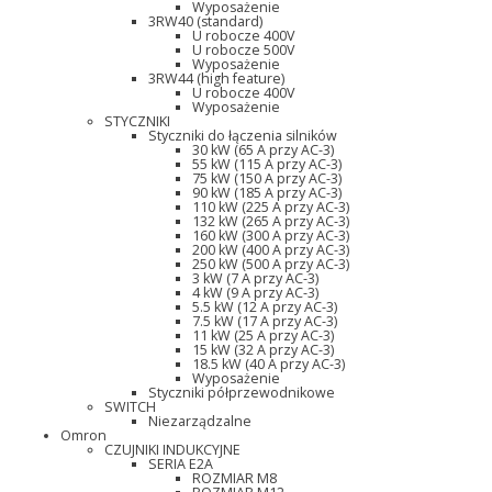
Wyposażenie
3RW40 (standard)
U robocze 400V
U robocze 500V
Wyposażenie
3RW44 (high feature)
U robocze 400V
Wyposażenie
STYCZNIKI
Styczniki do łączenia silników
30 kW (65 A przy AC-3)
55 kW (115 A przy AC-3)
75 kW (150 A przy AC-3)
90 kW (185 A przy AC-3)
110 kW (225 A przy AC-3)
132 kW (265 A przy AC-3)
160 kW (300 A przy AC-3)
200 kW (400 A przy AC-3)
250 kW (500 A przy AC-3)
3 kW (7 A przy AC-3)
4 kW (9 A przy AC-3)
5.5 kW (12 A przy AC-3)
7.5 kW (17 A przy AC-3)
11 kW (25 A przy AC-3)
15 kW (32 A przy AC-3)
18.5 kW (40 A przy AC-3)
Wyposażenie
Styczniki półprzewodnikowe
SWITCH
Niezarządzalne
Omron
CZUJNIKI INDUKCYJNE
SERIA E2A
ROZMIAR M8