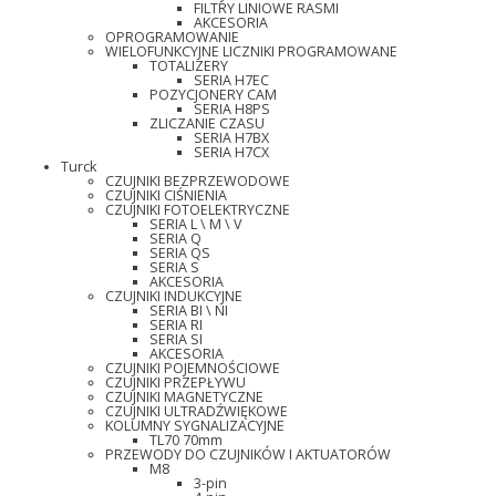
FILTRY LINIOWE RASMI
AKCESORIA
OPROGRAMOWANIE
WIELOFUNKCYJNE LICZNIKI PROGRAMOWANE
TOTALIZERY
SERIA H7EC
POZYCJONERY CAM
SERIA H8PS
ZLICZANIE CZASU
SERIA H7BX
SERIA H7CX
Turck
CZUJNIKI BEZPRZEWODOWE
CZUJNIKI CIŚNIENIA
CZUJNIKI FOTOELEKTRYCZNE
SERIA L \ M \ V
SERIA Q
SERIA QS
SERIA S
AKCESORIA
CZUJNIKI INDUKCYJNE
SERIA BI \ NI
SERIA RI
SERIA SI
AKCESORIA
CZUJNIKI POJEMNOŚCIOWE
CZUJNIKI PRZEPŁYWU
CZUJNIKI MAGNETYCZNE
CZUJNIKI ULTRADŹWIĘKOWE
KOLUMNY SYGNALIZACYJNE
TL70 70mm
PRZEWODY DO CZUJNIKÓW I AKTUATORÓW
M8
3-pin