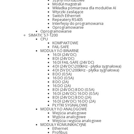
Szyny montażowe
Moduł magistrali
Wkładka pomiarowa dla modułów AI
Wtyczki zasilające
Switch Ethernet
Repeatery RS405
Interfejsy do programowania
Oprogramowanie
Oprogramowanie
SIMATIC S7-1200
CPU
KOMPAKTOWE
FAIL-SAFE
MODUŁY I\O BINARNE
16 DI (24V DC)
8 DI (24V DC)
16 DI FAIL-SAFE (24V DC)
4 DI (24V DC\200kHz - płytka sygnałowa)
4 DI (5V DC\200kHz - płytka sygnałowa)
8 DO (0.5A)
16 DO (0.5A)
8 DO (2A)
16 DO (2A)
8 DI (24V DC) 8 DO (0.5A)
16 DI (24V DC) 16 DO (0.5A)
8 DI (24V DC) 8 DO (2A)
16 DI (24V DC) 16 DO (2A)
PŁYTKI SYGNALOWE
MODUŁY I\O ANALOGOWE
Wejścia analogowe
Wyjścia analogowe
Wejścia i wyjścia analogowe
MODUŁY KOMUNIKACYJNE
Ethernet
Profibus