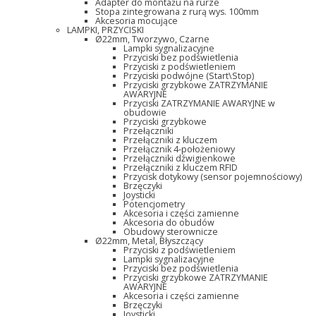
Adapter do montażu na rurze
Stopa zintegrowana z rurą wys. 100mm
Akcesoria mocujące
LAMPKI, PRZYCISKI
Ø22mm, Tworzywo, Czarne
Lampki sygnalizacyjne
Przyciski bez podświetlenia
Przyciski z podświetleniem
Przyciski podwójne (Start\Stop)
Przyciski grzybkowe ZATRZYMANIE
AWARYJNE
Przyciski ZATRZYMANIE AWARYJNE w
obudowie
Przyciski grzybkowe
Przełączniki
Przełączniki z kluczem
Przełącznik 4-położeniowy
Przełączniki dźwigienkowe
Przełączniki z kluczem RFID
Przycisk dotykowy (sensor pojemnościowy)
Brzęczyki
Joysticki
Potencjometry
Akcesoria i części zamienne
Akcesoria do obudów
Obudowy sterownicze
Ø22mm, Metal, Błyszczący
Przyciski z podświetleniem
Lampki sygnalizacyjne
Przyciski bez podświetlenia
Przyciski grzybkowe ZATRZYMANIE
AWARYJNE
Akcesoria i części zamienne
Brzęczyki
Joysticki