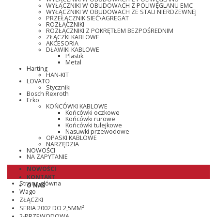
WYŁĄCZNIKI W OBUDOWACH Z POLIWĘGLANU EMC
WYŁĄCZNIKI W OBUDOWACH ZE STALI NIERDZEWNEJ
PRZEŁĄCZNIK SIEĆ\AGREGAT
ROZŁĄCZNIKI
ROZŁĄCZNIKI Z POKRĘTŁEM BEZPOŚREDNIM
ZŁĄCZKI KABLOWE
AKCESORIA
DŁAWIKI KABLOWE
Plastik
Metal
Harting
HAN-KIT
LOVATO
Styczniki
Bosch Rexroth
Erko
KOŃCÓWKI KABLOWE
Końcówki oczkowe
Końcówki rurowe
Końcówki tulejkowe
Nasuwki przewodowe
OPASKI KABLOWE
NARZĘDZIA
NOWOŚCI
NA ZAPYTANIE
NOWOŚCI
KONTAKT
Strona główna
O NAS
Wago
ZŁĄCZKI
SERIA 2002 DO 2,5MM²
2-PRZEWODOWA