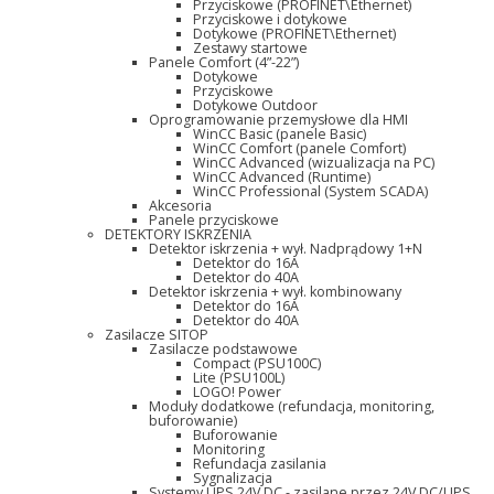
Przyciskowe (PROFINET\Ethernet)
Przyciskowe i dotykowe
Dotykowe (PROFINET\Ethernet)
Zestawy startowe
Panele Comfort (4”-22”)
Dotykowe
Przyciskowe
Dotykowe Outdoor
Oprogramowanie przemysłowe dla HMI
WinCC Basic (panele Basic)
WinCC Comfort (panele Comfort)
WinCC Advanced (wizualizacja na PC)
WinCC Advanced (Runtime)
WinCC Professional (System SCADA)
Akcesoria
Panele przyciskowe
DETEKTORY ISKRZENIA
Detektor iskrzenia + wył. Nadprądowy 1+N
Detektor do 16A
Detektor do 40A
Detektor iskrzenia + wył. kombinowany
Detektor do 16A
Detektor do 40A
Zasilacze SITOP
Zasilacze podstawowe
Compact (PSU100C)
Lite (PSU100L)
LOGO! Power
Moduły dodatkowe (refundacja, monitoring,
buforowanie)
Buforowanie
Monitoring
Refundacja zasilania
Sygnalizacja
Systemy UPS 24V DC - zasilane przez 24V DC/UPS