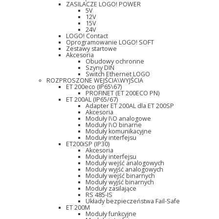
ZASILACZE LOGO! POWER
5V
12V
15V
24V
LOGO! Contact
Oprogramowanie LOGO! SOFT
Zestawy startowe
Akcesoria
Obudowy ochronne
Szyny DIN
Switch Ethernet LOGO
ROZPROSZONE WEJŚCIA\WYJŚCIA
ET 200eco (IP65\67)
PROFINET (ET 200ECO PN)
ET 200AL (IP65/67)
Adapter ET 200AL dla ET 200SP
Akcesoria
Moduły I\O analogowe
Moduły I\O binarne
Moduły komunikacyjne
Moduły interfejsu
ET200iSP (IP30)
Akcesoria
Moduły interfejsu
Moduły wejść analogowych
Moduły wyjść analogowych
Moduły wejść binarnych
Moduły wyjść binarnych
Moduły zasilające
RS 485-IS
Układy bezpieczeństwa Fail-Safe
ET 200M
Moduły funkcyjne