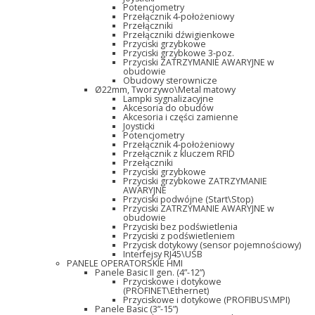
Potencjometry
Przełącznik 4-położeniowy
Przełączniki
Przełączniki dźwigienkowe
Przyciski grzybkowe
Przyciski grzybkowe 3-poz.
Przyciski ZATRZYMANIE AWARYJNE w
obudowie
Obudowy sterownicze
Ø22mm, Tworzywo\Metal matowy
Lampki sygnalizacyjne
Akcesoria do obudów
Akcesoria i części zamienne
Joysticki
Potencjometry
Przełącznik 4-położeniowy
Przełącznik z kluczem RFID
Przełączniki
Przyciski grzybkowe
Przyciski grzybkowe ZATRZYMANIE
AWARYJNE
Przyciski podwójne (Start\Stop)
Przyciski ZATRZYMANIE AWARYJNE w
obudowie
Przyciski bez podświetlenia
Przyciski z podświetleniem
Przycisk dotykowy (sensor pojemnościowy)
Interfejsy RJ45\USB
PANELE OPERATORSKIE HMI
Panele Basic II gen. (4”-12”)
Przyciskowe i dotykowe
(PROFINET\Ethernet)
Przyciskowe i dotykowe (PROFIBUS\MPI)
Panele Basic (3”-15”)