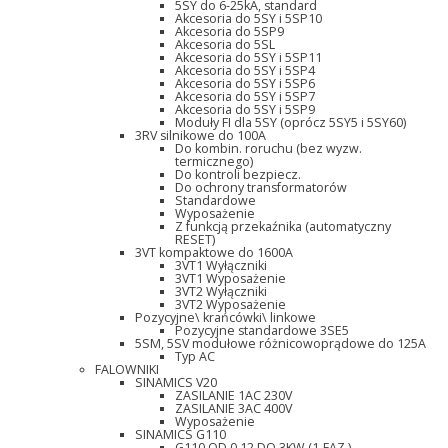
5SY do 6-25kA, standard
Akcesoria do 5SY i 5SP10
Akcesoria do 5SP9
Akcesoria do 5SL
Akcesoria do 5SY i 5SP11
Akcesoria do 5SY i 5SP4
Akcesoria do 5SY i 5SP6
Akcesoria do 5SY i 5SP7
Akcesoria do 5SY i 5SP9
Moduły FI dla 5SY (oprócz 5SY5 i 5SY60)
3RV silnikowe do 100A
Do kombin. roruchu (bez wyzw.
termicznego)
Do kontroli bezpiecz.
Do ochrony transformatorów
Standardowe
Wyposażenie
Z funkcją przekaźnika (automatyczny
RESET)
3VT kompaktowe do 1600A
3VT1 Wyłączniki
3VT1 Wyposażenie
3VT2 Wyłączniki
3VT2 Wyposażenie
Pozycyjne\ krańcówki\ linkowe
Pozycyjne standardowe 3SE5
5SM, 5SV modułowe różnicowoprądowe do 125A
Typ AC
FALOWNIKI
SINAMICS V20
ZASILANIE 1AC 230V
ZASILANIE 3AC 400V
Wyposażenie
SINAMICS G110
G110 OD 0,12 DO 3KW (1-FAZ.)