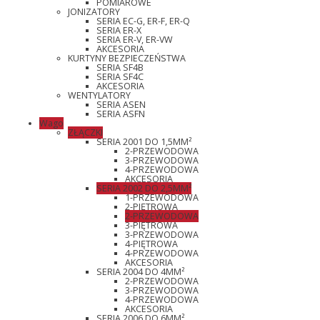
POMIAROWE
JONIZATORY
SERIA EC-G, ER-F, ER-Q
SERIA ER-X
SERIA ER-V, ER-VW
AKCESORIA
KURTYNY BEZPIECZEŃSTWA
SERIA SF4B
SERIA SF4C
AKCESORIA
WENTYLATORY
SERIA ASEN
SERIA ASFN
Wago
ZŁĄCZKI
SERIA 2001 DO 1,5MM²
2-PRZEWODOWA
3-PRZEWODOWA
4-PRZEWODOWA
AKCESORIA
SERIA 2002 DO 2,5MM²
1-PRZEWODOWA
2-PIĘTROWA
2-PRZEWODOWA
3-PIĘTROWA
3-PRZEWODOWA
4-PIĘTROWA
4-PRZEWODOWA
AKCESORIA
SERIA 2004 DO 4MM²
2-PRZEWODOWA
3-PRZEWODOWA
4-PRZEWODOWA
AKCESORIA
SERIA 2006 DO 6MM²