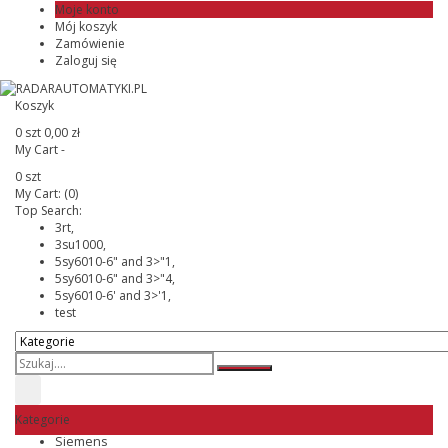
Moje konto
Mój koszyk
Zamówienie
Zaloguj się
Koszyk
0 szt
0,00 zł
My Cart -
0 szt
My Cart:
(0)
Top Search:
3rt,
3su1000,
5sy6010-6" and 3>"1,
5sy6010-6" and 3>"4,
5sy6010-6' and 3>'1,
test
Kategorie
Siemens