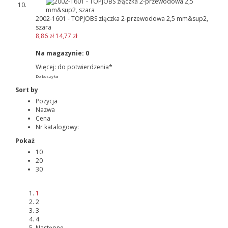
2002-1601 - TOPJOBS złączka 2-przewodowa 2,5 mm&sup2,
szara
8,86 zł
14,77 zł
Na magazynie:
0
Więcej: do potwierdzenia*
Do koszyka
Sort by
Pozycja
Nazwa
Cena
Nr katalogowy:
Pokaż
10
20
30
1
2
3
4
Następne