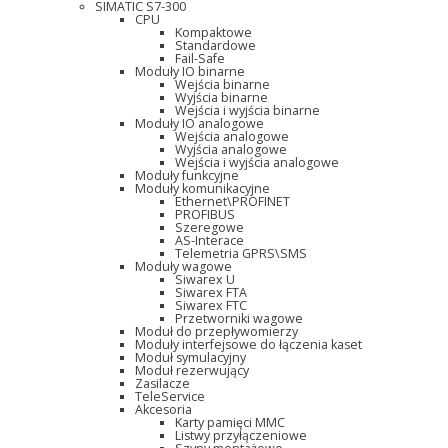
SIMATIC S7-300
CPU
Kompaktowe
Standardowe
Fail-Safe
Moduły IO binarne
Wejścia binarne
Wyjścia binarne
Wejścia i wyjścia binarne
Moduły IO analogowe
Wejścia analogowe
Wyjścia analogowe
Wejścia i wyjścia analogowe
Moduły funkcyjne
Moduły komunikacyjne
Ethernet\PROFINET
PROFIBUS
Szeregowe
AS-Interace
Telemetria GPRS\SMS
Moduły wagowe
Siwarex U
Siwarex FTA
Siwarex FTC
Przetworniki wagowe
Moduł do przepływomierzy
Moduły interfejsowe do łączenia kaset
Moduł symulacyjny
Moduł rezerwujący
Zasilacze
TeleService
Akcesoria
Karty pamięci MMC
Listwy przyłączeniowe