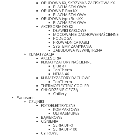
OBUDOWA KX, SKRZYNKA ZACISKOWA KX
BLACHA STALOWA
OBUDOWA E-Box KX
BLACHA STALOWA
OBUDOWA typu Bus KX
BLACHA STALOWA
AKCESORIA DO KX
DŁAWIKI KABLOWE
MOCOWANIE DACHOWE/NAŚCIENNE
PODŁOGA
PROWADNICA KABLI
SYSTEMY ZAMYKANIA
ZABUDOWA WEWNĘTRZNA
KLIMATYZACJA
AKCESORIA
KLIMATYZATORY NAŚCIENNE
Blue e+
TopTherm
NEMA 4X
KLIMATYZATORY DACHOWE
TopTherm
THERMOELECTRIC COOLER
CHŁODZENIE CIECZĄ
Chillery
Panasonic
CZUJNIKI
FOTOELEKTRYCZNE
KOMPAKTOWE
ULTRASMUKŁE
BARIEROWE
CIŚNIENIA
SERIA DP-0
SERIA DP-100
CYFROWE