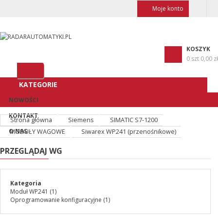
Moje konto
KOSZYK
0 szt
0,00 zł
KATEGORIE
NOWOŚCI
KONTAKT
Strona główna
Siemens
SIMATIC S7-1200
O NAS
MODUŁY WAGOWE
Siwarex WP241 (przenośnikowe)
PRZEGLĄDAJ WG
Kategoria
Moduł WP241
(1)
Oprogramowanie konfiguracyjne
(1)