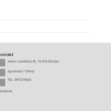
Kontakt
Adres: Lubelska 45, 10-410 Olsztyn
Sprzedaż / Oferty
TEL : 89 5376630
acebook