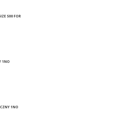
IZE S00 FOR
Y 1NO
ECZNY 1NO