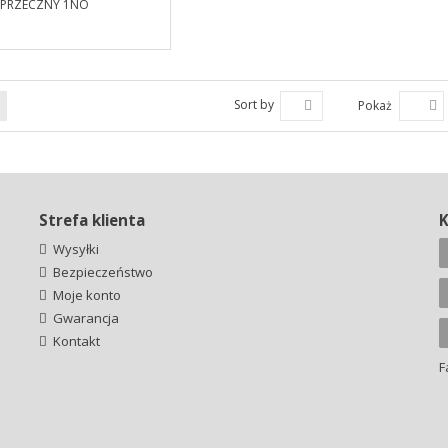
Sort by
Pokaż
Strefa klienta
Wysyłki
Bezpieczeństwo
Moje konto
Gwarancja
Kontakt
F