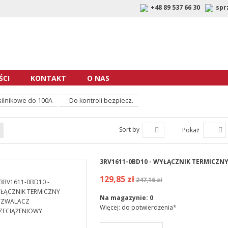
+48 89 537 66 30
spr
CI
KONTAKT
O NAS
silnikowe do 100A
Do kontroli bezpiecz.
Sort by
Pokaż
3RV1611-0BD10 - WYŁĄCZNIK TERMICZ
129,85 zł
247,16 zł
Na magazynie:
0
Więcej: do potwierdzenia*