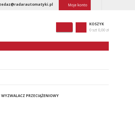
zedaz@radarautomatyki.pl
Moje konto
KOSZYK
0 szt
0,00 zł
NY WYZWALACZ PRZECIĄŻENIOWY