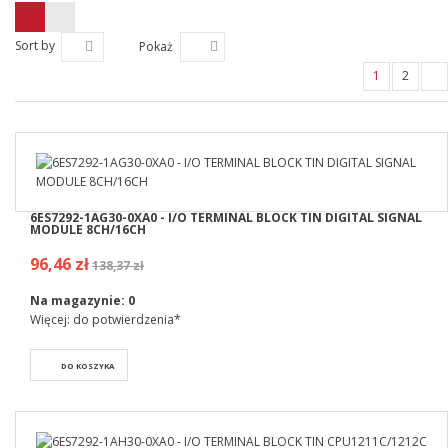
Sort by
Pokaż
1
2
6ES7292-1AG30-0XA0 - I/O TERMINAL BLOCK TIN DIGITAL SIGNAL
MODULE 8CH/16CH
96,46 zł
138,37 zł
Na magazynie:
0
Więcej: do potwierdzenia*
DO KOSZYKA