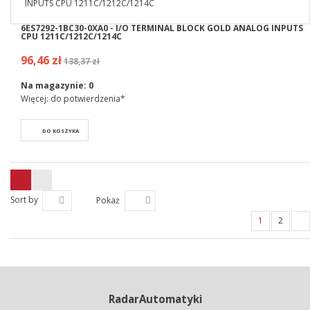
6ES7292-1BC30-0XA0 - I/O TERMINAL BLOCK GOLD ANALOG INPUTS
CPU 1211C/1212C/1214C
96,46 zł
138,37 zł
Na magazynie:
0
Więcej: do potwierdzenia*
DO KOSZYKA
Sort by
Pokaż
1
2
RadarAutomatyki