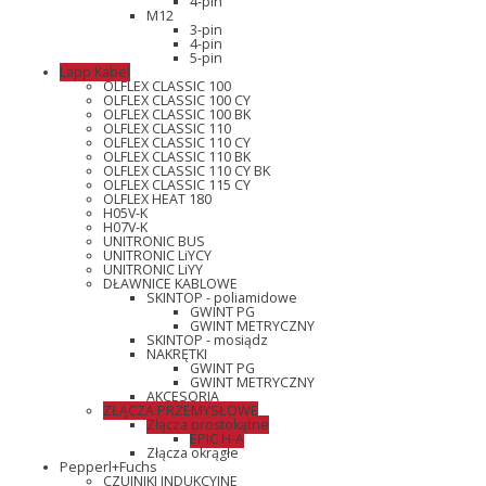
4-pin
M12
3-pin
4-pin
5-pin
Lapp Kabel
OLFLEX CLASSIC 100
OLFLEX CLASSIC 100 CY
OLFLEX CLASSIC 100 BK
OLFLEX CLASSIC 110
OLFLEX CLASSIC 110 CY
OLFLEX CLASSIC 110 BK
OLFLEX CLASSIC 110 CY BK
OLFLEX CLASSIC 115 CY
OLFLEX HEAT 180
H05V-K
H07V-K
UNITRONIC BUS
UNITRONIC LiYCY
UNITRONIC LiYY
DŁAWNICE KABLOWE
SKINTOP - poliamidowe
GWINT PG
GWINT METRYCZNY
SKINTOP - mosiądz
NAKRĘTKI
GWINT PG
GWINT METRYCZNY
AKCESORIA
ZŁĄCZA PRZEMYSŁOWE
Złącza prostokątne
EPIC H-A
Złącza okrągłe
Pepperl+Fuchs
CZUJNIKI INDUKCYJNE