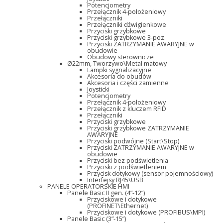
Potencjometry
Przełącznik 4-położeniowy
Przełączniki
Przełączniki dźwigienkowe
Przyciski grzybkowe
Przyciski grzybkowe 3-poz.
Przyciski ZATRZYMANIE AWARYJNE w
obudowie
Obudowy sterownicze
Ø22mm, Tworzywo\Metal matowy
Lampki sygnalizacyjne
Akcesoria do obudów
Akcesoria i części zamienne
Joysticki
Potencjometry
Przełącznik 4-położeniowy
Przełącznik z kluczem RFID
Przełączniki
Przyciski grzybkowe
Przyciski grzybkowe ZATRZYMANIE
AWARYJNE
Przyciski podwójne (Start\Stop)
Przyciski ZATRZYMANIE AWARYJNE w
obudowie
Przyciski bez podświetlenia
Przyciski z podświetleniem
Przycisk dotykowy (sensor pojemnościowy)
Interfejsy RJ45\USB
PANELE OPERATORSKIE HMI
Panele Basic II gen. (4”-12”)
Przyciskowe i dotykowe
(PROFINET\Ethernet)
Przyciskowe i dotykowe (PROFIBUS\MPI)
Panele Basic (3”-15”)