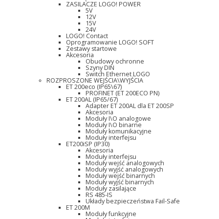
ZASILACZE LOGO! POWER
5V
12V
15V
24V
LOGO! Contact
Oprogramowanie LOGO! SOFT
Zestawy startowe
Akcesoria
Obudowy ochronne
Szyny DIN
Switch Ethernet LOGO
ROZPROSZONE WEJŚCIA\WYJŚCIA
ET 200eco (IP65\67)
PROFINET (ET 200ECO PN)
ET 200AL (IP65/67)
Adapter ET 200AL dla ET 200SP
Akcesoria
Moduły I\O analogowe
Moduły I\O binarne
Moduły komunikacyjne
Moduły interfejsu
ET200iSP (IP30)
Akcesoria
Moduły interfejsu
Moduły wejść analogowych
Moduły wyjść analogowych
Moduły wejść binarnych
Moduły wyjść binarnych
Moduły zasilające
RS 485-IS
Układy bezpieczeństwa Fail-Safe
ET 200M
Moduły funkcyjne