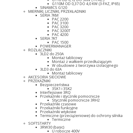
G110M OD 0,37 DO 4,0 KW (3-FAZ, IP65)
SINAMICS G120
MIERNIKI, LICZNIKI, PRZEKŁADNIKI
SERIA 7KM
PAC 2200
PAC 3100
PAC 3200
PAC 3200T
PAC 4200
SERIA 7KT
PAC 1500
POWERMANAGER
ROZŁĄCZNIKI
3LD2 do 250A
Montaż tablicowy
Montaż z wałkiem przedłużającym
W obudowie z tworzywa izolacyjnego
3LD3 do 63A
Montaż tablicowy
AKCESORIA SIECIOWE
PRZEKAŹNIKI
Bezpieczeństwa
3SK1 i 3SK2
Interfejsowe 3RQ
Przekaźniki i styczniki pomocnicze
Styczniki pomocnicze 3RH2
Przekaźniki czasowe
Przekaźniki funkcyjne
Przekaźniki wtykowe
Termiczne (przeciążeniowe) do ochrony silnika
Termiczne
SOFTSTARTY
3RW30 (basic)
U robocze 400V