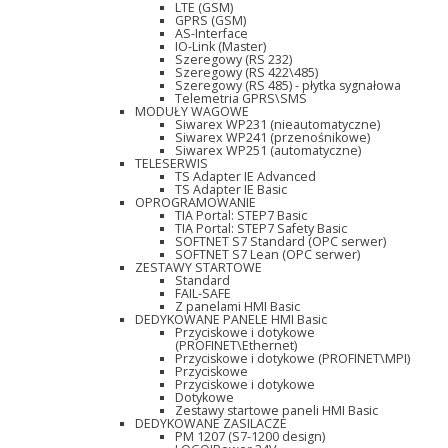
LTE (GSM)
GPRS (GSM)
AS-Interface
IO-Link (Master)
Szeregowy (RS 232)
Szeregowy (RS 422\485)
Szeregowy (RS 485) - płytka sygnałowa
Telemetria GPRS\SMS
MODUŁY WAGOWE
Siwarex WP231 (nieautomatyczne)
Siwarex WP241 (przenośnikowe)
Siwarex WP251 (automatyczne)
TELESERWIS
TS Adapter IE Advanced
TS Adapter IE Basic
OPROGRAMOWANIE
TIA Portal: STEP7 Basic
TIA Portal: STEP7 Safety Basic
SOFTNET S7 Standard (OPC serwer)
SOFTNET S7 Lean (OPC serwer)
ZESTAWY STARTOWE
Standard
FAIL-SAFE
Z panelami HMI Basic
DEDYKOWANE PANELE HMI Basic
Przyciskowe i dotykowe
(PROFINET\Ethernet)
Przyciskowe i dotykowe (PROFINET\MPI)
Przyciskowe
Przyciskowe i dotykowe
Dotykowe
Zestawy startowe paneli HMI Basic
DEDYKOWANE ZASILACZE
PM 1207 (S7-1200 design)