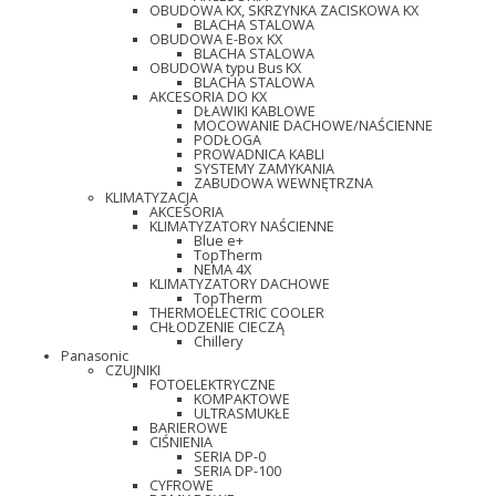
OBUDOWA KX, SKRZYNKA ZACISKOWA KX
BLACHA STALOWA
OBUDOWA E-Box KX
BLACHA STALOWA
OBUDOWA typu Bus KX
BLACHA STALOWA
AKCESORIA DO KX
DŁAWIKI KABLOWE
MOCOWANIE DACHOWE/NAŚCIENNE
PODŁOGA
PROWADNICA KABLI
SYSTEMY ZAMYKANIA
ZABUDOWA WEWNĘTRZNA
KLIMATYZACJA
AKCESORIA
KLIMATYZATORY NAŚCIENNE
Blue e+
TopTherm
NEMA 4X
KLIMATYZATORY DACHOWE
TopTherm
THERMOELECTRIC COOLER
CHŁODZENIE CIECZĄ
Chillery
Panasonic
CZUJNIKI
FOTOELEKTRYCZNE
KOMPAKTOWE
ULTRASMUKŁE
BARIEROWE
CIŚNIENIA
SERIA DP-0
SERIA DP-100
CYFROWE