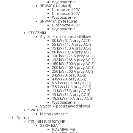
Wyposażenie
3RW40 (standard)
U robocze 400V
U robocze 500V
Wyposażenie
3RW44 (high feature)
U robocze 400V
Wyposażenie
STYCZNIKI
Styczniki do łączenia silników
30 kW (65 A przy AC-3)
55 kW (115 A przy AC-3)
75 kW (150 A przy AC-3)
90 kW (185 A przy AC-3)
110 kW (225 A przy AC-3)
132 kW (265 A przy AC-3)
160 kW (300 A przy AC-3)
200 kW (400 A przy AC-3)
250 kW (500 A przy AC-3)
3 kW (7 A przy AC-3)
4 kW (9 A przy AC-3)
5.5 kW (12 A przy AC-3)
7.5 kW (17 A przy AC-3)
11 kW (25 A przy AC-3)
15 kW (32 A przy AC-3)
18.5 kW (40 A przy AC-3)
Wyposażenie
Styczniki półprzewodnikowe
SWITCH
Niezarządzalne
Omron
CZUJNIKI INDUKCYJNE
SERIA E2A
ROZMIAR M8