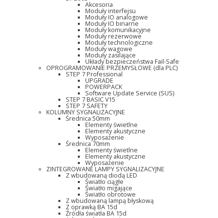
Akcesoria
Moduły interfejsu
Moduły IO analogowe
Moduły IO binarne
Moduły komunikacyjne
Moduły rezerwowe
Moduły technologiczne
Moduły wagowe
Moduły zasilające
Układy bezpieczeństwa Fail-Safe
OPROGRAMOWANIE PRZEMYSŁOWE (dla PLC)
STEP 7 Professional
UPGRADE
POWERPACK
Software Update Service (SUS)
STEP 7 BASIC V15
STEP 7 SAFETY
KOLUMNY SYGNALIZACYJNE
Średnica 50mm
Elementy świetlne
Elementy akustyczne
Wyposażenie
Średnica 70mm
Elementy świetlne
Elementy akustyczne
Wyposażenie
ZINTEGROWANE LAMPY SYGNALIZACYJNE
Z wbudowaną diodą LED
Światło ciągłe
Światło migające
Światło obrotowe
Z wbudowaną lampą błyskową
Z oprawką BA 15d
Źródła światła BA 15d