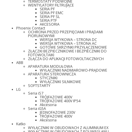
TERMOSTATY PODWÓJNE
WENTYLATORY FILTRUJĄCE
SERIA PF
SERIA PF EMC
SERIA PF SL
SERIA PTF
AKCESORIA
Phoenix Contact
OCHRONA PRZED PRZEPIĘCIAMI I PRĄDAMI
PIORUNOWYMI
WERSJA WTYKOWA – STRONA DC
WERSJA WTYKOWA – STRONA AC
GOTOWE SKRZYNKI PRZYŁĄCZENIOWE
ZŁĄCZKI BEZPIECZNIKOWE I BEZPIECZNIKI DO
FOTOWOLTAIKI
ZŁĄCZA DO APLIKACJI FOTOWOLTAICZNYCH
ABB
APARATURA MODUŁOWA
WYŁĄCZNIKI NADMIAROWO-PRĄDOWE
APARATURA STEROWNICZA
STYCZNIKI
WYŁĄCZNIKI SILNIKOWE
SOFTSTARTY
LG
Seria iS7
TRÓJFAZOWE 400V
TRÓJFAZOWE 400V IP54
Akcesoria
Seria iG5A
JEDNOFAZOWE 230V
TRÓJFAZOWE 400V
Akcesoria
Katko
WYŁĄCZNIKI W OBUDOWACH Z ALUMINIUM EX
WYŁĄCZNIKI W OBUDOWACH Z POLIWĘGLANU