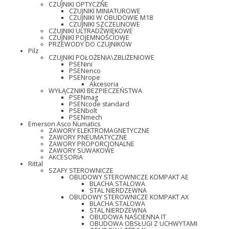
CZUJNIKI OPTYCZNE
CZUJNIKI MINIATUROWE
CZUJNIKI W OBUDOWIE M18
CZUJNIKI SZCZELINOWE
CZUJNIKI ULTRADŹWIĘKOWE
CZUJNIKI POJEMNOŚCIOWE
PRZEWODY DO CZUJNIKÓW
Pilz
CZUJNIKI POŁOŻENIA\ZBLIŻENIOWE
PSENini
PSENenco
PSENrope
Akcesoria
WYŁĄCZNIKI BEZPIECZEŃSTWA
PSENmag
PSENcode standard
PSENbolt
PSENmech
Emerson Asco Numatics
ZAWORY ELEKTROMAGNETYCZNE
ZAWORY PNEUMATYCZNE
ZAWORY PROPORCJONALNE
ZAWORY SUWAKOWE
AKCESORIA
Rittal
SZAFY STEROWNICZE
OBUDOWY STEROWNICZE KOMPAKT AE
BLACHA STALOWA
STAL NIERDZEWNA
OBUDOWY STEROWNICZE KOMPAKT AX
BLACHA STALOWA
STAL NIERDZEWNA
OBUDOWA NAŚCIENNA IT
OBUDOWA OBSŁUGI Z UCHWYTAMI