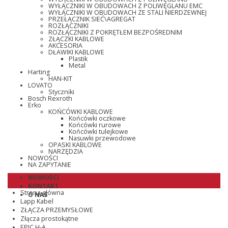
WYŁĄCZNIKI W OBUDOWACH Z POLIWĘGLANU EMC
WYŁĄCZNIKI W OBUDOWACH ZE STALI NIERDZEWNEJ
PRZEŁĄCZNIK SIEĆ\AGREGAT
ROZŁĄCZNIKI
ROZŁĄCZNIKI Z POKRĘTŁEM BEZPOŚREDNIM
ZŁĄCZKI KABLOWE
AKCESORIA
DŁAWIKI KABLOWE
Plastik
Metal
Harting
HAN-KIT
LOVATO
Styczniki
Bosch Rexroth
Erko
KOŃCÓWKI KABLOWE
Końcówki oczkowe
Końcówki rurowe
Końcówki tulejkowe
Nasuwki przewodowe
OPASKI KABLOWE
NARZĘDZIA
NOWOŚCI
NA ZAPYTANIE
NOWOŚCI
KONTAKT
Strona główna
O NAS
Lapp Kabel
ZŁĄCZA PRZEMYSŁOWE
Złącza prostokątne
EPIC H-A