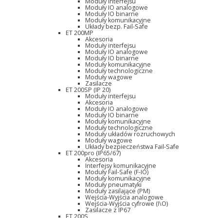
Moduły interfejsu
Moduły IO analogowe
Moduły IO binarne
Moduły komunikacyjne
Układy bezp. Fail-Safe
ET 200MP
Akcesoria
Moduły interfejsu
Moduły IO analogowe
Moduły IO binarne
Moduły komunikacyjne
Moduły technologiczne
Moduły wagowe
Zasilacze
ET 200SP (IP 20)
Moduły interfejsu
Akcesoria
Moduły IO analogowe
Moduły IO binarne
Moduły komunikacyjne
Moduły technologiczne
Moduły układów rozruchowych
Moduły wagowe
Układy bezpieczeństwa Fail-Safe
ET 200pro (IP65/67)
Akcesoria
Interfejsy komunikacyjne
Moduły Fail-Safe (F-IO)
Moduły komunikacyjne
Moduły pneumatyki
Moduły zasilające (PM)
Wejścia-Wyjścia analogowe
Wejścia-Wyjścia cyfrowe (I\O)
Zasilacze z IP67
ET 200S