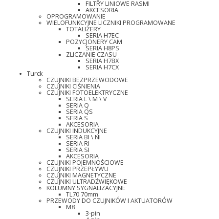
FILTRY LINIOWE RASMI
AKCESORIA
OPROGRAMOWANIE
WIELOFUNKCYJNE LICZNIKI PROGRAMOWANE
TOTALIZERY
SERIA H7EC
POZYCJONERY CAM
SERIA H8PS
ZLICZANIE CZASU
SERIA H7BX
SERIA H7CX
Turck
CZUJNIKI BEZPRZEWODOWE
CZUJNIKI CIŚNIENIA
CZUJNIKI FOTOELEKTRYCZNE
SERIA L \ M \ V
SERIA Q
SERIA QS
SERIA S
AKCESORIA
CZUJNIKI INDUKCYJNE
SERIA BI \ NI
SERIA RI
SERIA SI
AKCESORIA
CZUJNIKI POJEMNOŚCIOWE
CZUJNIKI PRZEPŁYWU
CZUJNIKI MAGNETYCZNE
CZUJNIKI ULTRADŹWIĘKOWE
KOLUMNY SYGNALIZACYJNE
TL70 70mm
PRZEWODY DO CZUJNIKÓW I AKTUATORÓW
M8
3-pin