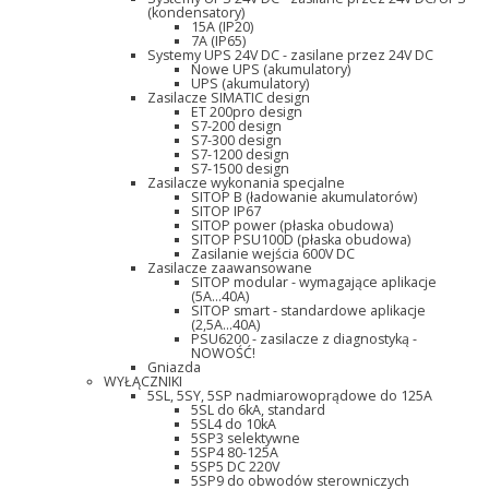
(kondensatory)
15A (IP20)
7A (IP65)
Systemy UPS 24V DC - zasilane przez 24V DC
Nowe UPS (akumulatory)
UPS (akumulatory)
Zasilacze SIMATIC design
ET 200pro design
S7-200 design
S7-300 design
S7-1200 design
S7-1500 design
Zasilacze wykonania specjalne
SITOP B (ładowanie akumulatorów)
SITOP IP67
SITOP power (płaska obudowa)
SITOP PSU100D (płaska obudowa)
Zasilanie wejścia 600V DC
Zasilacze zaawansowane
SITOP modular - wymagające aplikacje
(5A...40A)
SITOP smart - standardowe aplikacje
(2,5A...40A)
PSU6200 - zasilacze z diagnostyką -
NOWOŚĆ!
Gniazda
WYŁĄCZNIKI
5SL, 5SY, 5SP nadmiarowoprądowe do 125A
5SL do 6kA, standard
5SL4 do 10kA
5SP3 selektywne
5SP4 80-125A
5SP5 DC 220V
5SP9 do obwodów sterowniczych