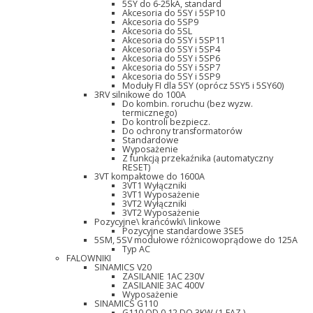
5SY do 6-25kA, standard
Akcesoria do 5SY i 5SP10
Akcesoria do 5SP9
Akcesoria do 5SL
Akcesoria do 5SY i 5SP11
Akcesoria do 5SY i 5SP4
Akcesoria do 5SY i 5SP6
Akcesoria do 5SY i 5SP7
Akcesoria do 5SY i 5SP9
Moduły FI dla 5SY (oprócz 5SY5 i 5SY60)
3RV silnikowe do 100A
Do kombin. roruchu (bez wyzw.
termicznego)
Do kontroli bezpiecz.
Do ochrony transformatorów
Standardowe
Wyposażenie
Z funkcją przekaźnika (automatyczny
RESET)
3VT kompaktowe do 1600A
3VT1 Wyłączniki
3VT1 Wyposażenie
3VT2 Wyłączniki
3VT2 Wyposażenie
Pozycyjne\ krańcówki\ linkowe
Pozycyjne standardowe 3SE5
5SM, 5SV modułowe różnicowoprądowe do 125A
Typ AC
FALOWNIKI
SINAMICS V20
ZASILANIE 1AC 230V
ZASILANIE 3AC 400V
Wyposażenie
SINAMICS G110
G110 OD 0,12 DO 3KW (1-FAZ.)