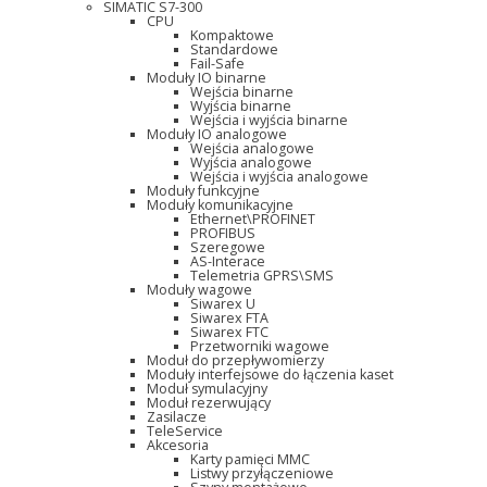
SIMATIC S7-300
CPU
Kompaktowe
Standardowe
Fail-Safe
Moduły IO binarne
Wejścia binarne
Wyjścia binarne
Wejścia i wyjścia binarne
Moduły IO analogowe
Wejścia analogowe
Wyjścia analogowe
Wejścia i wyjścia analogowe
Moduły funkcyjne
Moduły komunikacyjne
Ethernet\PROFINET
PROFIBUS
Szeregowe
AS-Interace
Telemetria GPRS\SMS
Moduły wagowe
Siwarex U
Siwarex FTA
Siwarex FTC
Przetworniki wagowe
Moduł do przepływomierzy
Moduły interfejsowe do łączenia kaset
Moduł symulacyjny
Moduł rezerwujący
Zasilacze
TeleService
Akcesoria
Karty pamięci MMC
Listwy przyłączeniowe