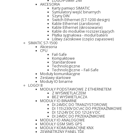
LOGO!Power 24V
AKCESORIA
Karty pamięci SIMATIC
Symulatory wejść binarnych
Szyny DIN
Switch Ethernet (S7-1200 design)
Kable Ethernet (zarobione)
Kable Ethernet (skrosowane)
Kable do modułów rozszerzających
Płytka sygnałowa - moduł baterii
Listwy zaciskowe (części zapasowe)
SIMATIC S7-1500
Akcesoria
CPU
Fail-Safe
Kompaktowe
Standardowe
Technologiczne
Technologiczne – Fail-Safe
Moduły komunikacyjne
Zestawy startowe
Moduły IO binarne
LOGO! 8
MODUŁY PODSTAWOWE Z ETHERNETEM
Z WYŚWIETLACZEM
BEZ WYŚWIETLACZA
MODUŁY IO BINARNE
DI 24VDC DO TRANZYSTOROWE
DI 115\230V DC\AC DO PRZEKAŹNIKOWE
DI 12\24V DC DO 12\24 V DC
DI 24VDC DO PRZEKAŹNIKOWE
MODUŁY IO ANALOGOWE
MODUŁY GSM SMS GPS
MODUŁY KOMUNIKACYJNE KNX
ZEWNĘTRZNY PANEL TDE