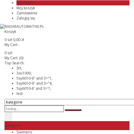
Moje konto
Mój koszyk
Zamówienie
Zaloguj się
Koszyk
0 szt
0,00 zł
My Cart -
0 szt
My Cart:
(0)
Top Search:
3rt,
3su1000,
5sy6010-6" and 3>"1,
5sy6010-6" and 3>"4,
5sy6010-6' and 3>'1,
test
Kategorie
Siemens