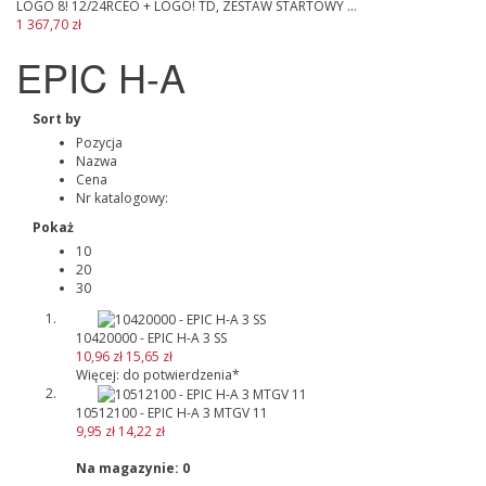
LOGO 8! 12/24RCEO + LOGO! TD, ZESTAW STARTOWY ...
1 367,70 zł
EPIC H-A
Sort by
Pozycja
Nazwa
Cena
Nr katalogowy:
Pokaż
10
20
30
10420000 - EPIC H-A 3 SS
10,96 zł
15,65 zł
Więcej: do potwierdzenia*
10512100 - EPIC H-A 3 MTGV 11
9,95 zł
14,22 zł
Na magazynie:
0