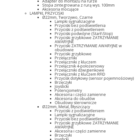
Adapter do montażu na rurze
Stopa zintegrowana z rurą wys. 100mm
Akcesoria mocujące
LAMPKI, PRZYCISKI
Ø22mm, Tworzywo, Czarne
Lampki sygnalizacyjne
Przyciski bez podświetlenia
Przyciski z podświetleniem
Przyciski podwójne (Start\Stop)
Przyciski grzybkowe ZATRZYMANIE
AWARYJNE
Przyciski ZATRZYMANIE AWARYJNE w
obudowie
Przyciski grzybkowe
Przełączniki
Przełączniki z kluczem
Przełącznik 4-położeniowy
Przełączniki dźwigienkowe
Przełączniki z kluczem RFID
Przycisk dotykowy (sensor pojemnościowy)
Brzęczyki
Joysticki
Potencjometry
Akcesoria i części zamienne
Akcesoria do obudów
Obudowy sterownicze
Ø22mm, Metal, Błyszczący
Przyciski z podświetleniem
Lampki sygnalizacyjne
Przyciski bez podświetlenia
Przyciski grzybkowe ZATRZYMANIE
AWARYJNE
Akcesoria i części zamienne
Brzęczyki
Joysticki