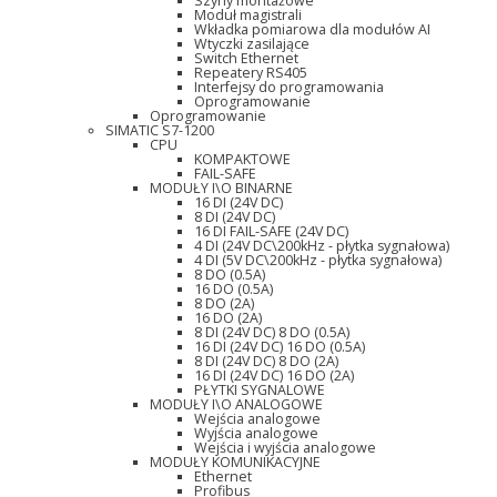
Szyny montażowe
Moduł magistrali
Wkładka pomiarowa dla modułów AI
Wtyczki zasilające
Switch Ethernet
Repeatery RS405
Interfejsy do programowania
Oprogramowanie
Oprogramowanie
SIMATIC S7-1200
CPU
KOMPAKTOWE
FAIL-SAFE
MODUŁY I\O BINARNE
16 DI (24V DC)
8 DI (24V DC)
16 DI FAIL-SAFE (24V DC)
4 DI (24V DC\200kHz - płytka sygnałowa)
4 DI (5V DC\200kHz - płytka sygnałowa)
8 DO (0.5A)
16 DO (0.5A)
8 DO (2A)
16 DO (2A)
8 DI (24V DC) 8 DO (0.5A)
16 DI (24V DC) 16 DO (0.5A)
8 DI (24V DC) 8 DO (2A)
16 DI (24V DC) 16 DO (2A)
PŁYTKI SYGNALOWE
MODUŁY I\O ANALOGOWE
Wejścia analogowe
Wyjścia analogowe
Wejścia i wyjścia analogowe
MODUŁY KOMUNIKACYJNE
Ethernet
Profibus