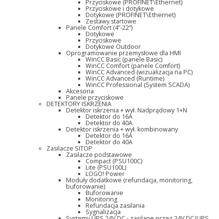
Przyciskowe (PROFINET\Ethernet)
Przyciskowe i dotykowe
Dotykowe (PROFINET\Ethernet)
Zestawy startowe
Panele Comfort (4”-22”)
Dotykowe
Przyciskowe
Dotykowe Outdoor
Oprogramowanie przemysłowe dla HMI
WinCC Basic (panele Basic)
WinCC Comfort (panele Comfort)
WinCC Advanced (wizualizacja na PC)
WinCC Advanced (Runtime)
WinCC Professional (System SCADA)
Akcesoria
Panele przyciskowe
DETEKTORY ISKRZENIA
Detektor iskrzenia + wył. Nadprądowy 1+N
Detektor do 16A
Detektor do 40A
Detektor iskrzenia + wył. kombinowany
Detektor do 16A
Detektor do 40A
Zasilacze SITOP
Zasilacze podstawowe
Compact (PSU100C)
Lite (PSU100L)
LOGO! Power
Moduły dodatkowe (refundacja, monitoring,
buforowanie)
Buforowanie
Monitoring
Refundacja zasilania
Sygnalizacja
Systemy UPS 24V DC - zasilane przez 24V DC/UPS