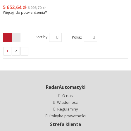
5 652,64 zł
6 993,70 zł
Więcej: do potwierdzenia*
Sort by
Pokaż
1
2
RadarAutomatyki
O nas
Wiadomości
Regulaminy
Polityka prywatności
Strefa klienta