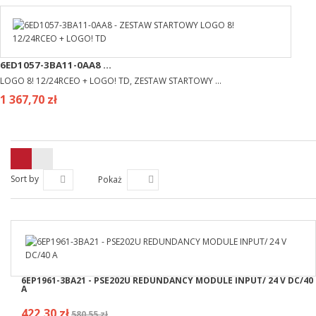
6ED1057-3BA11-0AA8 ...
LOGO 8! 12/24RCEO + LOGO! TD, ZESTAW STARTOWY ...
1 367,70 zł
Sort by
Pokaż
6EP1961-3BA21 - PSE202U REDUNDANCY MODULE INPUT/ 24 V DC/40
A
422,30 zł
580,55 zł