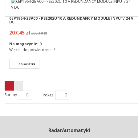
6EP1964-2BA00 - PSE202U 10 A REDUNDANCY MODULE INPUT/ 24 V
DC
207,45 zł
285,18 zł
Na magazynie:
0
Więcej: do potwierdzenia*
DO KOSZYKA
Sort by
Pokaż
RadarAutomatyki