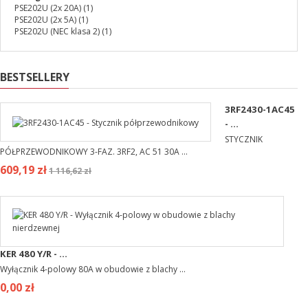
PSE202U (2x 20A)
(1)
PSE202U (2x 5A)
(1)
PSE202U (NEC klasa 2)
(1)
BESTSELLERY
3RF2430-1AC45
- ...
STYCZNIK
PÓŁPRZEWODNIKOWY 3-FAZ. 3RF2, AC 51 30A ...
609,19 zł
1 116,62 zł
KER 480 Y/R - ...
Wyłącznik 4-polowy 80A w obudowie z blachy ...
0,00 zł