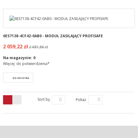
6ES7138-4CF42-0AB0 - MODUŁ ZASILAJĄCY PROFISAFE
2 059,22 zł
2 681,86 zł
Na magazynie:
0
Więcej: do potwierdzenia*
DO KOSZYKA
Sort by
Pokaż