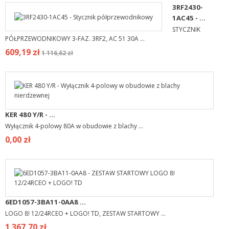
3RF2430-
1AC45 - ...
STYCZNIK
PÓŁPRZEWODNIKOWY 3-FAZ. 3RF2, AC 51 30A ...
609,19 zł
1 116,62 zł
KER 480 Y/R - ...
Wyłącznik 4-polowy 80A w obudowie z blachy ...
0,00 zł
6ED1057-3BA11-0AA8 ...
LOGO 8! 12/24RCEO + LOGO! TD, ZESTAW STARTOWY ...
1 367,70 zł