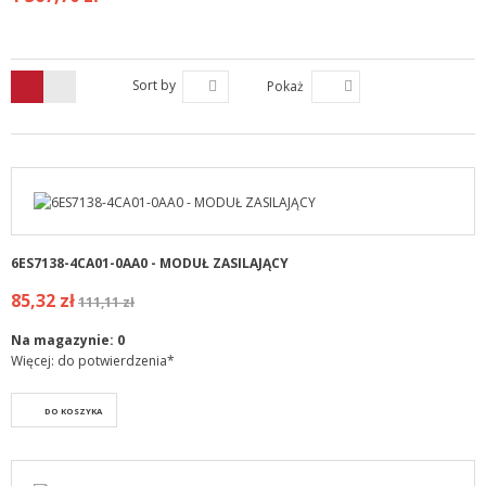
Sort by
Pokaż
6ES7138-4CA01-0AA0 - MODUŁ ZASILAJĄCY
85,32 zł
111,11 zł
Na magazynie:
0
Więcej: do potwierdzenia*
DO KOSZYKA