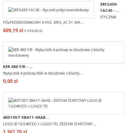
3RF2430-
1AC45 - ...
STYCZNIK
PÓŁPRZEWODNIKOWY 3-FAZ. 3RF2, AC 51 30A ...
609,19 zł
1 116,62 zł
KER 480 Y/R - ...
Wyłącznik 4-polowy 80A w obudowie z blachy ...
0,00 zł
6ED1057-3BA11-0AA8 ...
LOGO 8! 12/24RCEO + LOGO! TD, ZESTAW STARTOWY ...
1 367,70 zł