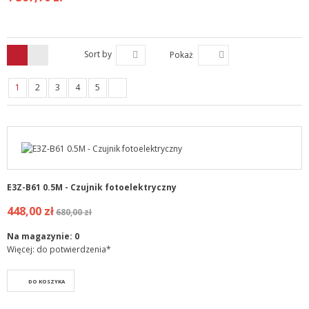
Sort by
Pokaż
1
2
3
4
5
E3Z-B61 0.5M - Czujnik fotoelektryczny
448,00 zł
680,00 zł
Na magazynie:
0
Więcej: do potwierdzenia*
DO KOSZYKA