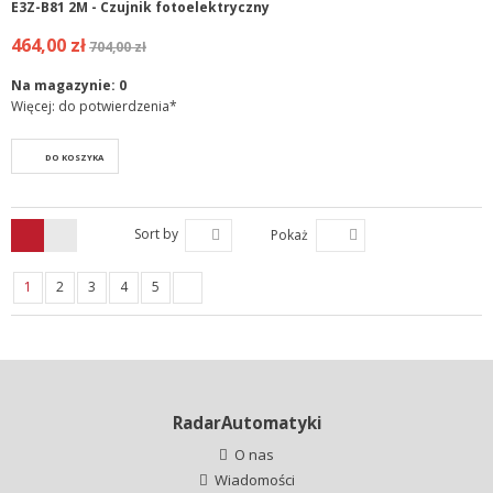
E3Z-B81 2M - Czujnik fotoelektryczny
464,00 zł
704,00 zł
Na magazynie:
0
Więcej: do potwierdzenia*
DO KOSZYKA
Sort by
Pokaż
1
2
3
4
5
RadarAutomatyki
O nas
Wiadomości