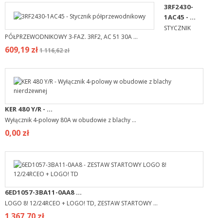
3RF2430-
1AC45 - ...
STYCZNIK
PÓŁPRZEWODNIKOWY 3-FAZ. 3RF2, AC 51 30A ...
609,19 zł
1 116,62 zł
KER 480 Y/R - ...
Wyłącznik 4-polowy 80A w obudowie z blachy ...
0,00 zł
6ED1057-3BA11-0AA8 ...
LOGO 8! 12/24RCEO + LOGO! TD, ZESTAW STARTOWY ...
1 367,70 zł