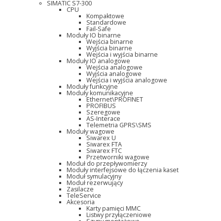
SIMATIC S7-300
CPU
Kompaktowe
Standardowe
Fail-Safe
Moduły IO binarne
Wejścia binarne
Wyjścia binarne
Wejścia i wyjścia binarne
Moduły IO analogowe
Wejścia analogowe
Wyjścia analogowe
Wejścia i wyjścia analogowe
Moduły funkcyjne
Moduły komunikacyjne
Ethernet\PROFINET
PROFIBUS
Szeregowe
AS-Interace
Telemetria GPRS\SMS
Moduły wagowe
Siwarex U
Siwarex FTA
Siwarex FTC
Przetworniki wagowe
Moduł do przepływomierzy
Moduły interfejsowe do łączenia kaset
Moduł symulacyjny
Moduł rezerwujący
Zasilacze
TeleService
Akcesoria
Karty pamięci MMC
Listwy przyłączeniowe