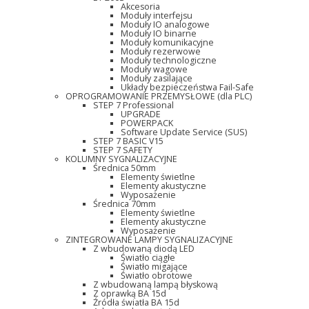
Akcesoria
Moduły interfejsu
Moduły IO analogowe
Moduły IO binarne
Moduły komunikacyjne
Moduły rezerwowe
Moduły technologiczne
Moduły wagowe
Moduły zasilające
Układy bezpieczeństwa Fail-Safe
OPROGRAMOWANIE PRZEMYSŁOWE (dla PLC)
STEP 7 Professional
UPGRADE
POWERPACK
Software Update Service (SUS)
STEP 7 BASIC V15
STEP 7 SAFETY
KOLUMNY SYGNALIZACYJNE
Średnica 50mm
Elementy świetlne
Elementy akustyczne
Wyposażenie
Średnica 70mm
Elementy świetlne
Elementy akustyczne
Wyposażenie
ZINTEGROWANE LAMPY SYGNALIZACYJNE
Z wbudowaną diodą LED
Światło ciągłe
Światło migające
Światło obrotowe
Z wbudowaną lampą błyskową
Z oprawką BA 15d
Źródła światła BA 15d