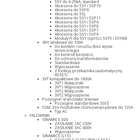
5SY do 6-25kA, standard
Akcesoria do 5SY i 5SP10
Akcesoria do 5SP9
Akcesoria do 5SL
Akcesoria do 5SY i 5SP11
Akcesoria do 5SY i 5SP4
Akcesoria do 5SY i 5SP6
Akcesoria do 5SY i 5SP7
Akcesoria do 5SY i 5SP9
Moduły FI dla 5SY (oprócz 5SY5 i 5SY60)
3RV silnikowe do 100A
Do kombin. roruchu (bez wyzw.
termicznego)
Do kontroli bezpiecz.
Do ochrony transformatorów
Standardowe
Wyposażenie
Z funkcją przekaźnika (automatyczny
RESET)
3VT kompaktowe do 1600A
3VT1 Wyłączniki
3VT1 Wyposażenie
3VT2 Wyłączniki
3VT2 Wyposażenie
Pozycyjne\ krańcówki\ linkowe
Pozycyjne standardowe 3SE5
5SM, 5SV modułowe różnicowoprądowe do 125A
Typ AC
FALOWNIKI
SINAMICS V20
ZASILANIE 1AC 230V
ZASILANIE 3AC 400V
Wyposażenie
SINAMICS G110
G110 OD 0,12 DO 3KW (1-FAZ.)