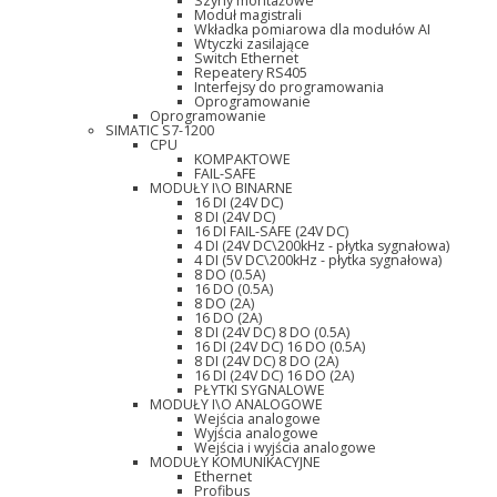
Szyny montażowe
Moduł magistrali
Wkładka pomiarowa dla modułów AI
Wtyczki zasilające
Switch Ethernet
Repeatery RS405
Interfejsy do programowania
Oprogramowanie
Oprogramowanie
SIMATIC S7-1200
CPU
KOMPAKTOWE
FAIL-SAFE
MODUŁY I\O BINARNE
16 DI (24V DC)
8 DI (24V DC)
16 DI FAIL-SAFE (24V DC)
4 DI (24V DC\200kHz - płytka sygnałowa)
4 DI (5V DC\200kHz - płytka sygnałowa)
8 DO (0.5A)
16 DO (0.5A)
8 DO (2A)
16 DO (2A)
8 DI (24V DC) 8 DO (0.5A)
16 DI (24V DC) 16 DO (0.5A)
8 DI (24V DC) 8 DO (2A)
16 DI (24V DC) 16 DO (2A)
PŁYTKI SYGNALOWE
MODUŁY I\O ANALOGOWE
Wejścia analogowe
Wyjścia analogowe
Wejścia i wyjścia analogowe
MODUŁY KOMUNIKACYJNE
Ethernet
Profibus