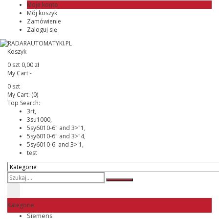
Moje konto
Mój koszyk
Zamówienie
Zaloguj się
Koszyk
0 szt
0,00 zł
My Cart -
0 szt
My Cart:
(0)
Top Search:
3rt,
3su1000,
5sy6010-6" and 3>"1,
5sy6010-6" and 3>"4,
5sy6010-6' and 3>'1,
test
Kategorie
Siemens