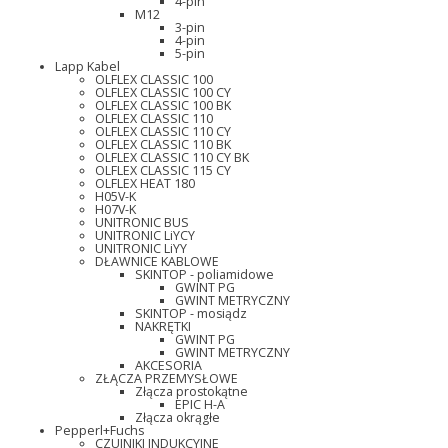
4-pin
M12
3-pin
4-pin
5-pin
Lapp Kabel
OLFLEX CLASSIC 100
OLFLEX CLASSIC 100 CY
OLFLEX CLASSIC 100 BK
OLFLEX CLASSIC 110
OLFLEX CLASSIC 110 CY
OLFLEX CLASSIC 110 BK
OLFLEX CLASSIC 110 CY BK
OLFLEX CLASSIC 115 CY
OLFLEX HEAT 180
H05V-K
H07V-K
UNITRONIC BUS
UNITRONIC LiYCY
UNITRONIC LiYY
DŁAWNICE KABLOWE
SKINTOP - poliamidowe
GWINT PG
GWINT METRYCZNY
SKINTOP - mosiądz
NAKRĘTKI
GWINT PG
GWINT METRYCZNY
AKCESORIA
ZŁĄCZA PRZEMYSŁOWE
Złącza prostokątne
EPIC H-A
Złącza okrągłe
Pepperl+Fuchs
CZUJNIKI INDUKCYJNE