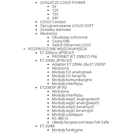
ZASILACZE LOGO! POWER
5V
12V
15V
24V
LOGO! Contact
Oprogramowanie LOGO! SOFT
Zestawy startowe
Akcesoria
Obudowy ochronne
Szyny DIN
Switch Ethernet LOGO
ROZPROSZONE WEJŚCIA\WYJŚCIA
ET 200eco (IP65\67)
PROFINET (ET 200ECO PN)
ET 200AL (IP65/67)
Adapter ET 200AL dla ET 200SP
Akcesoria
Moduły I\O analogowe
Moduły I\O binarne
Moduły komunikacyjne
Moduły interfejsu
ET200iSP (IP30)
Akcesoria
Moduły interfejsu
Moduły wejść analogowych
Moduły wyjść analogowych
Moduły wejść binarnych
Moduły wyjść binarnych
Moduły zasilające
RS 485-IS
Układy bezpieczeństwa Fail-Safe
ET 200M
Moduły funkcyjne