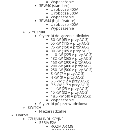
Wyposażenie
3RW40 (standard)
U robocze 400V
U robocze 500V
Wyposażenie
3RW44 (high feature)
U robocze 400V
Wyposażenie
STYCZNIKI
Styczniki do łączenia silników
30 kW (65 A przy AC-3)
55 kW (115 A przy AC-3)
75 kW (150 A przy AC-3)
90 kW (185 A przy AC-3)
110 kW (225 A przy AC-3)
132 kW (265 A przy AC-3)
160 kW (300 A przy AC-3)
200 kW (400 A przy AC-3)
250 kW (500 A przy AC-3)
3 kW (7 A przy AC-3)
4 kW (9 A przy AC-3)
5.5 kW (12 A przy AC-3)
7.5 kW (17 A przy AC-3)
11 kW (25 A przy AC-3)
15 kW (32 A przy AC-3)
18.5 kW (40 A przy AC-3)
Wyposażenie
Styczniki półprzewodnikowe
SWITCH
Niezarządzalne
Omron
CZUJNIKI INDUKCYJNE
SERIA E2A
ROZMIAR M8