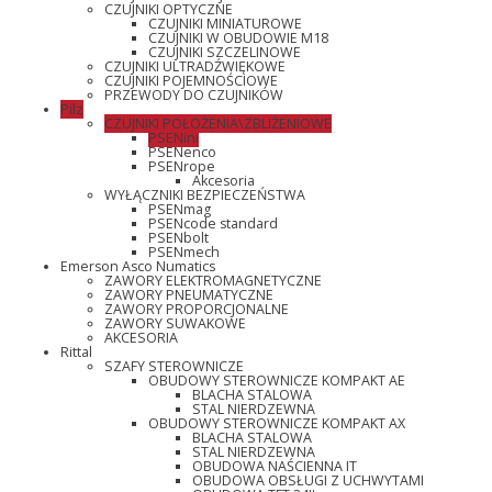
CZUJNIKI OPTYCZNE
CZUJNIKI MINIATUROWE
CZUJNIKI W OBUDOWIE M18
CZUJNIKI SZCZELINOWE
CZUJNIKI ULTRADŹWIĘKOWE
CZUJNIKI POJEMNOŚCIOWE
PRZEWODY DO CZUJNIKÓW
Pilz
CZUJNIKI POŁOŻENIA\ZBLIŻENIOWE
PSENini
PSENenco
PSENrope
Akcesoria
WYŁĄCZNIKI BEZPIECZEŃSTWA
PSENmag
PSENcode standard
PSENbolt
PSENmech
Emerson Asco Numatics
ZAWORY ELEKTROMAGNETYCZNE
ZAWORY PNEUMATYCZNE
ZAWORY PROPORCJONALNE
ZAWORY SUWAKOWE
AKCESORIA
Rittal
SZAFY STEROWNICZE
OBUDOWY STEROWNICZE KOMPAKT AE
BLACHA STALOWA
STAL NIERDZEWNA
OBUDOWY STEROWNICZE KOMPAKT AX
BLACHA STALOWA
STAL NIERDZEWNA
OBUDOWA NAŚCIENNA IT
OBUDOWA OBSŁUGI Z UCHWYTAMI