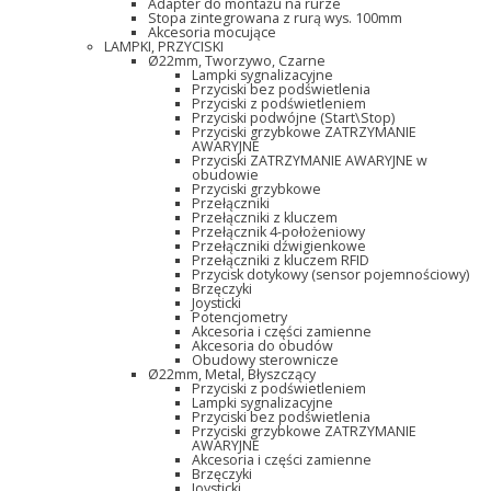
Adapter do montażu na rurze
Stopa zintegrowana z rurą wys. 100mm
Akcesoria mocujące
LAMPKI, PRZYCISKI
Ø22mm, Tworzywo, Czarne
Lampki sygnalizacyjne
Przyciski bez podświetlenia
Przyciski z podświetleniem
Przyciski podwójne (Start\Stop)
Przyciski grzybkowe ZATRZYMANIE
AWARYJNE
Przyciski ZATRZYMANIE AWARYJNE w
obudowie
Przyciski grzybkowe
Przełączniki
Przełączniki z kluczem
Przełącznik 4-położeniowy
Przełączniki dźwigienkowe
Przełączniki z kluczem RFID
Przycisk dotykowy (sensor pojemnościowy)
Brzęczyki
Joysticki
Potencjometry
Akcesoria i części zamienne
Akcesoria do obudów
Obudowy sterownicze
Ø22mm, Metal, Błyszczący
Przyciski z podświetleniem
Lampki sygnalizacyjne
Przyciski bez podświetlenia
Przyciski grzybkowe ZATRZYMANIE
AWARYJNE
Akcesoria i części zamienne
Brzęczyki
Joysticki