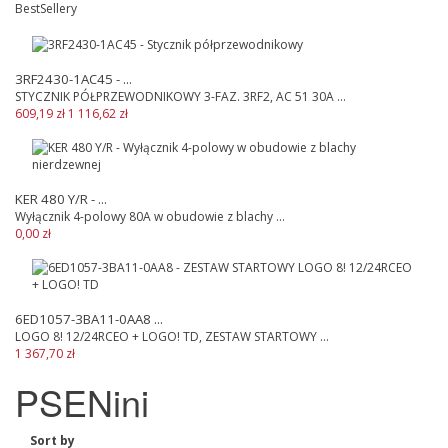
BestSellery
3RF2430-1AC45 - ...
STYCZNIK PÓŁPRZEWODNIKOWY 3-FAZ. 3RF2, AC 51 30A ...
609,19 zł
1 116,62 zł
KER 480 Y/R - ...
Wyłącznik 4-polowy 80A w obudowie z blachy ...
0,00 zł
6ED1057-3BA11-0AA8 ...
LOGO 8! 12/24RCEO + LOGO! TD, ZESTAW STARTOWY ...
1 367,70 zł
PSENini
Sort by