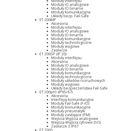
Moduły interfejsu
Moduły IO analogowe
Moduły IO binarne
Moduły komunikacyjne
Układy bezp. Fail-Safe
ET 200MP
Akcesoria
Moduły interfejsu
Moduły IO analogowe
Moduły IO binarne
Moduły komunikacyjne
Moduły technologiczne
Moduły wagowe
Zasilacze
ET 200SP (IP 20)
Moduły interfejsu
Akcesoria
Moduły IO analogowe
Moduły IO binarne
Moduły komunikacyjne
Moduły technologiczne
Moduły układów rozruchowych
Moduły wagowe
Układy bezpieczeństwa Fail-Safe
ET 200pro (IP65/67)
Akcesoria
Interfejsy komunikacyjne
Moduły Fail-Safe (F-IO)
Moduły komunikacyjne
Moduły pneumatyki
Moduły zasilające (PM)
Wejścia-Wyjścia analogowe
Wejścia-Wyjścia cyfrowe (I\O)
Zasilacze z IP67
ET 200S