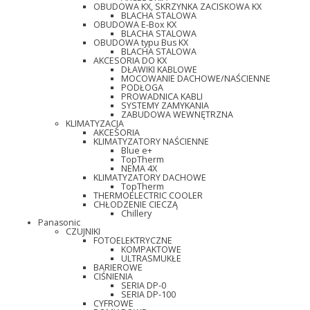
OBUDOWA KX, SKRZYNKA ZACISKOWA KX
BLACHA STALOWA
OBUDOWA E-Box KX
BLACHA STALOWA
OBUDOWA typu Bus KX
BLACHA STALOWA
AKCESORIA DO KX
DŁAWIKI KABLOWE
MOCOWANIE DACHOWE/NAŚCIENNE
PODŁOGA
PROWADNICA KABLI
SYSTEMY ZAMYKANIA
ZABUDOWA WEWNĘTRZNA
KLIMATYZACJA
AKCESORIA
KLIMATYZATORY NAŚCIENNE
Blue e+
TopTherm
NEMA 4X
KLIMATYZATORY DACHOWE
TopTherm
THERMOELECTRIC COOLER
CHŁODZENIE CIECZĄ
Chillery
Panasonic
CZUJNIKI
FOTOELEKTRYCZNE
KOMPAKTOWE
ULTRASMUKŁE
BARIEROWE
CIŚNIENIA
SERIA DP-0
SERIA DP-100
CYFROWE