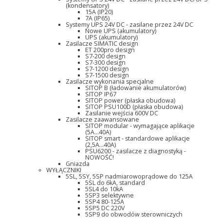
(kondensatory)
15A (IP20)
7A (IP65)
Systemy UPS 24V DC - zasilane przez 24V DC
Nowe UPS (akumulatory)
UPS (akumulatory)
Zasilacze SIMATIC design
ET 200pro design
S7-200 design
S7-300 design
S7-1200 design
S7-1500 design
Zasilacze wykonania specjalne
SITOP B (ładowanie akumulatorów)
SITOP IP67
SITOP power (płaska obudowa)
SITOP PSU100D (płaska obudowa)
Zasilanie wejścia 600V DC
Zasilacze zaawansowane
SITOP modular - wymagające aplikacje
(5A...40A)
SITOP smart - standardowe aplikacje
(2,5A...40A)
PSU6200 - zasilacze z diagnostyką -
NOWOŚĆ!
Gniazda
WYŁĄCZNIKI
5SL, 5SY, 5SP nadmiarowoprądowe do 125A
5SL do 6kA, standard
5SL4 do 10kA
5SP3 selektywne
5SP4 80-125A
5SP5 DC 220V
5SP9 do obwodów sterowniczych