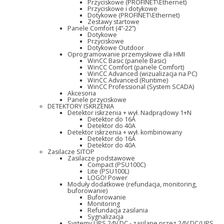
Przyciskowe (PROFINET\Ethernet)
Przyciskowe i dotykowe
Dotykowe (PROFINET\Ethernet)
Zestawy startowe
Panele Comfort (4”-22”)
Dotykowe
Przyciskowe
Dotykowe Outdoor
Oprogramowanie przemysłowe dla HMI
WinCC Basic (panele Basic)
WinCC Comfort (panele Comfort)
WinCC Advanced (wizualizacja na PC)
WinCC Advanced (Runtime)
WinCC Professional (System SCADA)
Akcesoria
Panele przyciskowe
DETEKTORY ISKRZENIA
Detektor iskrzenia + wył. Nadprądowy 1+N
Detektor do 16A
Detektor do 40A
Detektor iskrzenia + wył. kombinowany
Detektor do 16A
Detektor do 40A
Zasilacze SITOP
Zasilacze podstawowe
Compact (PSU100C)
Lite (PSU100L)
LOGO! Power
Moduły dodatkowe (refundacja, monitoring,
buforowanie)
Buforowanie
Monitoring
Refundacja zasilania
Sygnalizacja
Systemy UPS 24V DC - zasilane przez 24V DC/UPS