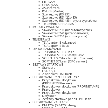
LTE (GSM)
GPRS (GSM)
AS-Interface
IO-Link (Master)
Szeregowy (RS 232)
Szeregowy (RS 422\485)
Szeregowy (RS 485) - płytka sygnałowa
Telemetria GPRS\SMS
MODUŁY WAGOWE
Siwarex WP231 (nieautomatyczne)
Siwarex WP241 (przenośnikowe)
Siwarex WP251 (automatyczne)
TELESERWIS
TS Adapter IE Advanced
TS Adapter IE Basic
OPROGRAMOWANIE
TIA Portal: STEP7 Basic
TIA Portal: STEP7 Safety Basic
SOFTNET S7 Standard (OPC serwer)
SOFTNET S7 Lean (OPC serwer)
ZESTAWY STARTOWE
Standard
FAIL-SAFE
Z panelami HMI Basic
DEDYKOWANE PANELE HMI Basic
Przyciskowe i dotykowe
(PROFINET\Ethernet)
Przyciskowe i dotykowe (PROFINET\MPI)
Przyciskowe
Przyciskowe i dotykowe
Dotykowe
Zestawy startowe paneli HMI Basic
DEDYKOWANE ZASILACZE
PM 1207 (S7-1200 design)