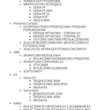
TERMOSTATY PODWÓJNE
WENTYLATORY FILTRUJĄCE
SERIA PF
SERIA PF EMC
SERIA PF SL
SERIA PTF
AKCESORIA
Phoenix Contact
OCHRONA PRZED PRZEPIĘCIAMI I PRĄDAMI
PIORUNOWYMI
WERSJA WTYKOWA – STRONA DC
WERSJA WTYKOWA – STRONA AC
GOTOWE SKRZYNKI PRZYŁĄCZENIOWE
ZŁĄCZKI BEZPIECZNIKOWE I BEZPIECZNIKI DO
FOTOWOLTAIKI
ZŁĄCZA DO APLIKACJI FOTOWOLTAICZNYCH
ABB
APARATURA MODUŁOWA
WYŁĄCZNIKI NADMIAROWO-PRĄDOWE
APARATURA STEROWNICZA
STYCZNIKI
WYŁĄCZNIKI SILNIKOWE
SOFTSTARTY
LG
Seria iS7
TRÓJFAZOWE 400V
TRÓJFAZOWE 400V IP54
Akcesoria
Seria iG5A
JEDNOFAZOWE 230V
TRÓJFAZOWE 400V
Akcesoria
Katko
WYŁĄCZNIKI W OBUDOWACH Z ALUMINIUM EX
WYŁĄCZNIKI W OBUDOWACH Z POLIWĘGLANU