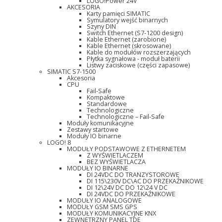
LOGO!Power 24V
AKCESORIA
Karty pamięci SIMATIC
Symulatory wejść binarnych
Szyny DIN
Switch Ethernet (S7-1200 design)
Kable Ethernet (zarobione)
Kable Ethernet (skrosowane)
Kable do modułów rozszerzających
Płytka sygnałowa - moduł baterii
Listwy zaciskowe (części zapasowe)
SIMATIC S7-1500
Akcesoria
CPU
Fail-Safe
Kompaktowe
Standardowe
Technologiczne
Technologiczne – Fail-Safe
Moduły komunikacyjne
Zestawy startowe
Moduły IO binarne
LOGO! 8
MODUŁY PODSTAWOWE Z ETHERNETEM
Z WYŚWIETLACZEM
BEZ WYŚWIETLACZA
MODUŁY IO BINARNE
DI 24VDC DO TRANZYSTOROWE
DI 115\230V DC\AC DO PRZEKAŹNIKOWE
DI 12\24V DC DO 12\24 V DC
DI 24VDC DO PRZEKAŹNIKOWE
MODUŁY IO ANALOGOWE
MODUŁY GSM SMS GPS
MODUŁY KOMUNIKACYJNE KNX
ZEWNĘTRZNY PANEL TDE