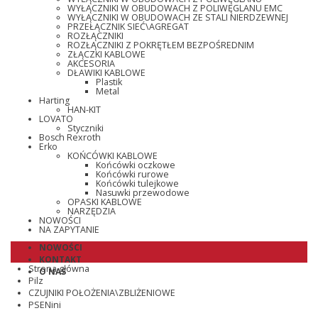
WYŁĄCZNIKI W OBUDOWACH Z POLIWĘGLANU EMC
WYŁĄCZNIKI W OBUDOWACH ZE STALI NIERDZEWNEJ
PRZEŁĄCZNIK SIEĆ\AGREGAT
ROZŁĄCZNIKI
ROZŁĄCZNIKI Z POKRĘTŁEM BEZPOŚREDNIM
ZŁĄCZKI KABLOWE
AKCESORIA
DŁAWIKI KABLOWE
Plastik
Metal
Harting
HAN-KIT
LOVATO
Styczniki
Bosch Rexroth
Erko
KOŃCÓWKI KABLOWE
Końcówki oczkowe
Końcówki rurowe
Końcówki tulejkowe
Nasuwki przewodowe
OPASKI KABLOWE
NARZĘDZIA
NOWOŚCI
NA ZAPYTANIE
NOWOŚCI
KONTAKT
Strona główna
O NAS
Pilz
CZUJNIKI POŁOŻENIA\ZBLIŻENIOWE
PSENini