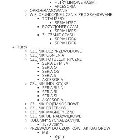
FILTRY LINIOWE RASMI
AKCESORIA
OPROGRAMOWANIE
WIELOFUNKCYJNE LICZNIKI PROGRAMOWANE
TOTALIZERY
SERIA H7EC
POZYCJONERY CAM
SERIA H8PS
ZLICZANIE CZASU
SERIA H7BX
SERIA H7CX
Turck
CZUJNIKI BEZPRZEWODOWE
CZUJNIKI CIŚNIENIA
CZUJNIKI FOTOELEKTRYCZNE
SERIA L \ M \ V
SERIA Q
SERIA QS
SERIA S
AKCESORIA
CZUJNIKI INDUKCYJNE
SERIA BI \ NI
SERIA RI
SERIA SI
AKCESORIA
CZUJNIKI POJEMNOŚCIOWE
CZUJNIKI PRZEPŁYWU
CZUJNIKI MAGNETYCZNE
CZUJNIKI ULTRADŹWIĘKOWE
KOLUMNY SYGNALIZACYJNE
TL70 70mm
PRZEWODY DO CZUJNIKÓW I AKTUATORÓW
M8
3-pin