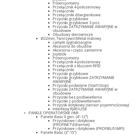
Potencjometry
Przełącznik 4-położeniowy
Przełączniki
Przełączniki dźwigienkowe
Przyciski grzybkowe
Przyciski grzybkowe 3-poz.
Przyciski ZATRZYMANIE AWARYJNE w
obudowie
Obudowy sterownicze
Ø22mm, Tworzywo\Metal matowy
Lampki sygnalizacyjne
Akcesoria do obudów
Akcesoria i części zamienne
Joysticki
Potencjometry
Przełącznik 4-położeniowy
Przełącznik z kluczem RFID
Przełączniki
Przyciski grzybkowe
Przyciski grzybkowe ZATRZYMANIE
AWARYJNE
Przyciski podwójne (Start\Stop)
Przyciski ZATRZYMANIE AWARYJNE w
obudowie
Przyciski bez podświetlenia
Przyciski z podświetleniem
Przycisk dotykowy (sensor pojemnościowy)
Interfejsy RJ45\USB
PANELE OPERATORSKIE HMI
Panele Basic II gen. (4”-12”)
Przyciskowe i dotykowe
(PROFINET\Ethernet)
Przyciskowe i dotykowe (PROFIBUS\MPI)
Panele Basic (3”-15”)