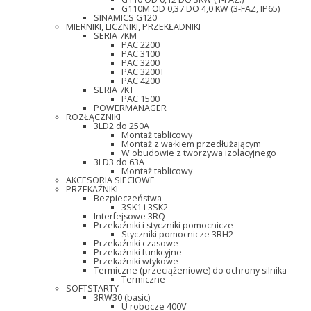
G110M OD 0,37 DO 4,0 KW (3-FAZ, IP65)
SINAMICS G120
MIERNIKI, LICZNIKI, PRZEKŁADNIKI
SERIA 7KM
PAC 2200
PAC 3100
PAC 3200
PAC 3200T
PAC 4200
SERIA 7KT
PAC 1500
POWERMANAGER
ROZŁĄCZNIKI
3LD2 do 250A
Montaż tablicowy
Montaż z wałkiem przedłużającym
W obudowie z tworzywa izolacyjnego
3LD3 do 63A
Montaż tablicowy
AKCESORIA SIECIOWE
PRZEKAŹNIKI
Bezpieczeństwa
3SK1 i 3SK2
Interfejsowe 3RQ
Przekaźniki i styczniki pomocnicze
Styczniki pomocnicze 3RH2
Przekaźniki czasowe
Przekaźniki funkcyjne
Przekaźniki wtykowe
Termiczne (przeciążeniowe) do ochrony silnika
Termiczne
SOFTSTARTY
3RW30 (basic)
U robocze 400V