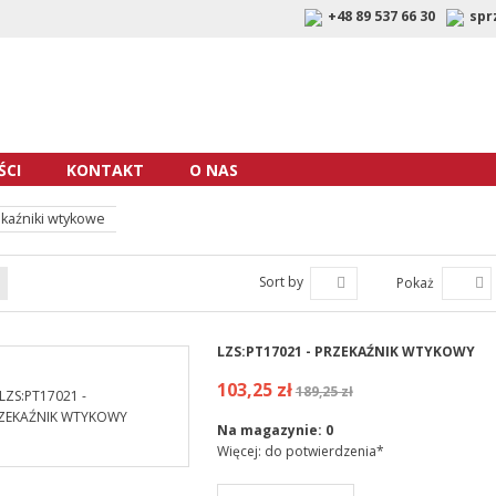
+48 89 537 66 30
spr
CI
KONTAKT
O NAS
kaźniki wtykowe
Sort by
Pokaż
LZS:PT17021 - PRZEKAŹNIK WTYKOWY
103,25 zł
189,25 zł
Na magazynie:
0
Więcej: do potwierdzenia*