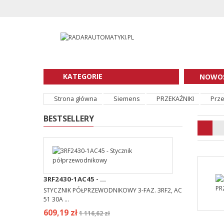
KATEGORIE
NOWOŚ
Strona główna
Siemens
PRZEKAŹNIKI
Prze
BESTSELLERY
3RF2430-1AC45 - ...
STYCZNIK PÓŁPRZEWODNIKOWY 3-FAZ. 3RF2, AC
51 30A ...
609,19 zł
1 116,62 zł