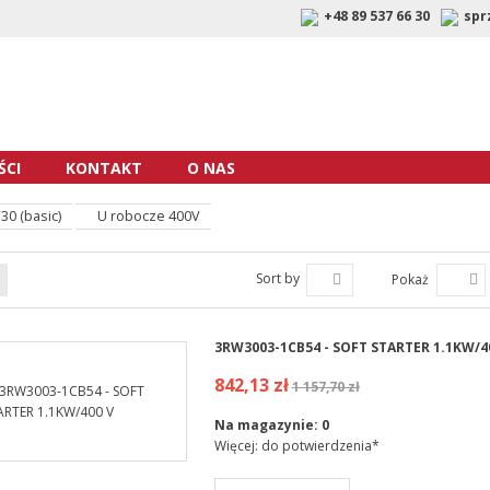
+48 89 537 66 30
spr
CI
KONTAKT
O NAS
0 (basic)
U robocze 400V
Sort by
Pokaż
3RW3003-1CB54 - SOFT STARTER 1.1KW/4
842,13 zł
1 157,70 zł
Na magazynie:
0
Więcej: do potwierdzenia*