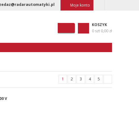
zedaz@radarautomatyki.pl
Moje konto
KOSZYK
0 szt
0,00 zł
1
2
3
4
5
00 V