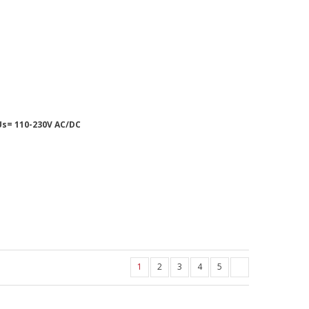
s= 110-230V AC/DC
1
2
3
4
5