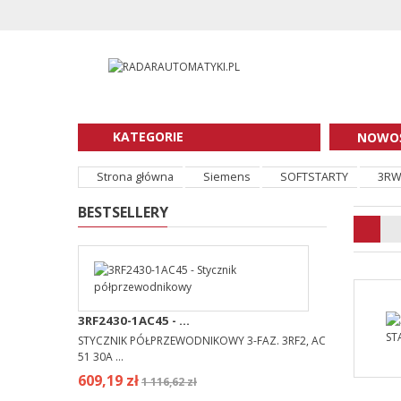
KATEGORIE
NOWOŚ
Strona główna
Siemens
SOFTSTARTY
3RW3
BESTSELLERY
3RF2430-1AC45 - ...
STYCZNIK PÓŁPRZEWODNIKOWY 3-FAZ. 3RF2, AC
51 30A ...
609,19 zł
1 116,62 zł