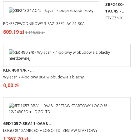
3RF2430-
1AC45 - ...
STYCZNIK
PÓŁPRZEWODNIKOWY 3-FAZ. 3RF2, AC 51 30A ...
609,19 zł
1 116,62 zł
KER 480 Y/R - ...
Wyłącznik 4-polowy 80A w obudowie z blachy ...
0,00 zł
6ED1057-3BA11-0AA8 ...
LOGO 8! 12/24RCEO + LOGO! TD, ZESTAW STARTOWY ...
1 367,70 zł