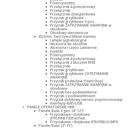
Potencjometry
Przełącznik 4-położeniowy
Przełączniki
Przełączniki dźwigienkowe
Przyciski grzybkowe
Przyciski grzybkowe 3-poz.
Przyciski ZATRZYMANIE AWARYJNE w
obudowie
Obudowy sterownicze
Ø22mm, Tworzywo\Metal matowy
Lampki sygnalizacyjne
Akcesoria do obudów
Akcesoria i części zamienne
Joysticki
Potencjometry
Przełącznik 4-położeniowy
Przełącznik z kluczem RFID
Przełączniki
Przyciski grzybkowe
Przyciski grzybkowe ZATRZYMANIE
AWARYJNE
Przyciski podwójne (Start\Stop)
Przyciski ZATRZYMANIE AWARYJNE w
obudowie
Przyciski bez podświetlenia
Przyciski z podświetleniem
Przycisk dotykowy (sensor pojemnościowy)
Interfejsy RJ45\USB
PANELE OPERATORSKIE HMI
Panele Basic II gen. (4”-12”)
Przyciskowe i dotykowe
(PROFINET\Ethernet)
Przyciskowe i dotykowe (PROFIBUS\MPI)
Panele Basic (3”-15”)