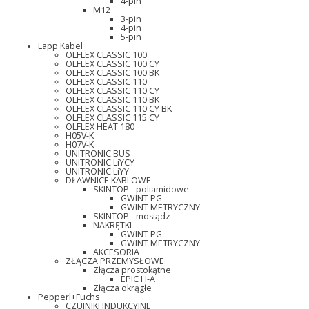
4-pin
M12
3-pin
4-pin
5-pin
Lapp Kabel
OLFLEX CLASSIC 100
OLFLEX CLASSIC 100 CY
OLFLEX CLASSIC 100 BK
OLFLEX CLASSIC 110
OLFLEX CLASSIC 110 CY
OLFLEX CLASSIC 110 BK
OLFLEX CLASSIC 110 CY BK
OLFLEX CLASSIC 115 CY
OLFLEX HEAT 180
H05V-K
H07V-K
UNITRONIC BUS
UNITRONIC LiYCY
UNITRONIC LiYY
DŁAWNICE KABLOWE
SKINTOP - poliamidowe
GWINT PG
GWINT METRYCZNY
SKINTOP - mosiądz
NAKRĘTKI
GWINT PG
GWINT METRYCZNY
AKCESORIA
ZŁĄCZA PRZEMYSŁOWE
Złącza prostokątne
EPIC H-A
Złącza okrągłe
Pepperl+Fuchs
CZUJNIKI INDUKCYJNE