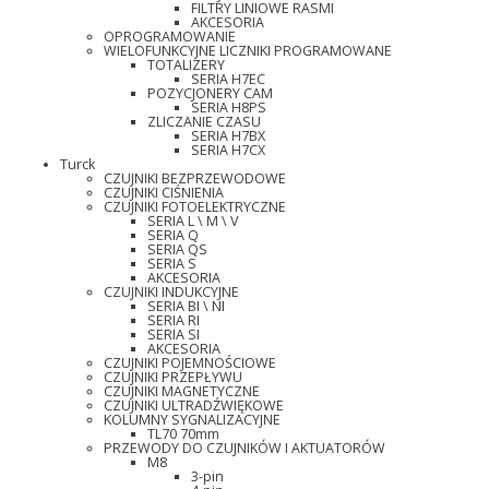
FILTRY LINIOWE RASMI
AKCESORIA
OPROGRAMOWANIE
WIELOFUNKCYJNE LICZNIKI PROGRAMOWANE
TOTALIZERY
SERIA H7EC
POZYCJONERY CAM
SERIA H8PS
ZLICZANIE CZASU
SERIA H7BX
SERIA H7CX
Turck
CZUJNIKI BEZPRZEWODOWE
CZUJNIKI CIŚNIENIA
CZUJNIKI FOTOELEKTRYCZNE
SERIA L \ M \ V
SERIA Q
SERIA QS
SERIA S
AKCESORIA
CZUJNIKI INDUKCYJNE
SERIA BI \ NI
SERIA RI
SERIA SI
AKCESORIA
CZUJNIKI POJEMNOŚCIOWE
CZUJNIKI PRZEPŁYWU
CZUJNIKI MAGNETYCZNE
CZUJNIKI ULTRADŹWIĘKOWE
KOLUMNY SYGNALIZACYJNE
TL70 70mm
PRZEWODY DO CZUJNIKÓW I AKTUATORÓW
M8
3-pin