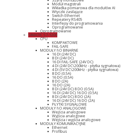
Szyny montażowe
Moduł magistrali
Wkładka pomiarowa dla modułów AI
Wtyczki zasilające
Switch Ethernet
Repeatery RS405
Interfejsy do programowania
Oprogramowanie
Oprogramowanie
SIMATIC S7-1200
CPU
KOMPAKTOWE
FAIL-SAFE
MODUŁY I\O BINARNE
16 DI (24V DC)
8 DI (24V DC)
16 DI FAIL-SAFE (24V DC)
4 DI (24V DC\200kHz - płytka sygnałowa)
4 DI (5V DC\200kHz - płytka sygnałowa)
8 DO (0.5A)
16 DO (0.5A)
8 DO (2A)
16 DO (2A)
8 DI (24V DC) 8 DO (0.5A)
16 DI (24V DC) 16 DO (0.5A)
8 DI (24V DC) 8 DO (2A)
16 DI (24V DC) 16 DO (2A)
PŁYTKI SYGNALOWE
MODUŁY I\O ANALOGOWE
Wejścia analogowe
Wyjścia analogowe
Wejścia i wyjścia analogowe
MODUŁY KOMUNIKACYJNE
Ethernet
Profibus