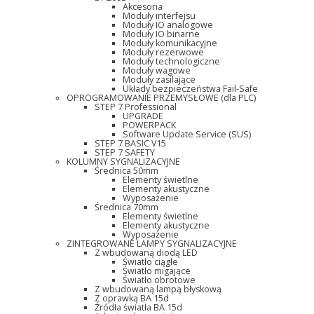
Akcesoria
Moduły interfejsu
Moduły IO analogowe
Moduły IO binarne
Moduły komunikacyjne
Moduły rezerwowe
Moduły technologiczne
Moduły wagowe
Moduły zasilające
Układy bezpieczeństwa Fail-Safe
OPROGRAMOWANIE PRZEMYSŁOWE (dla PLC)
STEP 7 Professional
UPGRADE
POWERPACK
Software Update Service (SUS)
STEP 7 BASIC V15
STEP 7 SAFETY
KOLUMNY SYGNALIZACYJNE
Średnica 50mm
Elementy świetlne
Elementy akustyczne
Wyposażenie
Średnica 70mm
Elementy świetlne
Elementy akustyczne
Wyposażenie
ZINTEGROWANE LAMPY SYGNALIZACYJNE
Z wbudowaną diodą LED
Światło ciągłe
Światło migające
Światło obrotowe
Z wbudowaną lampą błyskową
Z oprawką BA 15d
Źródła światła BA 15d