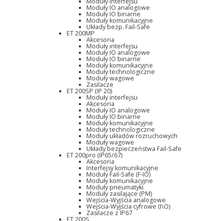
Moduły interfejsu
Moduły IO analogowe
Moduły IO binarne
Moduły komunikacyjne
Układy bezp. Fail-Safe
ET 200MP
Akcesoria
Moduły interfejsu
Moduły IO analogowe
Moduły IO binarne
Moduły komunikacyjne
Moduły technologiczne
Moduły wagowe
Zasilacze
ET 200SP (IP 20)
Moduły interfejsu
Akcesoria
Moduły IO analogowe
Moduły IO binarne
Moduły komunikacyjne
Moduły technologiczne
Moduły układów rozruchowych
Moduły wagowe
Układy bezpieczeństwa Fail-Safe
ET 200pro (IP65/67)
Akcesoria
Interfejsy komunikacyjne
Moduły Fail-Safe (F-IO)
Moduły komunikacyjne
Moduły pneumatyki
Moduły zasilające (PM)
Wejścia-Wyjścia analogowe
Wejścia-Wyjścia cyfrowe (I\O)
Zasilacze z IP67
ET 200S