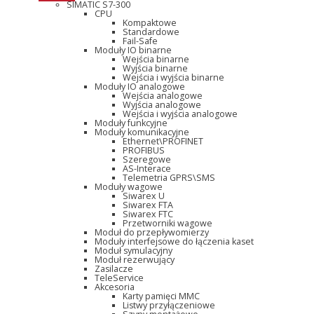
SIMATIC S7-300
CPU
Kompaktowe
Standardowe
Fail-Safe
Moduły IO binarne
Wejścia binarne
Wyjścia binarne
Wejścia i wyjścia binarne
Moduły IO analogowe
Wejścia analogowe
Wyjścia analogowe
Wejścia i wyjścia analogowe
Moduły funkcyjne
Moduły komunikacyjne
Ethernet\PROFINET
PROFIBUS
Szeregowe
AS-Interace
Telemetria GPRS\SMS
Moduły wagowe
Siwarex U
Siwarex FTA
Siwarex FTC
Przetworniki wagowe
Moduł do przepływomierzy
Moduły interfejsowe do łączenia kaset
Moduł symulacyjny
Moduł rezerwujący
Zasilacze
TeleService
Akcesoria
Karty pamięci MMC
Listwy przyłączeniowe