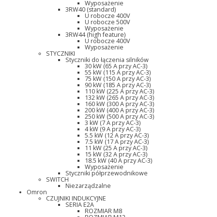
Wyposażenie
3RW40 (standard)
U robocze 400V
U robocze 500V
Wyposażenie
3RW44 (high feature)
U robocze 400V
Wyposażenie
STYCZNIKI
Styczniki do łączenia silników
30 kW (65 A przy AC-3)
55 kW (115 A przy AC-3)
75 kW (150 A przy AC-3)
90 kW (185 A przy AC-3)
110 kW (225 A przy AC-3)
132 kW (265 A przy AC-3)
160 kW (300 A przy AC-3)
200 kW (400 A przy AC-3)
250 kW (500 A przy AC-3)
3 kW (7 A przy AC-3)
4 kW (9 A przy AC-3)
5.5 kW (12 A przy AC-3)
7.5 kW (17 A przy AC-3)
11 kW (25 A przy AC-3)
15 kW (32 A przy AC-3)
18.5 kW (40 A przy AC-3)
Wyposażenie
Styczniki półprzewodnikowe
SWITCH
Niezarządzalne
Omron
CZUJNIKI INDUKCYJNE
SERIA E2A
ROZMIAR M8