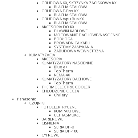
OBUDOWA KX, SKRZYNKA ZACISKOWA KX
BLACHA STALOWA
OBUDOWA E-Box KX
BLACHA STALOWA
OBUDOWA typu Bus KX
BLACHA STALOWA
AKCESORIA DO KX
DŁAWIKI KABLOWE
MOCOWANIE DACHOWE/NAŚCIENNE
PODŁOGA
PROWADNICA KABLI
SYSTEMY ZAMYKANIA
ZABUDOWA WEWNĘTRZNA
KLIMATYZACJA
AKCESORIA
KLIMATYZATORY NAŚCIENNE
Blue e+
TopTherm
NEMA 4X
KLIMATYZATORY DACHOWE
TopTherm
THERMOELECTRIC COOLER
CHŁODZENIE CIECZĄ
Chillery
Panasonic
CZUJNIKI
FOTOELEKTRYCZNE
KOMPAKTOWE
ULTRASMUKŁE
BARIEROWE
CIŚNIENIA
SERIA DP-0
SERIA DP-100
CYFROWE