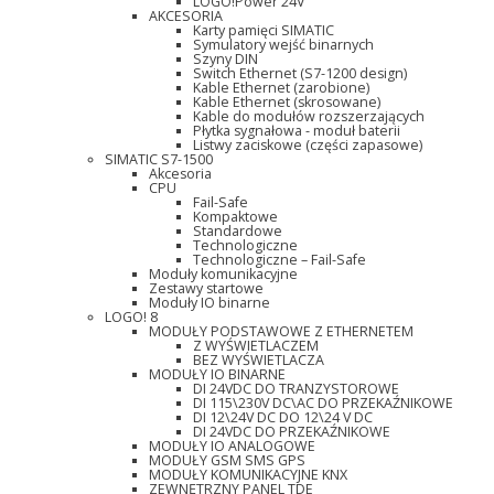
LOGO!Power 24V
AKCESORIA
Karty pamięci SIMATIC
Symulatory wejść binarnych
Szyny DIN
Switch Ethernet (S7-1200 design)
Kable Ethernet (zarobione)
Kable Ethernet (skrosowane)
Kable do modułów rozszerzających
Płytka sygnałowa - moduł baterii
Listwy zaciskowe (części zapasowe)
SIMATIC S7-1500
Akcesoria
CPU
Fail-Safe
Kompaktowe
Standardowe
Technologiczne
Technologiczne – Fail-Safe
Moduły komunikacyjne
Zestawy startowe
Moduły IO binarne
LOGO! 8
MODUŁY PODSTAWOWE Z ETHERNETEM
Z WYŚWIETLACZEM
BEZ WYŚWIETLACZA
MODUŁY IO BINARNE
DI 24VDC DO TRANZYSTOROWE
DI 115\230V DC\AC DO PRZEKAŹNIKOWE
DI 12\24V DC DO 12\24 V DC
DI 24VDC DO PRZEKAŹNIKOWE
MODUŁY IO ANALOGOWE
MODUŁY GSM SMS GPS
MODUŁY KOMUNIKACYJNE KNX
ZEWNĘTRZNY PANEL TDE