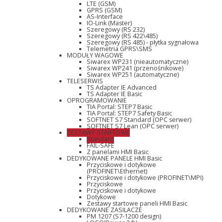
LTE (GSM)
GPRS (GSM)
AS-Interface
IO-Link (Master)
Szeregowy (RS 232)
Szeregowy (RS 422\485)
Szeregowy (RS 485) - płytka sygnałowa
Telemetria GPRS\SMS
MODUŁY WAGOWE
Siwarex WP231 (nieautomatyczne)
Siwarex WP241 (przenośnikowe)
Siwarex WP251 (automatyczne)
TELESERWIS
TS Adapter IE Advanced
TS Adapter IE Basic
OPROGRAMOWANIE
TIA Portal: STEP7 Basic
TIA Portal: STEP7 Safety Basic
SOFTNET S7 Standard (OPC serwer)
SOFTNET S7 Lean (OPC serwer)
ZESTAWY STARTOWE
Standard
FAIL-SAFE
Z panelami HMI Basic
DEDYKOWANE PANELE HMI Basic
Przyciskowe i dotykowe
(PROFINET\Ethernet)
Przyciskowe i dotykowe (PROFINET\MPI)
Przyciskowe
Przyciskowe i dotykowe
Dotykowe
Zestawy startowe paneli HMI Basic
DEDYKOWANE ZASILACZE
PM 1207 (S7-1200 design)