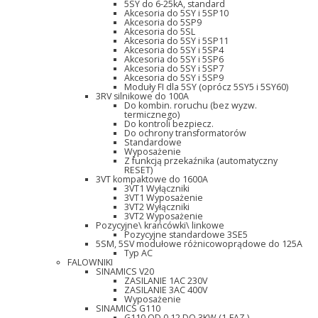
5SY do 6-25kA, standard
Akcesoria do 5SY i 5SP10
Akcesoria do 5SP9
Akcesoria do 5SL
Akcesoria do 5SY i 5SP11
Akcesoria do 5SY i 5SP4
Akcesoria do 5SY i 5SP6
Akcesoria do 5SY i 5SP7
Akcesoria do 5SY i 5SP9
Moduły FI dla 5SY (oprócz 5SY5 i 5SY60)
3RV silnikowe do 100A
Do kombin. roruchu (bez wyzw.
termicznego)
Do kontroli bezpiecz.
Do ochrony transformatorów
Standardowe
Wyposażenie
Z funkcją przekaźnika (automatyczny
RESET)
3VT kompaktowe do 1600A
3VT1 Wyłączniki
3VT1 Wyposażenie
3VT2 Wyłączniki
3VT2 Wyposażenie
Pozycyjne\ krańcówki\ linkowe
Pozycyjne standardowe 3SE5
5SM, 5SV modułowe różnicowoprądowe do 125A
Typ AC
FALOWNIKI
SINAMICS V20
ZASILANIE 1AC 230V
ZASILANIE 3AC 400V
Wyposażenie
SINAMICS G110
G110 OD 0,12 DO 3KW (1-FAZ.)