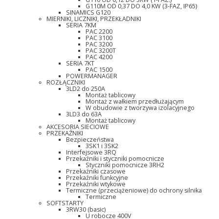
G110M OD 0,37 DO 4,0 KW (3-FAZ, IP65)
SINAMICS G120
MIERNIKI, LICZNIKI, PRZEKŁADNIKI
SERIA 7KM
PAC 2200
PAC 3100
PAC 3200
PAC 3200T
PAC 4200
SERIA 7KT
PAC 1500
POWERMANAGER
ROZŁĄCZNIKI
3LD2 do 250A
Montaż tablicowy
Montaż z wałkiem przedłużającym
W obudowie z tworzywa izolacyjnego
3LD3 do 63A
Montaż tablicowy
AKCESORIA SIECIOWE
PRZEKAŹNIKI
Bezpieczeństwa
3SK1 i 3SK2
Interfejsowe 3RQ
Przekaźniki i styczniki pomocnicze
Styczniki pomocnicze 3RH2
Przekaźniki czasowe
Przekaźniki funkcyjne
Przekaźniki wtykowe
Termiczne (przeciążeniowe) do ochrony silnika
Termiczne
SOFTSTARTY
3RW30 (basic)
U robocze 400V