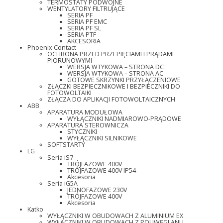
TERMOSTATY PODWÓJNE
WENTYLATORY FILTRUJĄCE
SERIA PF
SERIA PF EMC
SERIA PF SL
SERIA PTF
AKCESORIA
Phoenix Contact
OCHRONA PRZED PRZEPIĘCIAMI I PRĄDAMI
PIORUNOWYMI
WERSJA WTYKOWA – STRONA DC
WERSJA WTYKOWA – STRONA AC
GOTOWE SKRZYNKI PRZYŁĄCZENIOWE
ZŁĄCZKI BEZPIECZNIKOWE I BEZPIECZNIKI DO
FOTOWOLTAIKI
ZŁĄCZA DO APLIKACJI FOTOWOLTAICZNYCH
ABB
APARATURA MODUŁOWA
WYŁĄCZNIKI NADMIAROWO-PRĄDOWE
APARATURA STEROWNICZA
STYCZNIKI
WYŁĄCZNIKI SILNIKOWE
SOFTSTARTY
LG
Seria iS7
TRÓJFAZOWE 400V
TRÓJFAZOWE 400V IP54
Akcesoria
Seria iG5A
JEDNOFAZOWE 230V
TRÓJFAZOWE 400V
Akcesoria
Katko
WYŁĄCZNIKI W OBUDOWACH Z ALUMINIUM EX
WYŁĄCZNIKI W OBUDOWACH Z POLIWĘGLANU