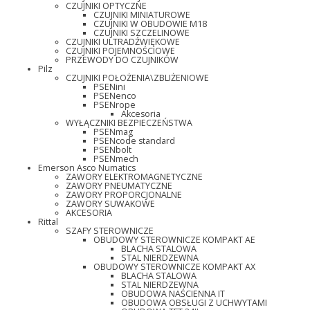
CZUJNIKI OPTYCZNE
CZUJNIKI MINIATUROWE
CZUJNIKI W OBUDOWIE M18
CZUJNIKI SZCZELINOWE
CZUJNIKI ULTRADŹWIĘKOWE
CZUJNIKI POJEMNOŚCIOWE
PRZEWODY DO CZUJNIKÓW
Pilz
CZUJNIKI POŁOŻENIA\ZBLIŻENIOWE
PSENini
PSENenco
PSENrope
Akcesoria
WYŁĄCZNIKI BEZPIECZEŃSTWA
PSENmag
PSENcode standard
PSENbolt
PSENmech
Emerson Asco Numatics
ZAWORY ELEKTROMAGNETYCZNE
ZAWORY PNEUMATYCZNE
ZAWORY PROPORCJONALNE
ZAWORY SUWAKOWE
AKCESORIA
Rittal
SZAFY STEROWNICZE
OBUDOWY STEROWNICZE KOMPAKT AE
BLACHA STALOWA
STAL NIERDZEWNA
OBUDOWY STEROWNICZE KOMPAKT AX
BLACHA STALOWA
STAL NIERDZEWNA
OBUDOWA NAŚCIENNA IT
OBUDOWA OBSŁUGI Z UCHWYTAMI