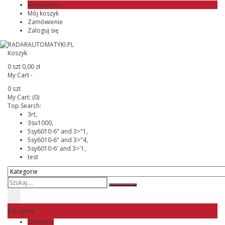
Moje konto
Mój koszyk
Zamówienie
Zaloguj się
Koszyk
0 szt
0,00 zł
My Cart -
0 szt
My Cart:
(0)
Top Search:
3rt,
3su1000,
5sy6010-6" and 3>"1,
5sy6010-6" and 3>"4,
5sy6010-6' and 3>'1,
test
Kategorie
Siemens