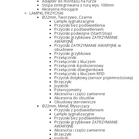
Adapter do montażu na rurze
Stopa zintegrowana z rurą wys. 100mm
Akcesoria mocujące
LAMPKI, PRZYCISKI
Ø22mm, Tworzywo, Czarne
Lampki sygnalizacyjne
Przyciski bez podświetlenia
Przyciski z podświetleniem
Przyciski podwójne (Start\Stop)
Przyciski grzybkowe ZATRZYMANIE
AWARYJNE
Przyciski ZATRZYMANIE AWARYJNE w
obudowie
Przyciski grzybkowe
Przełączniki
Przełączniki z kluczem
Przełącznik 4-położeniowy
Przełączniki dźwigienkowe
Przełączniki z kluczem RFID
Przycisk dotykowy (sensor pojemnościowy)
Brzęczyki
Joysticki
Potencjometry
Akcesoria i części zamienne
Akcesoria do obudów
Obudowy sterownicze
Ø22mm, Metal, Błyszczący
Przyciski z podświetleniem
Lampki sygnalizacyjne
Przyciski bez podświetlenia
Przyciski grzybkowe ZATRZYMANIE
AWARYJNE
Akcesoria i części zamienne
Brzęczyki
Joysticki