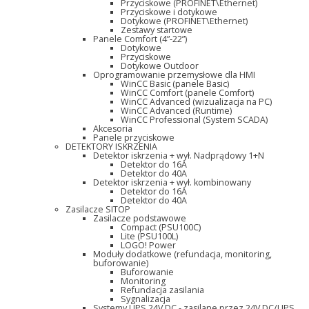
Przyciskowe (PROFINET\Ethernet)
Przyciskowe i dotykowe
Dotykowe (PROFINET\Ethernet)
Zestawy startowe
Panele Comfort (4”-22”)
Dotykowe
Przyciskowe
Dotykowe Outdoor
Oprogramowanie przemysłowe dla HMI
WinCC Basic (panele Basic)
WinCC Comfort (panele Comfort)
WinCC Advanced (wizualizacja na PC)
WinCC Advanced (Runtime)
WinCC Professional (System SCADA)
Akcesoria
Panele przyciskowe
DETEKTORY ISKRZENIA
Detektor iskrzenia + wył. Nadprądowy 1+N
Detektor do 16A
Detektor do 40A
Detektor iskrzenia + wył. kombinowany
Detektor do 16A
Detektor do 40A
Zasilacze SITOP
Zasilacze podstawowe
Compact (PSU100C)
Lite (PSU100L)
LOGO! Power
Moduły dodatkowe (refundacja, monitoring,
buforowanie)
Buforowanie
Monitoring
Refundacja zasilania
Sygnalizacja
Systemy UPS 24V DC - zasilane przez 24V DC/UPS