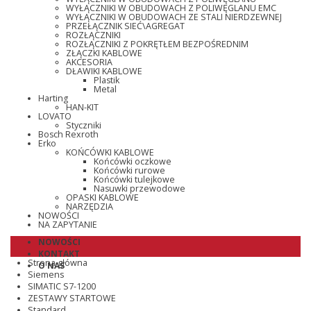
WYŁĄCZNIKI W OBUDOWACH Z POLIWĘGLANU EMC
WYŁĄCZNIKI W OBUDOWACH ZE STALI NIERDZEWNEJ
PRZEŁĄCZNIK SIEĆ\AGREGAT
ROZŁĄCZNIKI
ROZŁĄCZNIKI Z POKRĘTŁEM BEZPOŚREDNIM
ZŁĄCZKI KABLOWE
AKCESORIA
DŁAWIKI KABLOWE
Plastik
Metal
Harting
HAN-KIT
LOVATO
Styczniki
Bosch Rexroth
Erko
KOŃCÓWKI KABLOWE
Końcówki oczkowe
Końcówki rurowe
Końcówki tulejkowe
Nasuwki przewodowe
OPASKI KABLOWE
NARZĘDZIA
NOWOŚCI
NA ZAPYTANIE
NOWOŚCI
KONTAKT
Strona główna
O NAS
Siemens
SIMATIC S7-1200
ZESTAWY STARTOWE
Standard