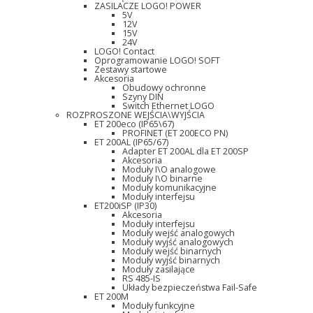
ZASILACZE LOGO! POWER
5V
12V
15V
24V
LOGO! Contact
Oprogramowanie LOGO! SOFT
Zestawy startowe
Akcesoria
Obudowy ochronne
Szyny DIN
Switch Ethernet LOGO
ROZPROSZONE WEJŚCIA\WYJŚCIA
ET 200eco (IP65\67)
PROFINET (ET 200ECO PN)
ET 200AL (IP65/67)
Adapter ET 200AL dla ET 200SP
Akcesoria
Moduły I\O analogowe
Moduły I\O binarne
Moduły komunikacyjne
Moduły interfejsu
ET200iSP (IP30)
Akcesoria
Moduły interfejsu
Moduły wejść analogowych
Moduły wyjść analogowych
Moduły wejść binarnych
Moduły wyjść binarnych
Moduły zasilające
RS 485-IS
Układy bezpieczeństwa Fail-Safe
ET 200M
Moduły funkcyjne