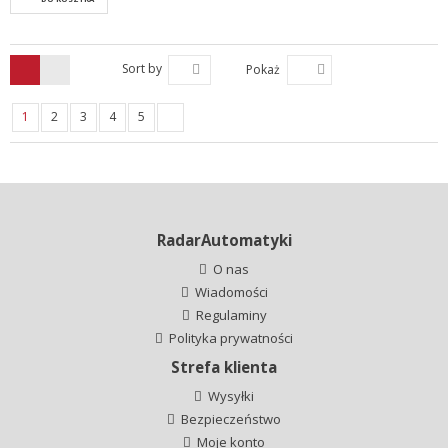
Sort by
Pokaż
1
2
3
4
5
RadarAutomatyki
O nas
Wiadomości
Regulaminy
Polityka prywatności
Strefa klienta
Wysyłki
Bezpieczeństwo
Moje konto