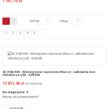
1 367,70 zł
Sort by
Pokaż
1
2
3
4
5
SK 3186.930 - Klimatyzator naścienne Blue e+, całkowita moc
chłodnicza 2,00 - 6,00 kW
12 851,46 zł
15 119,37 zł
Na magazynie:
0
Więcej: do potwierdzenia*
DO KOSZYKA