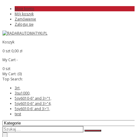
Moje konto
Mój koszyk
Zamówienie
Zaloguj się
Koszyk
0 szt
0,00 zł
My Cart -
0 szt
My Cart:
(0)
Top Search:
3rt,
3su1000,
5sy6010-6" and 3>"1,
5sy6010-6" and 3>"4,
5sy6010-6' and 3>'1,
test