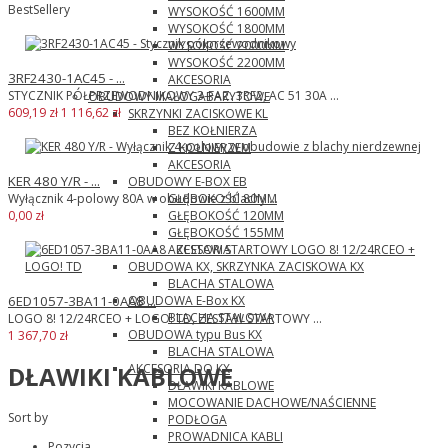
BestSellery
WYSOKOŚĆ 1600MM
WYSOKOŚĆ 1800MM
WYSOKOŚĆ 2000MM
WYSOKOŚĆ 2200MM
3RF2430-1AC45 - ...
AKCESORIA
STYCZNIK PÓŁPRZEWODNIKOWY 3-FAZ. 3RF2, AC 51 30A ...
OBUDOWY MAŁOGABARYTOWE
609,19 zł
1 116,62 zł
SKRZYNKI ZACISKOWE KL
BEZ KOŁNIERZA
Z KOŁNIERZEM
AKCESORIA
KER 480 Y/R - ...
OBUDOWY E-BOX EB
GŁĘBOKOŚĆ 80MM
Wyłącznik 4-polowy 80A w obudowie z blachy ...
GŁĘBOKOŚĆ 120MM
0,00 zł
GŁĘBOKOŚĆ 155MM
AKCESORIA
OBUDOWA KX, SKRZYNKA ZACISKOWA KX
BLACHA STALOWA
OBUDOWA E-Box KX
6ED1057-3BA11-0AA8 ...
BLACHA STALOWA
LOGO 8! 12/24RCEO + LOGO! TD, ZESTAW STARTOWY ...
OBUDOWA typu Bus KX
1 367,70 zł
BLACHA STALOWA
AKCESORIA DO KX
DŁAWIKI KABLOWE
DŁAWIKI KABLOWE
MOCOWANIE DACHOWE/NAŚCIENNE
Sort by
PODŁOGA
PROWADNICA KABLI
Pozycja