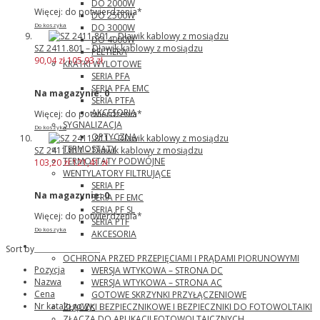
DO 2000W
Więcej: do potwierdzenia*
DO 2500W
DO 3000W
Do koszyka
DO 4000W
SZ 2411.801 – Dławik kablowy z mosiądzu
PELTIERA
90,04 zł
105,93 zł
KRATKI WYLOTOWE
SERIA PFA
SERIA PFA EMC
Na magazynie:
0
SERIA PTFA
AKCESORIA
Więcej: do potwierdzenia*
SYGNALIZACJA
Do koszyka
OPTYCZNA
TERMOSTATY
SZ 2411.811 – Dławik kablowy z mosiądzu
TERMOSTATY PODWÓJNE
103,20 zł
121,41 zł
WENTYLATORY FILTRUJĄCE
SERIA PF
Na magazynie:
0
SERIA PF EMC
SERIA PF SL
Więcej: do potwierdzenia*
SERIA PTF
Do koszyka
AKCESORIA
Phoenix Contact
Sort by
OCHRONA PRZED PRZEPIĘCIAMI I PRĄDAMI PIORUNOWYMI
Pozycja
WERSJA WTYKOWA – STRONA DC
Nazwa
WERSJA WTYKOWA – STRONA AC
Cena
GOTOWE SKRZYNKI PRZYŁĄCZENIOWE
Nr katalogowy:
ZŁĄCZKI BEZPIECZNIKOWE I BEZPIECZNIKI DO FOTOWOLTAIKI
ZŁĄCZA DO APLIKACJI FOTOWOLTAICZNYCH