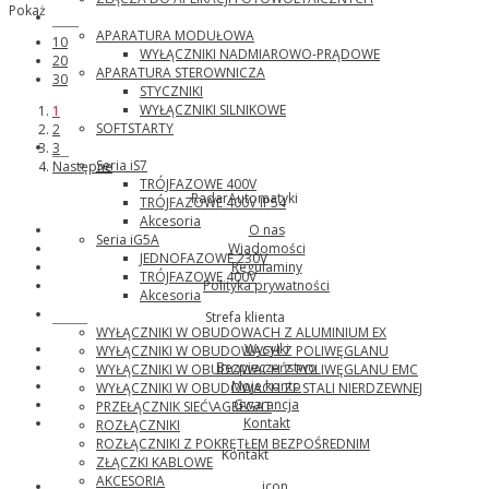
Pokaż
ABB
APARATURA MODUŁOWA
10
WYŁĄCZNIKI NADMIAROWO-PRĄDOWE
20
APARATURA STEROWNICZA
30
STYCZNIKI
WYŁĄCZNIKI SILNIKOWE
1
SOFTSTARTY
2
LG
3
Seria iS7
Następne
TRÓJFAZOWE 400V
RadarAutomatyki
TRÓJFAZOWE 400V IP54
Akcesoria
O nas
Seria iG5A
Wiadomości
JEDNOFAZOWE 230V
Regulaminy
TRÓJFAZOWE 400V
Polityka prywatności
Akcesoria
Katko
Strefa klienta
WYŁĄCZNIKI W OBUDOWACH Z ALUMINIUM EX
Wysyłki
WYŁĄCZNIKI W OBUDOWACH Z POLIWĘGLANU
Bezpieczeństwo
WYŁĄCZNIKI W OBUDOWACH Z POLIWĘGLANU EMC
Moje konto
WYŁĄCZNIKI W OBUDOWACH ZE STALI NIERDZEWNEJ
Gwarancja
PRZEŁĄCZNIK SIEĆ\AGREGAT
Kontakt
ROZŁĄCZNIKI
ROZŁĄCZNIKI Z POKRĘTŁEM BEZPOŚREDNIM
Kontakt
ZŁĄCZKI KABLOWE
AKCESORIA
icon