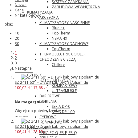
SYSTEMY ZAMYKANIA
Nazwa
ZABUDOWA WEWNĘTRZNA
Cena
KLIMATYZACJA
Nr katalogowy:
AKCESORIA
KLIMATYZATORY NAŚCIENNE
Pokaż
Blue e+
TopTherm
10
NEMA 4X
20
KLIMATYZATORY DACHOWE
30
TopTherm
1
THERMOELECTRIC COOLER
2
CHŁODZENIE CIECZĄ
3
Chillery
Następne
Panasonic
CZUJNIKI
FOTOELEKTRYCZNE
SZ 2411.601 – Dławik kablowy z poliamidu
KOMPAKTOWE
100,02 zł
117,68 zł
ULTRASMUKŁE
BARIEROWE
CIŚNIENIA
Na magazynie:
0
SERIA DP-0
Więcej: do potwierdzenia*
SERIA DP-100
CYFROWE
Do koszyka
POMIAROWE
SZ 2411.611 – Dławik kablowy z poliamidu
JONIZATORY
106,41 zł
125,19 zł
SERIA EC-G, ER-F, ER-Q
SERIA ER-X