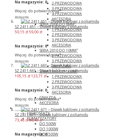
Na magazynie:
0
2-PRZEWODOWA
3-PRZEWODOWA
Więcej: do potwierdzenia*
4-PRZEWODOWA
Do koszyka
AKCESORIA
SERIA 2006 DO 6MM²
SZ 2411.651 – Dławik kablowy z poliamidu
1-PRZEWODOWA
50,15 zł
59,00 zł
2-PRZEWODOWA
3-PRZEWODOWA
AKCESORIA
Na magazynie:
0
SERIA 2010 DO 10MM²
Więcej: do potwierdzenia*
2-PRZEWODOWA
3-PRZEWODOWA
Do koszyka
AKCESORIA
SZ 2411.661 – Dławik kablowy z poliamidu
SERIA 2016 DO 16MM²
105,15 zł
123,71 zł
1-PRZEWODOWA
2-PRZEWODOWA
3-PRZEWODOWA
Na magazynie:
0
AKCESORIA
GNIAZDA
Więcej: do potwierdzenia*
AKCESORIA
Do koszyka
Pfannenberg
HIGROSTATY
SZ 2411.671 – Dławik kablowy z poliamidu
KLIMATYZATORY
73,48 zł
86,45 zł
DO 500W
DO 1000W
DO 1500W
Na magazynie:
0