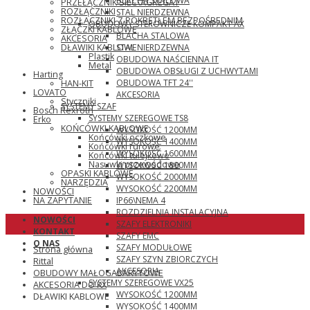
BLACHA STALOWA
PRZEŁĄCZNIK SIEĆ\AGREGAT
ROZŁĄCZNIKI
STAL NIERDZEWNA
ROZŁĄCZNIKI Z POKRĘTŁEM BEZPOŚREDNIM
OBUDOWY STEROWNICZE KOMPAKT AX
ZŁĄCZKI KABLOWE
BLACHA STALOWA
AKCESORIA
STAL NIERDZEWNA
DŁAWIKI KABLOWE
Plastik
OBUDOWA NAŚCIENNA IT
Metal
OBUDOWA OBSŁUGI Z UCHWYTAMI
Harting
OBUDOWA TFT 24''
HAN-KIT
LOVATO
AKCESORIA
Styczniki
SYSTEMY SZAF
Bosch Rexroth
SYSTEMY SZEREGOWE TS8
Erko
KOŃCÓWKI KABLOWE
WYSOKOŚĆ 1200MM
Końcówki oczkowe
WYSOKOŚĆ 1400MM
Końcówki rurowe
WYSOKOŚĆ 1600MM
Końcówki tulejkowe
Nasuwki przewodowe
WYSOKOŚĆ 1800MM
OPASKI KABLOWE
WYSOKOŚĆ 2000MM
NARZĘDZIA
WYSOKOŚĆ 2200MM
NOWOŚCI
IP66\NEMA 4
NA ZAPYTANIE
ROZDZIELNIA INSTALACYJNA
NOWOŚCI
SZAFY ELEKTRONIKI
KONTAKT
SZAFY EMC
O NAS
SZAFY MODUŁOWE
Strona główna
SZAFY SZYN ZBIORCZYCH
Rittal
AKCESORIA
OBUDOWY MAŁOGABARYTOWE
SYSTEMY SZEREGOWE VX25
AKCESORIA DO KX
WYSOKOŚĆ 1200MM
DŁAWIKI KABLOWE
WYSOKOŚĆ 1400MM