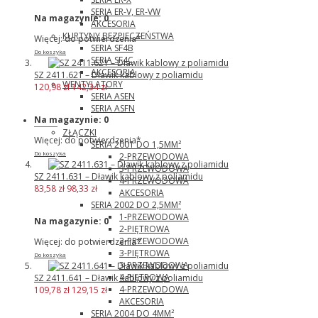
SERIA ER-V, ER-VW
Na magazynie:
0
AKCESORIA
KURTYNY BEZPIECZEŃSTWA
Więcej: do potwierdzenia*
SERIA SF4B
Do koszyka
SERIA SF4C
AKCESORIA
SZ 2411.621 – Dławik kablowy z poliamidu
WENTYLATORY
120,98 zł
142,34 zł
SERIA ASEN
SERIA ASFN
Na magazynie:
0
Wago
ZŁĄCZKI
Więcej: do potwierdzenia*
SERIA 2001 DO 1,5MM²
Do koszyka
2-PRZEWODOWA
3-PRZEWODOWA
SZ 2411.631 – Dławik kablowy z poliamidu
4-PRZEWODOWA
83,58 zł
98,33 zł
AKCESORIA
SERIA 2002 DO 2,5MM²
1-PRZEWODOWA
Na magazynie:
0
2-PIĘTROWA
2-PRZEWODOWA
Więcej: do potwierdzenia*
3-PIĘTROWA
Do koszyka
3-PRZEWODOWA
4-PIĘTROWA
SZ 2411.641 – Dławik kablowy z poliamidu
4-PRZEWODOWA
109,78 zł
129,15 zł
AKCESORIA
SERIA 2004 DO 4MM²