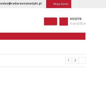
zedaz@radarautomatyki.pl
Moje konto
KOSZYK
0 szt
0,00 zł
1
2