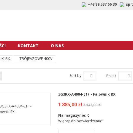
+48 89 537 66 30
spr
CI
KONTAKT
O NAS
KI RX
TRÓJFAZOWE 400V
Sort by
Pokaż
3G3RX-A4004-E1F - Falownik RX
1 885,00 zł
3 143,00 zł
Na magazynie:
0
Więcej: do potwierdzenia*