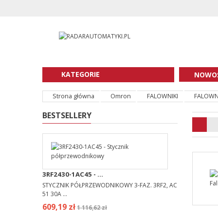
KATEGORIE
NOWOŚ
Strona główna
Omron
FALOWNIKI
FALOWNI
BESTSELLERY
3RF2430-1AC45 - ...
STYCZNIK PÓŁPRZEWODNIKOWY 3-FAZ. 3RF2, AC
51 30A ...
609,19 zł
1 116,62 zł