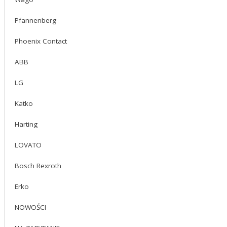
Siwarex FTC
Przetworniki wagowe
Pfannenberg
Moduł do przepływomierzy
Moduły interfejsowe do łączenia kaset
Phoenix Contact
Moduł symulacyjny
Moduł rezerwujący
Zasilacze
ABB
TeleService
Akcesoria
LG
Karty pamięci MMC
Listwy przyłączeniowe
Szyny montażowe
Katko
Moduł magistrali
Wkładka pomiarowa dla modułów AI
Harting
Wtyczki zasilające
Switch Ethernet
LOVATO
Repeatery RS405
Interfejsy do programowania
Oprogramowanie
Bosch Rexroth
Oprogramowanie
SIMATIC S7-1200
Erko
CPU
KOMPAKTOWE
FAIL-SAFE
NOWOŚCI
MODUŁY I\O BINARNE
16 DI (24V DC)