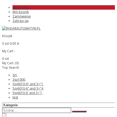
Moje konto
Mój koszyk
Zamówienie
Zaloguj się
Koszyk
0 szt
0,00 zł
My Cart -
0 szt
My Cart:
(0)
Top Search:
3rt,
3su1000,
5sy6010-6" and 3>"1,
5sy6010-6" and 3>"4,
5sy6010-6' and 3>'1,
test