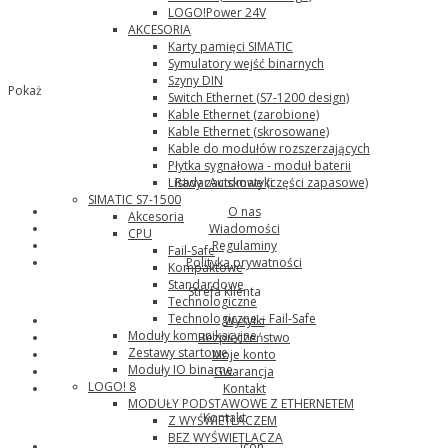
LOGO!Power 24V
AKCESORIA
Karty pamięci SIMATIC
Symulatory wejść binarnych
Szyny DIN
Pokaż
Switch Ethernet (S7-1200 design)
Kable Ethernet (zarobione)
Kable Ethernet (skrosowane)
Kable do modułów rozszerzających
Płytka sygnałowa - moduł baterii
RadarAutomatyki
Listwy zaciskowe (części zapasowe)
SIMATIC S7-1500
O nas
Akcesoria
Wiadomości
CPU
Regulaminy
Fail-Safe
Polityka prywatności
Kompaktowe
Standardowe
Strefa klienta
Technologiczne
Technologiczne – Fail-Safe
Wysyłki
Moduły komunikacyjne
Bezpieczeństwo
Zestawy startowe
Moje konto
Moduły IO binarne
Gwarancja
LOGO! 8
Kontakt
MODUŁY PODSTAWOWE Z ETHERNETEM
Kontakt
Z WYŚWIETLACZEM
BEZ WYŚWIETLACZA
icon