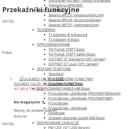
Szeregowy (RS 485) - płytka sygnałowa
Telemetria GPRS\SMS
Przekaźniki funkcyjne
MODUŁY WAGOWE
Siwarex WP231 (nieautomatyczne)
Siwarex WP241 (przenośnikowe)
Sort by
Siwarex WP251 (automatyczne)
TELESERWIS
TS Adapter IE Advanced
TS Adapter IE Basic
OPROGRAMOWANIE
TIA Portal: STEP7 Basic
Pokaż
TIA Portal: STEP7 Safety Basic
SOFTNET S7 Standard (OPC serwer)
SOFTNET S7 Lean (OPC serwer)
ZESTAWY STARTOWE
Standard
FAIL-SAFE
Z panelami HMI Basic
3UG4633-1AL30 - PRZEKAŹNIK FUNKCYJNY
DEDYKOWANE PANELE HMI Basic
411,80 zł
754,81 zł
Przyciskowe i dotykowe (PROFINET\Ethernet)
Przyciskowe i dotykowe (PROFINET\MPI)
Na magazynie:
0
Przyciskowe
Przyciskowe i dotykowe
Więcej: do potwierdzenia*
Dotykowe
Do koszyka
Zestawy startowe paneli HMI Basic
DEDYKOWANE ZASILACZE
Sort by
PM 1207 (S7-1200 design)