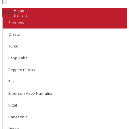
Home
Kategorie
Siemens
SIMATIC S7-300
Siemens
CPU
Kompaktowe
Omron
Standardowe
Fail-Safe
Moduły IO binarne
Turck
Wejścia binarne
Wyjścia binarne
Lapp Kabel
Wejścia i wyjścia binarne
Moduły IO analogowe
Wejścia analogowe
Pepperl+Fuchs
Wyjścia analogowe
Wejścia i wyjścia analogowe
Pilz
Moduły funkcyjne
Moduły komunikacyjne
Emerson Asco Numatics
Ethernet\PROFINET
PROFIBUS
Szeregowe
Rittal
AS-Interace
Telemetria GPRS\SMS
Panasonic
Moduły wagowe
Siwarex U
Siwarex FTA
Wago