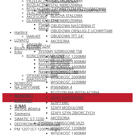
BLACHA STALOWA
PRZEŁĄCZNIK SIEĆ\AGREGAT
ROZŁĄCZNIKI
STAL NIERDZEWNA
ROZŁĄCZNIKI Z POKRĘTŁEM BEZPOŚREDNIM
OBUDOWY STEROWNICZE KOMPAKT AX
ZŁĄCZKI KABLOWE
BLACHA STALOWA
AKCESORIA
STAL NIERDZEWNA
DŁAWIKI KABLOWE
Plastik
OBUDOWA NAŚCIENNA IT
Metal
OBUDOWA OBSŁUGI Z UCHWYTAMI
Harting
OBUDOWA TFT 24''
HAN-KIT
LOVATO
AKCESORIA
Styczniki
SYSTEMY SZAF
Bosch Rexroth
SYSTEMY SZEREGOWE TS8
Erko
KOŃCÓWKI KABLOWE
WYSOKOŚĆ 1200MM
Końcówki oczkowe
WYSOKOŚĆ 1400MM
Końcówki rurowe
WYSOKOŚĆ 1600MM
Końcówki tulejkowe
Nasuwki przewodowe
WYSOKOŚĆ 1800MM
OPASKI KABLOWE
WYSOKOŚĆ 2000MM
NARZĘDZIA
WYSOKOŚĆ 2200MM
NOWOŚCI
IP66\NEMA 4
NA ZAPYTANIE
ROZDZIELNIA INSTALACYJNA
NOWOŚCI
SZAFY ELEKTRONIKI
KONTAKT
SZAFY EMC
O NAS
SZAFY MODUŁOWE
Strona główna
SZAFY SZYN ZBIORCZYCH
Siemens
AKCESORIA
SIMATIC S7-1200
SYSTEMY SZEREGOWE VX25
DEDYKOWANE ZASILACZE
WYSOKOŚĆ 1200MM
PM 1207 (S7-1200 design)
WYSOKOŚĆ 1400MM