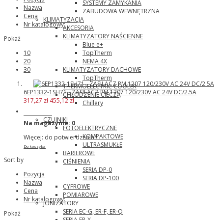
SYSTEMY ZAMYKANIA
Nazwa
ZABUDOWA WEWNĘTRZNA
Cena
KLIMATYZACJA
Nr katalogowy:
AKCESORIA
KLIMATYZATORY NAŚCIENNE
Pokaż
Blue e+
TopTherm
10
NEMA 4X
20
KLIMATYZATORY DACHOWE
30
TopTherm
THERMOELECTRIC COOLER
6EP1332-1SH71 - ZASILACZ PM 1207 120/230V AC 24V DC/2.5A
CHŁODZENIE CIECZĄ
317,27 zł
455,12 zł
Chillery
Panasonic
CZUJNIKI
Na magazynie:
0
FOTOELEKTRYCZNE
KOMPAKTOWE
Więcej: do potwierdzenia*
ULTRASMUKŁE
Do koszyka
BARIEROWE
Sort by
CIŚNIENIA
SERIA DP-0
Pozycja
SERIA DP-100
Nazwa
CYFROWE
Cena
POMIAROWE
Nr katalogowy:
JONIZATORY
SERIA EC-G, ER-F, ER-Q
Pokaż
SERIA ER-X