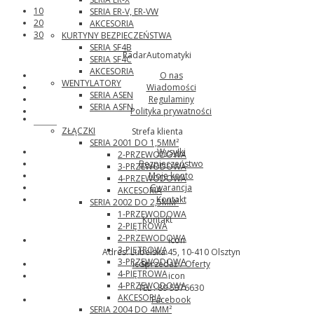
10
SERIA ER-V, ER-VW
20
AKCESORIA
30
KURTYNY BEZPIECZEŃSTWA
SERIA SF4B
RadarAutomatyki
SERIA SF4C
AKCESORIA
O nas
WENTYLATORY
Wiadomości
SERIA ASEN
Regulaminy
SERIA ASFN
Polityka prywatności
Wago
ZŁĄCZKI
Strefa klienta
SERIA 2001 DO 1,5MM²
Wysyłki
2-PRZEWODOWA
Bezpieczeństwo
3-PRZEWODOWA
Moje konto
4-PRZEWODOWA
Gwarancja
AKCESORIA
Kontakt
SERIA 2002 DO 2,5MM²
1-PRZEWODOWA
Kontakt
2-PIĘTROWA
2-PRZEWODOWA
icon
3-PIĘTROWA
Adres: Lubelska 45, 10-410 Olsztyn
3-PRZEWODOWA
icon
Sprzedaż / Oferty
4-PIĘTROWA
icon
4-PRZEWODOWA
TEL : 89 5376630
AKCESORIA
Facebook
SERIA 2004 DO 4MM²