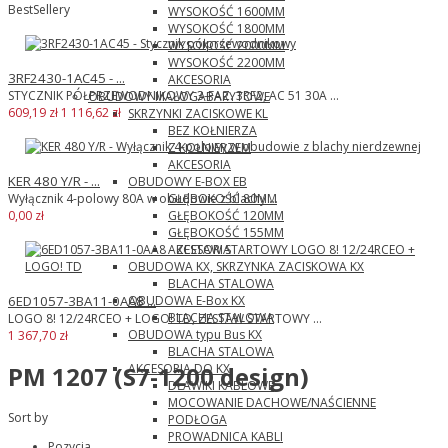
BestSellery
WYSOKOŚĆ 1600MM
WYSOKOŚĆ 1800MM
WYSOKOŚĆ 2000MM
WYSOKOŚĆ 2200MM
3RF2430-1AC45 - ...
AKCESORIA
STYCZNIK PÓŁPRZEWODNIKOWY 3-FAZ. 3RF2, AC 51 30A ...
OBUDOWY MAŁOGABARYTOWE
609,19 zł
1 116,62 zł
SKRZYNKI ZACISKOWE KL
BEZ KOŁNIERZA
Z KOŁNIERZEM
AKCESORIA
KER 480 Y/R - ...
OBUDOWY E-BOX EB
GŁĘBOKOŚĆ 80MM
Wyłącznik 4-polowy 80A w obudowie z blachy ...
GŁĘBOKOŚĆ 120MM
0,00 zł
GŁĘBOKOŚĆ 155MM
AKCESORIA
OBUDOWA KX, SKRZYNKA ZACISKOWA KX
BLACHA STALOWA
OBUDOWA E-Box KX
6ED1057-3BA11-0AA8 ...
BLACHA STALOWA
LOGO 8! 12/24RCEO + LOGO! TD, ZESTAW STARTOWY ...
OBUDOWA typu Bus KX
1 367,70 zł
BLACHA STALOWA
AKCESORIA DO KX
PM 1207 (S7-1200 design)
DŁAWIKI KABLOWE
MOCOWANIE DACHOWE/NAŚCIENNE
Sort by
PODŁOGA
PROWADNICA KABLI
Pozycja