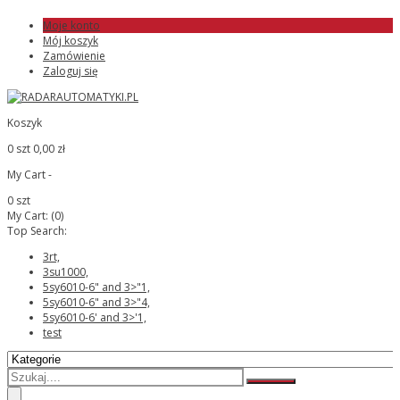
Moje konto
Mój koszyk
Zamówienie
Zaloguj się
Koszyk
0 szt
0,00 zł
My Cart -
0 szt
My Cart:
(0)
Top Search:
3rt,
3su1000,
5sy6010-6" and 3>"1,
5sy6010-6" and 3>"4,
5sy6010-6' and 3>'1,
test