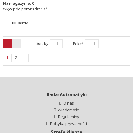
Na magazynie:
0
Więcej: do potwierdzenia*
DO KOSZYKA
Sort by
Pokaż
1
2
RadarAutomatyki
O nas
Wiadomości
Regulaminy
Polityka prywatności
Strefa klienta